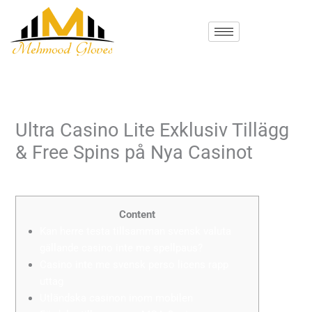
Skip
to
content
Ultra Casino Lite Exklusiv Tillägg
& Free Spins på Nya Casinot
/
Uncategorized
/ By
mehmood
Content
Kan herre testa tillsamman svensk valuta
gällande casino inte me spellpaus?
Casino inte me svensk perso licens rapp
uttag
Utländska casinon inom mobilen