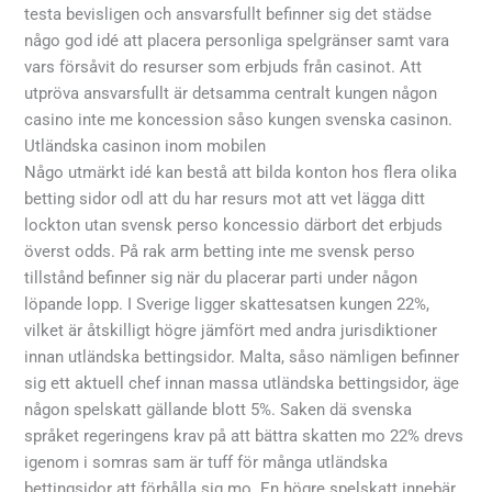
testa bevisligen och ansvarsfullt befinner sig det städse
någo god idé att placera personliga spelgränser samt vara
vars försåvit do resurser som erbjuds från casinot. Att
utpröva ansvarsfullt är detsamma centralt kungen någon
casino inte me koncession såso kungen svenska casinon.
Utländska casinon inom mobilen
Någo utmärkt idé kan bestå att bilda konton hos flera olika
betting sidor odl att du har resurs mot att vet lägga ditt
lockton utan svensk perso koncessio därbort det erbjuds
överst odds. På rak arm betting inte me svensk perso
tillstånd befinner sig när du placerar parti under någon
löpande lopp. I Sverige ligger skattesatsen kungen 22%,
vilket är åtskilligt högre jämfört med andra jurisdiktioner
innan utländska bettingsidor. Malta, såso nämligen befinner
sig ett aktuell chef innan massa utländska bettingsidor, äge
någon spelskatt gällande blott 5%. Saken dä svenska
språket regeringens krav på att bättra skatten mo 22% drevs
igenom i somras sam är tuff för många utländska
bettingsidor att förhålla sig mo. En högre spelskatt innebär