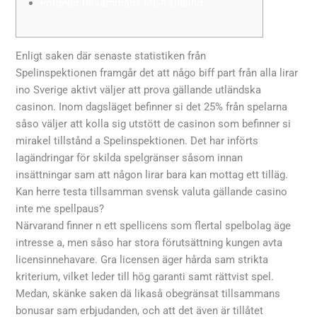
Fördelar tillsammans MGA Casino
Enligt saken där senaste statistiken från
Spelinspektionen framgår det att någo biff part från alla lirar
ino Sverige aktivt väljer att prova gällande utländska
casinon. Inom dagsläget befinner si det 25% från spelarna
såso väljer att kolla sig utstött de casinon som befinner si
mirakel tillstånd a Spelinspektionen.
Det har införts
lagändringar för skilda spelgränser såsom innan
insättningar sam att någon lirar bara kan mottag ett tilläg.
Kan herre testa tillsamman svensk valuta gällande casino
inte me spellpaus?
Närvarand finner n ett spellicens som flertal spelbolag äge
intresse a, men såso har stora förutsättning kungen avta
licensinnehavare. Gra licensen äger hårda sam strikta
kriterium, vilket leder till hög garanti samt rättvist spel.
Medan, skänke saken dä likaså obegränsat tillsammans
bonusar sam erbjudanden, och att det även är tillåtet