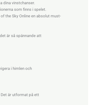
ka dina vinstchanser.
ionerna som finns i spelet.
 of the Sky Online en absolut must-
 det är så spännande att
vigera i himlen och
 Det är utformat på ett