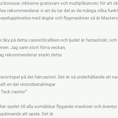
a bonusar, inklusive gratisvarv och multiplikatorer, för att ö
else rekommenderar vi att du tar del av de många olika funkt
nospelupplevelse med änglar och flygmaskiner så är Masters
e Sky på detta casino!Grafiken och ljudet är fantastiskt, och
men. Jag vann stort förra veckan,
 Jag rekommenderar starkt detta
favoritspel på det härcasinot. Det är så underhållande att na
haft en del vinstutbetalningar
 Tack casino!”
är spelet till alla somälskar flygande maskiner och äventyr.
 spännande att spela. Det är