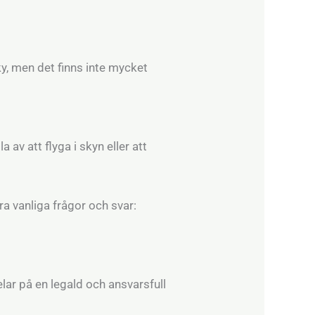
y, men det finns inte mycket
av att flyga i skyn eller att
ra vanliga frågor och svar:
lar på en legald och ansvarsfull