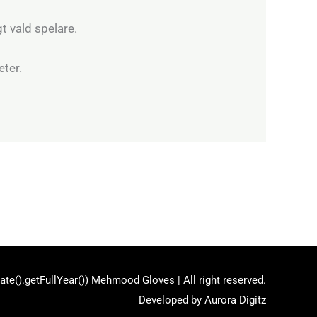
 vald spelare.
eter.
Next Post
→
e().getFullYear()) Mehmood Gloves | All right reserved.
Developed by
Aurora Digitz