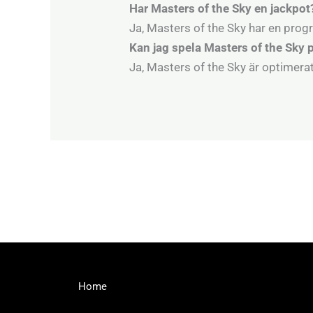
Har Masters of the Sky en jackpot
Ja, Masters of the Sky har en prog
Kan jag spela Masters of the Sky 
Ja, Masters of the Sky är optimera
←
Previous Post
Home