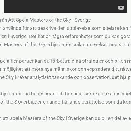
från Att Spela Masters of the Sky i Sverige
 används för att beskriva den upplevelse som spelare kan få 
len i Sverige. Det här är några erfarenheter som du kan göra
: Masters of the Sky erbjuder en unik upplevelse med sin b
ela fler partier kan du förbättra dina strategier och bli en m
ig möjlighet att möta nya människor och expandera ditt nätv
he Sky kräver analytiskt tänkande och observation, det hjälpe
erbjuder en rad belöningar och bonusar som kan öka din spe
r of the Sky erbjuder en underhållande berättelse som du kom
att spela Masters of the Sky i Sverige kan du bli en del av