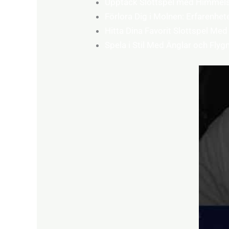
Upptäck Slottspel med Himmelsk
Förlora Dig i Molnen: Erfarenhet
Hitta Dina Favorit Slottspel Me
Spela i Stil Med Änglar och Flyg