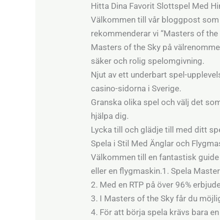
Hitta Dina Favorit Slottspel Med 
Välkommen till vår bloggpost som h
rekommenderar vi “Masters of the S
Masters of the Sky på välrenommer
säker och rolig spelomgivning.
Njut av ett underbart spel-uppleve
casino-sidorna i Sverige.
Granska olika spel och välj det som
hjälpa dig.
Lycka till och glädje till med ditt sp
Spela i Stil Med Änglar och Flygmas
Välkommen till en fantastisk guide
eller en flygmaskin.1. Spela Master
2. Med en RTP på över 96% erbjude
3. I Masters of the Sky får du möjli
4. För att börja spela krävs bara en