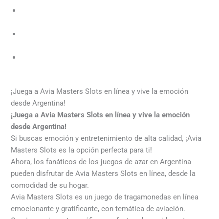
Disfruta de Avia Masters Slots en línea: una opción
emocionante para jugadores argentinos
Avia Masters Slots: el juego en línea que traerá horas de
diversión a Argentina
Preguntas frecuentes sobre Avia Masters slot en línea en
Argentina
¡Juega a Avia Masters Slots en línea y vive la emoción
desde Argentina!
¡Juega a Avia Masters Slots en línea y vive la emoción
desde Argentina!
Si buscas emoción y entretenimiento de alta calidad, ¡Avia
Masters Slots es la opción perfecta para ti!
Ahora, los fanáticos de los juegos de azar en Argentina
pueden disfrutar de Avia Masters Slots en línea, desde la
comodidad de su hogar.
Avia Masters Slots es un juego de tragamonedas en línea
emocionante y gratificante, con temática de aviación.