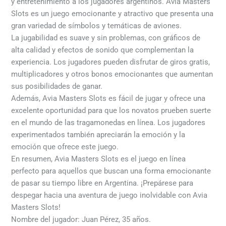
y entretenimiento a los jugadores argentinos. Avia Masters
Slots es un juego emocionante y atractivo que presenta una
gran variedad de símbolos y temáticas de aviones.
La jugabilidad es suave y sin problemas, con gráficos de
alta calidad y efectos de sonido que complementan la
experiencia. Los jugadores pueden disfrutar de giros gratis,
multiplicadores y otros bonos emocionantes que aumentan
sus posibilidades de ganar.
Además, Avia Masters Slots es fácil de jugar y ofrece una
excelente oportunidad para que los novatos prueben suerte
en el mundo de las tragamonedas en línea. Los jugadores
experimentados también apreciarán la emoción y la
emoción que ofrece este juego.
En resumen, Avia Masters Slots es el juego en línea
perfecto para aquellos que buscan una forma emocionante
de pasar su tiempo libre en Argentina. ¡Prepárese para
despegar hacia una aventura de juego inolvidable con Avia
Masters Slots!
Nombre del jugador: Juan Pérez, 35 años.