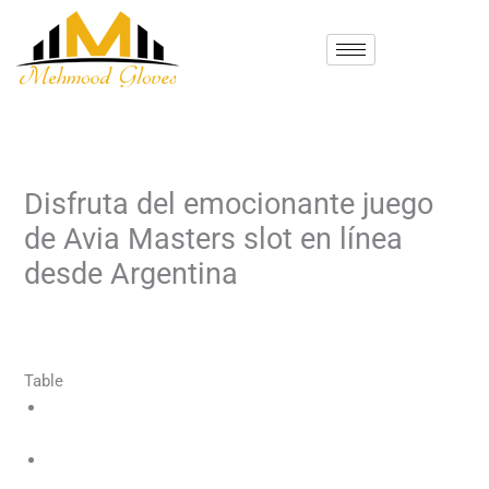
Skip
to
content
Disfruta del emocionante juego
de Avia Masters slot en línea
desde Argentina
/
Uncategorized
/ By
mehmood
Table
¡Juega a Avia Masters Slots en línea y vive la emoción
desde Argentina!
Avia Masters Slots: la experiencia de juego en línea que
estás buscando en Argentina