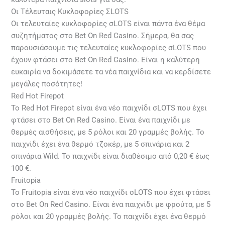
Οι Τέλευταις Κυκλοφορίες ΣLOTS
Οι τελευταίες κυκλοφορίες σLOTS είναι πάντα ένα θέμα
συζητήματος στο Bet On Red Casino. Σήμερα, θα σας
παρουσιάσουμε τις τελευταίες κυκλοφορίες σLOTS που
έχουν φτάσει στο Bet On Red Casino. Είναι η καλύτερη
ευκαιρία να δοκιμάσετε τα νέα παιχνίδια και να κερδίσετε
μεγάλες ποσότητες!
Red Hot Firepot
Το Red Hot Firepot είναι ένα νέο παιχνίδι σLOTS που έχει
φτάσει στο Bet On Red Casino. Είναι ένα παιχνίδι με
θερμές αισθήσεις, με 5 ρόλοι και 20 γραμμές βολής. Το
παιχνίδι έχει ένα θερμό τζοκέρ, με 5 σπινάρια και 2
σπινάρια Wild. Το παιχνίδι είναι διαθέσιμο από 0,20 € έως
100 €.
Fruitopia
Το Fruitopia είναι ένα νέο παιχνίδι σLOTS που έχει φτάσει
στο Bet On Red Casino. Είναι ένα παιχνίδι με φρούτα, με 5
ρόλοι και 20 γραμμές βολής. Το παιχνίδι έχει ένα θερμό