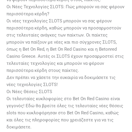
Οι Νέες Τεχνολογίες ΣLOTS: Πώς μπορούν να σας φέρουν
περισσότερα κέρδη?
Οι νέες τεχνολογίες ΣLOTS μπορούν να σας φέρουν
περισσότερα κέρδη, καθώς μπορούν να προσαρμοστούν
στις τελευταίες ανάγκες των παίκτων. Οι παίκτες
μπορούν να παίξουν με νέες και πιο σύγχρονες ΣLOTS,
όπως η Bet On Red, η Bet On Red Casino και η Betonred
Casino Greece. Αυτές οι ΣLOTS έχουν προσαρμοστεί στις
τελευταίες τεχνολογίες και μπορούν να φέρουν
περισσότερα κέρδη στους παίκτες.
Δεν πρέπει να χάσετε την ευκαιρία να δοκιμάσετε τις
νέες τεχνολογίες ΣLOTS!
Οι Νέες Θέσεις ΣLOTS
Οι τελευταίες κυκλοφορίες στο Bet On Red Casino είναι
γεγονός! Εδώ θα βρείτε όλες τις τελευταίες νέες θέσεις
slots που κυκλοφόρησαν στο Bet On Red Casino, καθώς
και όλες τις πληροφορίες που χρειάζεστε για να τις
δοκιμάσετε.