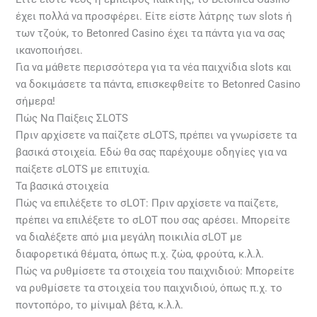
έχει πολλά να προσφέρει. Είτε είστε λάτρης των slots ή
των τζούκ, το Betonred Casino έχει τα πάντα για να σας
ικανοποιήσει.
Για να μάθετε περισσότερα για τα νέα παιχνίδια slots και
να δοκιμάσετε τα πάντα, επισκεφθείτε το Betonred Casino
σήμερα!
Πώς Να Παίξεις ΣLOTS
Πριν αρχίσετε να παίζετε σLOTS, πρέπει να γνωρίσετε τα
βασικά στοιχεία. Εδώ θα σας παρέχουμε οδηγίες για να
παίξετε σLOTS με επιτυχία.
Τα βασικά στοιχεία
Πώς να επιλέξετε το σLOT: Πριν αρχίσετε να παίζετε,
πρέπει να επιλέξετε το σLOT που σας αρέσει. Μπορείτε
να διαλέξετε από μια μεγάλη ποικιλία σLOT με
διαφορετικά θέματα, όπως π.χ. ζώα, φρούτα, κ.λ.λ.
Πώς να ρυθμίσετε τα στοιχεία του παιχνιδιού: Μπορείτε
να ρυθμίσετε τα στοιχεία του παιχνιδιού, όπως π.χ. το
ποντοπόρο, το μίνιμαλ βέτα, κ.λ.λ.