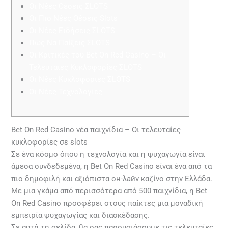
Οι Νέες Θέσεις ΣLOTS
Οι Πιο Νέες Θέσεις Slots
Οι Νέες Ειδήσεις ΣLOTS
Πώς Να Παίξεις ΣLOTS
Οι Κριτικές του Bet On Red Casino – Οι
Τελευταίες Κυκλοφορίες ΣLOTS
Οι Νέες Κυκλοφορίες ΣLOTS
Οι Νέες Τεχνολογίες
Bet On Red Casino νέα παιχνίδια – Οι τελευταίες
κυκλοφορίες σε slots
Σε ένα κόσμο όπου η τεχνολογία και η ψυχαγωγία είναι
άμεσα συνδεδεμένα, η Bet On Red Casino είναι ένα από τα
πιο δημοφιλή και αξιόπιστα он-λайν καζίνο στην Ελλάδα.
Με μια γκάμα από περισσότερα από 500 παιχνίδια, η Bet
On Red Casino προσφέρει στους παίκτες μια μοναδική
εμπειρία ψυχαγωγίας και διασκέδασης.
Σε αυτή τη σελίδα, θα σας παρουσιάσουμε τις τελευταίες