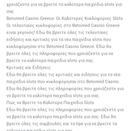
χρειάζεστε για να βρείτε τα καλύτερα παιχνίδια slots για
σας.
Betonred Casino Greece: Οι Καλύτερες Κυκλοφορίες Slots
Οι τελευταίες κυκλοφορίες στο Betonred Casino Greece
είναι γεγονός! Εδώ θα βρείτε όλες τις τελευταίες
ειδήσεις και κριτικές για τα νέα παιχνίδια slots που
κυκλοφόρησαν στο Betonred Casino Greece. Εδώ θα
βρείτε όλες τις πληροφορίες που χρειάζεστε για να
βρείτε τα καλύτερα παιχνίδια slots για σας.
Κριτικές και Ειδήσεις
Εδώ θα βρείτε όλες τις κριτικές και ειδήσεις για τα νέα
παιχνίδια slots που κυκλοφόρησαν στο Betonred Casino.
Εδώ θα βρείτε όλες τις πληροφορίες που χρειάζεστε για
να βρείτε τα καλύτερα παιχνίδια slots για σας.
Πώς να Βρείτε τα Καλύτερα Παιχνίδια Slots
Εδώ θα βρείτε όλες τις πληροφορίες που χρειάζεστε για
να βρείτε τα καλύτερα παιχνίδια slots για σας. Εδώ θα
βρείτε όλες τις συμβουλές και τα tips για να βρείτε τα
καλύτερα παιχνίδια slots για σας.