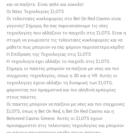
και να παίξετε. Είναι απλό και εύκολο!
Οι Νέες Τεχνολογίες ΣLOTS
Οι τελευταίες κυκλοφορίες στο Bet On Red Casino είναι
γεγονός! Σήμερα, θα σας παρουσιάσουμε τις νέες
τεχνολογίες που αλλάζουν το παιχνίδι στις ΣLOTS. Είναι η
στιγμή να γνωρίσετε τις τελευταίες κυκλοφορίες και να
μάθετε πώς μπορούν να σας φέρουν περισσότερα κέρδη!
Η Επίδραση της Τεχνολογίας στις ΣLOTS
Η τεχνολογία έχει αλλάξει το παιχνίδι στις ΣLOTS.
Σήμερα, οι παίκτες μπορούν να παίξουν με νέες και πιο
σύγχρονες τεχνολογίες, όπως η 3D και η VR. Αυτές οι
τεχνολογίες έχουν αλλάξει τη δυναμική των ΣLOTS,
φέρνοντας πιο πραγματικά και πιο αληθινά εμπειρίες
στους παίκτες.
Οι παίκτες μπορούν να παίξουν με νέες και πιο σύγχρονες
ΣLOTS, όπως η Bet On Red, η Bet On Red Casino και η
Betonred Casino Greece. Αυτές οι ΣLOTS έχουν
προσαρμοστεί στις τελευταίες τεχνολογίες και μπορούν
να φέρουν περισσότερα κέρδη στους παίκτες.