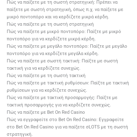
Πώς να παίξετε με τη σωστή στρατηγική: Πρέπει να
παίξετε με σωστή στρατηγική, όπως π.χ. να παίξετε με
μικρό ποντοπόρο και να κερδίζετε μικρά κέρδη.
Πώς να παίξετε με τη σωστή στρατηγική
Πώς να παίξετε με μικρό ποντοπόρο: Παίξτε με μικρό
ποντοπόρο για να κερδίζετε μικρά κέρδη.
Πώς να παίξετε με μεγάλο ποντοπόρο: Παίξτε με μεγάλο
ποντοπόρο για να κερδίζετε μεγάλα κέρδη.
Πώς να παίξετε με σωστή τακτική: Παίξτε με σωστή
τακτική για να κερδίζετε συνεχώς.
Πώς να παίξετε με τη σωστή τακτική
Πώς να παίξετε με τακτική ρυθμίσεων: Παίξτε με τακτική
ρυθμίσεων για να κερδίζετε συνεχώς.
Πώς να παίξετε με τακτική προσαρμογής: Παίξτε με
τακτική προσαρμογής για να κερδίζετε συνεχώς.
Πώς να παίξετε με Bet On Red Casino
Πώς να εγγραφείτε στο Bet On Red Casino: Εγγραφείτε
στο Bet On Red Casino για να παίξετε σLOTS με τη σωστή
στρατηγική.