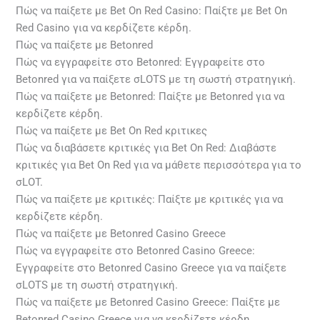
Πώς να παίξετε με Bet On Red Casino: Παίξτε με Bet On
Red Casino για να κερδίζετε κέρδη.
Πώς να παίξετε με Betonred
Πώς να εγγραφείτε στο Betonred: Εγγραφείτε στο
Betonred για να παίξετε σLOTS με τη σωστή στρατηγική.
Πώς να παίξετε με Betonred: Παίξτε με Betonred για να
κερδίζετε κέρδη.
Πώς να παίξετε με Bet On Red κριτικες
Πώς να διαβάσετε κριτικές για Bet On Red: Διαβάστε
κριτικές για Bet On Red για να μάθετε περισσότερα για το
σLOT.
Πώς να παίξετε με κριτικές: Παίξτε με κριτικές για να
κερδίζετε κέρδη.
Πώς να παίξετε με Betonred Casino Greece
Πώς να εγγραφείτε στο Betonred Casino Greece:
Εγγραφείτε στο Betonred Casino Greece για να παίξετε
σLOTS με τη σωστή στρατηγική.
Πώς να παίξετε με Betonred Casino Greece: Παίξτε με
Betonred Casino Greece για να κερδίζετε κέρδη.