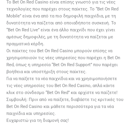
Το Bet On Red Casino είναι επίσης γνωστό για τις νέες
τεχνολογίες που παρέχει στους παίκτες. Το “Bet On Red
Mobile” είναι ένα από τα πιο δημοφιλή παιχνίδια, με τη
δυνατότητα να παίζεται από οποιαδήποτε συσκευή. Το
“Bet On Red Live” είναι ένα άλλο παιχνίδι που έχει γίνει
αμέσως δημοφιλές, με τη δυνατότητα να παίζεται με
πραγματικά κέρδη.
Οι παίκτες του Bet On Red Casino μπορούν επίσης να
χρησιμοποιούν τις νέες υπηρεσίες που παρέχει η Bet On
Red, όπως η υπηρεσία “Bet On Red Support” που παρέχει
βοήθεια και υποστήριξη στους παίκτες.
Για να παίξετε τα νέα παιχνίδια και να χρησιμοποιήσετε
τις νέες υπηρεσίες του Bet On Red Casino, απλά κάντε
κλικ στο σύνδεσμο “Bet On Red” και αρχίστε να παίζετε!
Συμβουλή: Πριν από να παίξετε, διαβάστε τις κριτικές του
Bet On Red Casino και μάθετε περισσότερα για τα νέα
παιχνίδια και υπηρεσίες.
Ευχαριστώ για τη διαμονή σας!