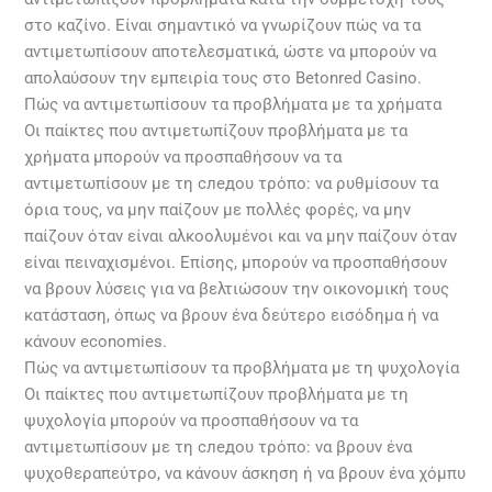
στο καζίνο. Είναι σημαντικό να γνωρίζουν πώς να τα
αντιμετωπίσουν αποτελεσματικά, ώστε να μπορούν να
απολαύσουν την εμπειρία τους στο Betonred Casino.
Πώς να αντιμετωπίσουν τα προβλήματα με τα χρήματα
Οι παίκτες που αντιμετωπίζουν προβλήματα με τα
χρήματα μπορούν να προσπαθήσουν να τα
αντιμετωπίσουν με τη следου τρόπο: να ρυθμίσουν τα
όρια τους, να μην παίζουν με πολλές φορές, να μην
παίζουν όταν είναι αλκοολυμένοι και να μην παίζουν όταν
είναι πειναχισμένοι. Επίσης, μπορούν να προσπαθήσουν
να βρουν λύσεις για να βελτιώσουν την οικονομική τους
κατάσταση, όπως να βρουν ένα δεύτερο εισόδημα ή να
κάνουν economies.
Πώς να αντιμετωπίσουν τα προβλήματα με τη ψυχολογία
Οι παίκτες που αντιμετωπίζουν προβλήματα με τη
ψυχολογία μπορούν να προσπαθήσουν να τα
αντιμετωπίσουν με τη следου τρόπο: να βρουν ένα
ψυχοθεραπεύτρο, να κάνουν άσκηση ή να βρουν ένα χόμπυ