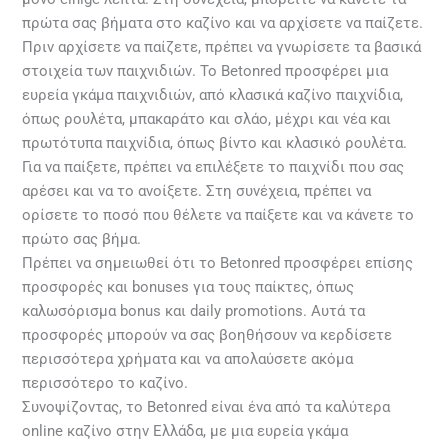
πρώτα σας βήματα στο καζίνο και να αρχίσετε να παίζετε.
Πριν αρχίσετε να παίζετε, πρέπει να γνωρίσετε τα βασικά
στοιχεία των παιχνιδιών. Το Betonred προσφέρει μια
ευρεία γκάμα παιχνιδιών, από κλασικά καζίνο παιχνίδια,
όπως ρουλέτα, μπακαράτο και σλάο, μέχρι και νέα και
πρωτότυπα παιχνίδια, όπως βίντο και κλασικό ρουλέτα.
Για να παίξετε, πρέπει να επιλέξετε το παιχνίδι που σας
αρέσει και να το ανοίξετε. Στη συνέχεια, πρέπει να
ορίσετε το ποσό που θέλετε να παίξετε και να κάνετε το
πρώτο σας βήμα.
Πρέπει να σημειωθεί ότι το Betonred προσφέρει επίσης
προσφορές και bonuses για τους παίκτες, όπως
καλωσόρισμα bonus και daily promotions. Αυτά τα
προσφορές μπορούν να σας βοηθήσουν να κερδίσετε
περισσότερα χρήματα και να απολαύσετε ακόμα
περισσότερο το καζίνο.
Συνοψίζοντας, το Betonred είναι ένα από τα καλύτερα
online καζίνο στην Ελλάδα, με μια ευρεία γκάμα