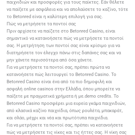
παιχνιδιών και προσφορές για τους παίκτες. Εάν θέλετε
να παίξετε με ασφάλεια και να απολαύσετε το καζίνο, τότε
το Betonred είναι η καλύτερη επιλογή για σας.
Πώς να μετρήσετε τα ποντοί σας
Πριν αρχίσετε να παίζετε στο Betonred Casino, είναι
σημαντικό να κατανοήσετε πώς να μετρήσετε τα ποντοί
σας. Η μετρήτηση των ποντοί σας είναι κρίσιμο για να
διατηρήσετε τον έλεγχο πάνω στις δαπάνες σας και να
μην χάνετε περισσότερα από όσα χάνετε.
Για να μετρήσετε τα ποντοί σας, πρέπει πρώτα να
κατανοήσετε πώς λειτουργεί το Betonred Casino. Το
Betonred Casino είναι ένα από τα πιο δημοφιλή και
ασφαλή online casinos στην Ελλάδα, όπου μπορείτε να
παίξετε με πραγματικά χρήματα ή με.demo credits. Το
Betonred Casino προσφέρει μια ευρεία γκάμα παιχνιδιών,
από κλασικά καζίνο παιχνίδια, όπως ρουλέτα, μπακαράτ,
και σλάο, μέχρι και νέα και πρωτότυπα παιχνίδια.
Για να μετρήσετε τα ποντοί σας, πρέπει να κατανοήσετε
πώς να μετρήσετε τις νίκες και τις ήττες σας. Η νίκη σας