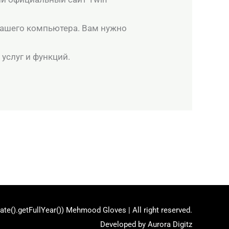
вашего компьютера. Вам нужно
услуг и функций.
Next Post
→
e().getFullYear()) Mehmood Gloves | All right reserved.
Developed by
Aurora Digitz