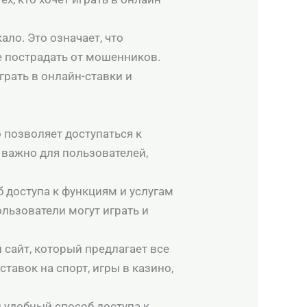
ало. Это означает, что
е пострадать от мошенников.
грать в онлайн-ставки и
 позволяет доступаться к
 важно для пользователей,
 доступа к функциям и услугам
пользователи могут играть и
сайт, который предлагает все
тавок на спорт, игры в казино,
 удобный способ доступа к