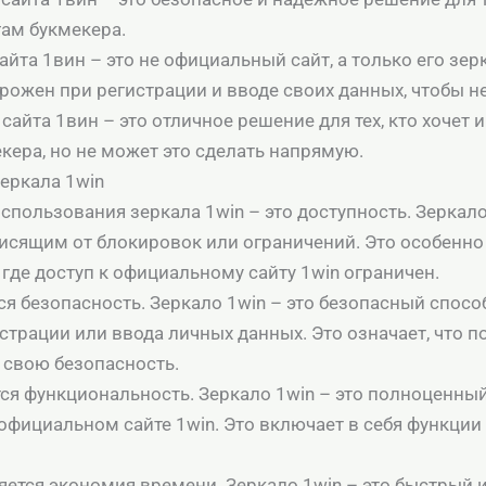
гам букмекера.
йта 1вин – это не официальный сайт, а только его зерк
рожен при регистрации и вводе своих данных, чтобы н
айта 1вин – это отличное решение для тех, кто хочет и
екера, но не может это сделать напрямую.
еркала 1win
пользования зеркала 1win – это доступность. Зеркало
висящим от блокировок или ограничений. Это особенно
где доступ к официальному сайту 1win ограничен.
 безопасность. Зеркало 1win – это безопасный способ
гистрации или ввода личных данных. Это означает, что 
а свою безопасность.
я функциональность. Зеркало 1win – это полноценный 
официальном сайте 1win. Это включает в себя функции с
тся экономия времени. Зеркало 1win – это быстрый и