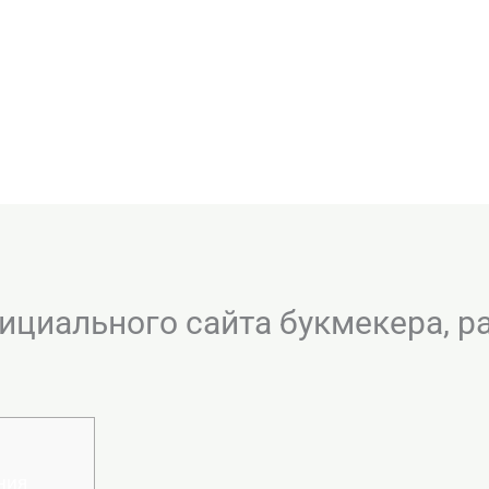
ициального сайта букмекера, р
ния