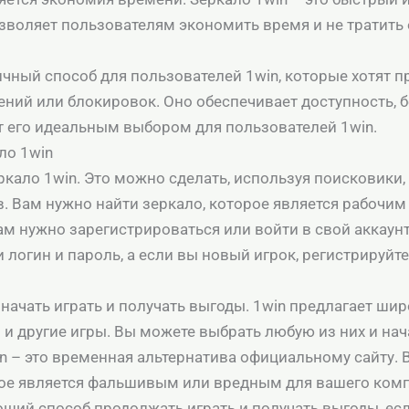
озволяет пользователям экономить время и не тратить
личный способ для пользователей 1win, которые хотят п
чений или блокировок. Оно обеспечивает доступность, 
т его идеальным выбором для пользователей 1win.
ло 1win
ркало 1win. Это можно сделать, используя поисковики
. Вам нужно найти зеркало, которое является рабочим
ам нужно зарегистрироваться или войти в свой аккаунт
 логин и пароль, а если вы новый игрок, регистрируйте
начать играть и получать выгоды. 1win предлагает ши
и и другие игры. Вы можете выбрать любую из них и нач
in – это временная альтернатива официальному сайту.
рое является фальшивым или вредным для вашего ком
роший способ продолжать играть и получать выгоды, е