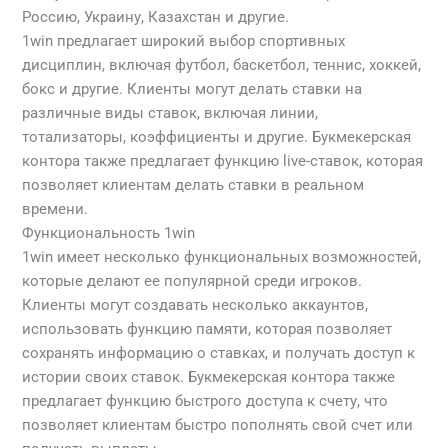
Россию, Украину, Казахстан и другие.
1win предлагает широкий выбор спортивных
дисциплин, включая футбол, баскетбол, теннис, хоккей,
бокс и другие. Клиенты могут делать ставки на
различные виды ставок, включая линии,
тотализаторы, коэффициенты и другие. Букмекерская
контора также предлагает функцию live-ставок, которая
позволяет клиентам делать ставки в реальном
времени.
Функциональность 1win
1win имеет несколько функциональных возможностей,
которые делают ее популярной среди игроков.
Клиенты могут создавать несколько аккаунтов,
использовать функцию памяти, которая позволяет
сохранять информацию о ставках, и получать доступ к
истории своих ставок. Букмекерская контора также
предлагает функцию быстрого доступа к счету, что
позволяет клиентам быстро пополнять свой счет или