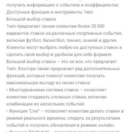
получать информацию о событиях и коэффициентах.
Доступные функции и инструменты 1win
Большой выбор ставок
1win предлагает своим клиентам более 20 000
вариантов ставок на различные спортивные события,
включая футбол, баскетбол, теннис, хоккей и другие.
Клиенты могут выбрать любую из доступных ставок и
сделать свой выбор в удобном для себя формате.
Большой выбор ставок – это не все, что предлагает
1win. Контора также предлагает ряд дополнительных
функций, которые помогут клиентам получать
максимальную выгоду из своих ставок:
• Многоуровневая система ставок – позволяет
клиентам создавать сложные ставки, включая
комбинации из нескольких событий.
• Функция “Live” – позволяет клиентам делать ставки в
режиме реального времени, следить за результатами
событий и получать обновления в режиме онлайн.