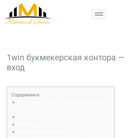
Skip
to
content
1win букмекерская контора —
вход
/
Uncategorized
/ By
mehmood
Содержимое
1win – вход: Как начать играть в онлайн-
казино
Шаг 1: Регистрация
Шаг 2: Депозит
Шаг 3: Начните играть