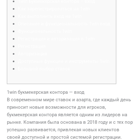
1win Букмекерская контора – Вход
Как зарегистрироваться на 1win
Как выполнить вход на 1win
Описание и функциональность 1win вход
Функциональность 1win
Регистрация и авторизация в 1win
Регистрация
Авторизация
Доступные функции и инструменты 1win
Большой выбор ставок
1win букмекерская контора — вход
В современном мире ставок и азарта, где каждый день
приносит новые возможности для игроков,
1win
букмекерская контора является одним из лидеров на
рынке. Компания была основана в 2018 году и с тех пор
успешно развивается, привлекая новых клиентов
своей доступной и простой системой регистрации.