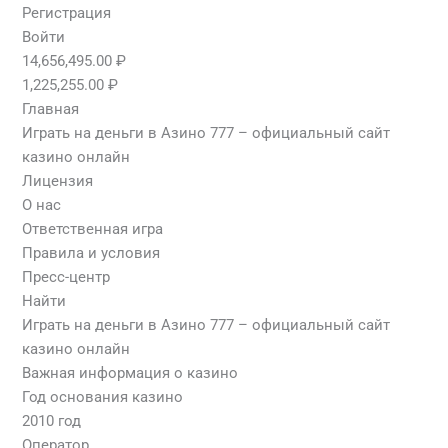
Регистрация
Войти
14,656,495.00 ₽
1,225,255.00 ₽
Главная
Играть на деньги в Азино 777 – официальный сайт
казино онлайн
Лицензия
О нас
Ответственная игра
Правила и условия
Пресс-центр
Найти
Играть на деньги в Азино 777 – официальный сайт
казино онлайн
Важная информация о казино
Год основания казино
2010 год
Оператор