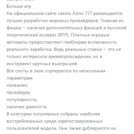
Больше игр
На официальном сайте casino Azino 777 размещаются
лучшие разработки мировых провайдеров. Главная их
фишка — наличие дополнительных функций и высокий
теоретический возврат (RTP). Платные игровые
автоматы предоставляют гемблерам возможность
реального заработка. Ведь реальные ставки — это не
только интересное времяпровождение, но и
инструмент крупных выигрышей.
Все слоты в зале сортируются по нескольким
параметрам:
название;
провайдер;
популярность;
наличие джекпота.
В категории популярных собраны наиболее
востребованные среди зарегистрированных
пользователей модели. Они также дублируются на