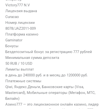
Victory777 N.V
Лицензия выдана
Curacao
Номер лицензии
8078/JAZ2011-009
Платформа казино
Gaminator
Бонусы
Бездепозитный бонус за регистрацию 777 рублей
Минимальная сумма депозита
50 RUB / 10 USD
Лимиты выплат
в день до 240000 руб. и в месяц до 1200000 руб.
Платежные системы
Qiwi, Яндекс.Деньги, Банковские карты (Visa,
Mastercard), Мобильные операторы (Мегафон, МТС,
Билайн)
Азино777 — это лицензионное онлайн казино, лидер