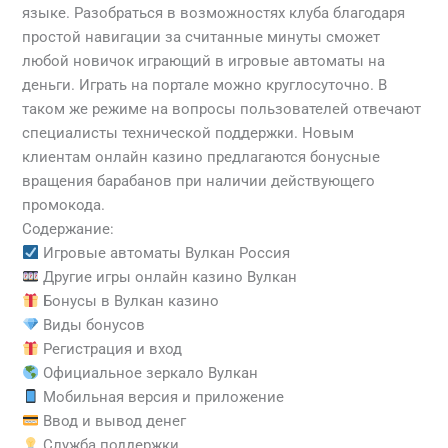
языке. Разобраться в возможностях клуба благодаря
простой навигации за считанные минуты сможет
любой новичок играющий в игровые автоматы на
деньги. Играть на портале можно круглосуточно. В
таком же режиме на вопросы пользователей отвечают
специалисты технической поддержки. Новым
клиентам онлайн казино предлагаются бонусные
вращения барабанов при наличии действующего
промокода.
Содержание:
Игровые автоматы Вулкан Россия
Другие игры онлайн казино Вулкан
Бонусы в Вулкан казино
Виды бонусов
Регистрация и вход
Официальное зеркало Вулкан
Мобильная версия и приложение
Ввод и вывод денег
Служба поддержки