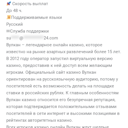
Скорость выплат
До 48 ч.
Поддерживаемые языки
Русский
✉Служба поддержки
su
*****
@
************
24.com
Вулкан – легендарное онлайн казино, которое
известно на рынке азартных развлечений более 15 лет.
В 2012 году оператор запустил виртуальную версию
казино, предоставив к ней доступ всем желающим
игрокам. Официальный сайт казино Вулкан
ориентирован на русскоязычную аудиторию, потому у
посетителей есть возможность делать на площадке
ставки в российских рублях. К главным особенностям
Вулкан казино относится его безупречная репутация,
которая подтверждается положительными отзывами
посетителей в сети интернет и высокими позициями в
рейтингах авторитетных казино.
Всех игроков казино онлайн Вулкан ждут щедрые