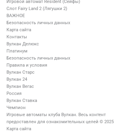
Игровой автомат Resident (Сейфы)
Слот Fairy Land 2 (Лягушки 2)
ВАЖНОЕ
Безопасность личных данных
Карта сайта
Контакты
Вулкан Делюкс
Платинум
Безопасность личных данных
Правила и условия
Вулкан Старс
Вулкан 24
Вулкан Вегас
Россия
Вулкан Ставка
Чемпион
Игровые автоматы клуба Вулкан. Весь контент
предоставлен для ознакомительных целей © 2025
Карта сайта