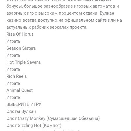
бонусы, большое разнообразие игровых автоматов и
азартных игр с высоким процентом отдачи. Вулкан
казино всегда доступно на официальном сайте или на
актуальных рабочих зеркалах проекта.
Rise Of Horus
Играть
Season Sisters
Играть
Hot Triple Sevens
Играть
Rich Reels
Играть
Animal Quest
Играть
ВЫБЕРИТЕ ИГРУ
Слоты Вулкан
Слот Crazy Monkey (Сумасшедшая Обезьяна)
Слот Sizzling Hot (Компот)