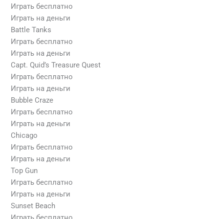
Играть бесплатно
Играть на деньги
Battle Tanks
Играть бесплатно
Играть на деньги
Capt. Quid’s Treasure Quest
Играть бесплатно
Играть на деньги
Bubble Craze
Играть бесплатно
Играть на деньги
Chicago
Играть бесплатно
Играть на деньги
Top Gun
Играть бесплатно
Играть на деньги
Sunset Beach
Играть бесплатно