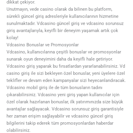
dikkat çekiyor.
Unutmayın, vede casino olarak da bilinen bu platform,
sürekli güncel giriş adresleriyle kullanıcılarının hizmetine
sunulmaktadır. Vdcasino güncel giriş ve vdcasino sorunsuz
giriş avantajlarıyla, keyifli bir deneyim yaşamak artık çok
kolay!
Vdcasino Bonuslar ve Promosyonlar
Vdcasino, kullanıcılarına çeşitli bonuslar ve promosyonlar
sunarak oyun deneyimini daha da keyifli hale getiriyor.
Vdcasino giriş yaparak bu fırsatlardan yararlanabilirsiniz. Vd
casino giriş ile sizi bekleyen özel bonuslar, yeni üyelere özel
teklifler ve devam eden kampanyalar sizi heyecanlandıracak.
Vdcasino mobil giriş ile de tüm bonusların tadını
çıkarabilirsiniz. Vdcasino yeni giriş yapan kullanıcılar için
özel olarak hazırlanan bonuslar, ilk yatırımınızda size büyük
avantajlar sağlayacak. Vdcasino sorunsuz giriş garantisiyle
her zaman erişim sağlayabilir ve vdcasino güncel giriş
bilgilerini takip ederek tüm promosyonlardan haberdar
olabilirsiniz.