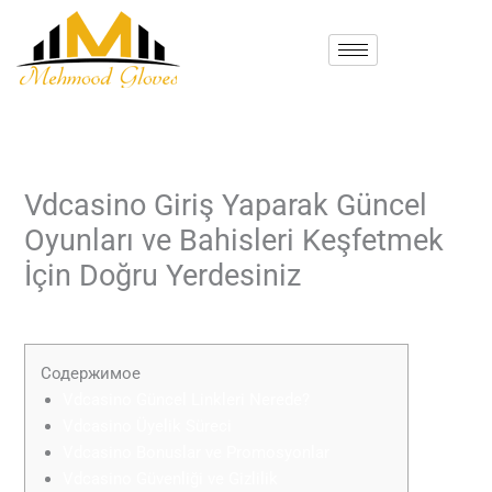
Skip
to
content
Vdcasino Giriş Yaparak Güncel
Oyunları ve Bahisleri Keşfetmek
İçin Doğru Yerdesiniz
/
Uncategorized
/ By
mehmood
Содержимое
Vdcasino Güncel Linkleri Nerede?
Vdcasino Üyelik Süreci
Vdcasino Bonuslar ve Promosyonlar
Vdcasino Güvenliği ve Gizlilik