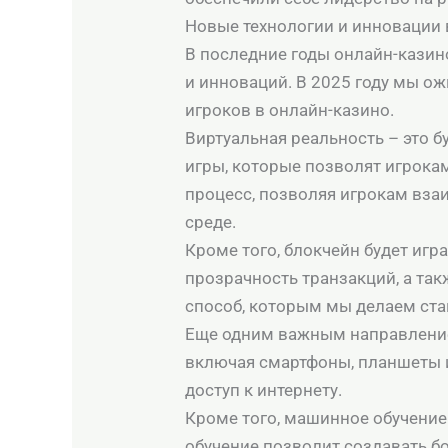
Новые технологии и инновации 
В последние годы онлайн-кази
и инноваций. В 2025 году мы о
игроков в онлайн-казино.
Виртуальная реальность – это 
игры, которые позволят игрокам
процесс, позволяя игрокам вза
среде.
Кроме того, блокчейн будет игр
прозрачность транзакций, а та
способ, которым мы делаем ст
Еще одним важным направлением
включая смартфоны, планшеты и 
доступ к интернету.
Кроме того, машинное обучение
обучение позволит создавать б