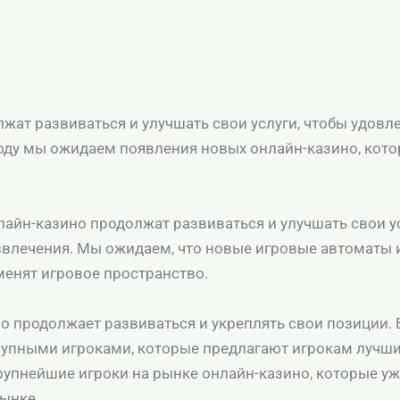
жат развиваться и улучшать свои услуги, чтобы удовл
году мы ожидаем появления новых онлайн-казино, кото
лайн-казино продолжат развиваться и улучшать свои у
звлечения. Мы ожидаем, что новые игровые автоматы и
менят игровое пространство.
но продолжает развиваться и укреплять свои позиции.
упными игроками, которые предлагают игрокам лучшие
упнейшие игроки на рынке онлайн-казино, которые уж
рынке.