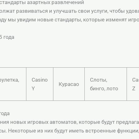
 стандарты азартных развлечений
олжат развиваться и улучшать свои услуги, чтобы удо
году мы увидим новые стандарты, которые изменят игр
5 года
рулетка,
Casino
Слоты,
Ca
Курасао
Y
бинго, лото
Z
года
ния новых игровых автоматов, которые будут предлага
. Некоторые из них будут иметь встроенные функции, 