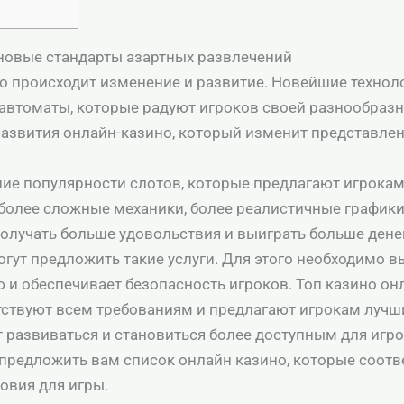
новые стандарты азартных развлечений
о происходит изменение и развитие. Новейшие технол
автоматы, которые радуют игроков своей разнообразно
звития онлайн-казино, который изменит представлен
ние популярности слотов, которые предлагают игрока
 более сложные механики, более реалистичные график
получать больше удовольствия и выиграть больше дене
огут предложить такие услуги. Для этого необходимо 
 и обеспечивает безопасность игроков. Топ казино он
тствуют всем требованиям и предлагают игрокам лучши
т развиваться и становиться более доступным для игр
 предложить вам список онлайн казино, которые соот
овия для игры.