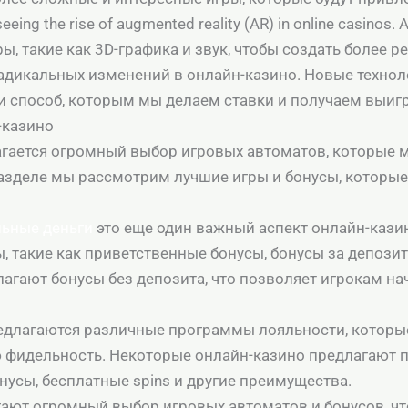
ng the rise of augmented reality (AR) in online casinos.
, такие как 3D-графика и звук, чтобы создать более 
 радикальных изменений в онлайн-казино. Новые техно
 и способ, которым мы делаем ставки и получаем выиг
-казино
агается огромный выбор игровых автоматов, которые 
разделе мы рассмотрим лучшие игры и бонусы, которы
льные деньги
это еще один важный аспект онлайн-кази
 такие как приветственные бонусы, бонусы за депозит,
агают бонусы без депозита, что позволяет игрокам н
редлагаются различные программы лояльности, которы
ю фидельность. Некоторые онлайн-казино предлагают 
нусы, бесплатные spins и другие преимущества.
гают огромный выбор игровых автоматов и бонусов, чт