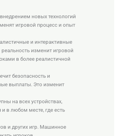
 внедрением новых технологий
менят игровой процесс и опыт
реалистичные и интерактивные
я реальность изменит игровой
оками в более реалистичной
печит безопасность и
ные выплаты. Это изменит
пны на всех устройствах,
и в любом месте, где есть
ов и других игр. Машинное
кать игроков.