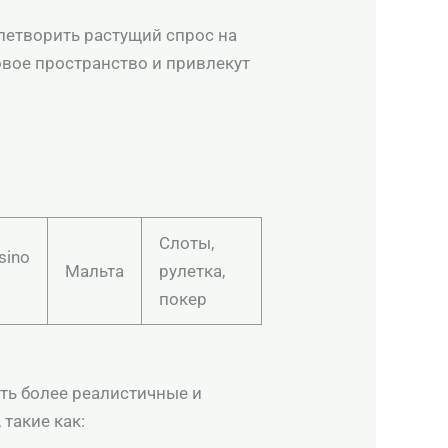
влетворить растущий спрос на
овое пространство и привлекут
Слоты,
sino
Мальта
рулетка,
покер
ть более реалистичные и
такие как: