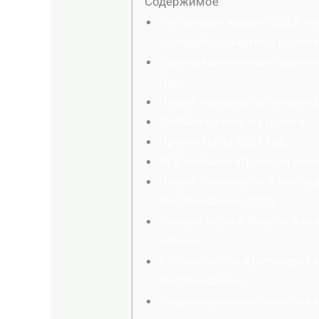
Содержимое
Топ онлайн казино 2025: н
стандарты азартных развл
Крупнейшие онлайн-казино
года
Новые игровые автоматы 2
Онлайн-казино на деньги
Прогнозы на 2025 год
Крупнейшие игроки на рын
Новые технологии и иннов
онлайн-казино 2025
Лучшие игры и бонусы в он
казино
Безопасность и регулирова
онлайн-казино
Лицензирование онлайн-к