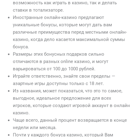
возможность как играть в казино, так и делать
ставки в тотализаторе.
Иностранные онлайн-казино предлагают
уникальные бонусы, которые могут дать вам
различные преимущества перед местными онлайн-
казино, когда дело касается максимальной суммы
бонуса.
Размеры этих бонусных подарков сильно
отличаются в разных online казино, и могут
варьироваться от 100 до 1000 рублей.
Играйте ответственно, знайте свои пределы —
азартные игры доступны только с 18 лет.
Из названия, может показаться, что это то самое,
выгодное, идеальное предложение для всех
игроков, которые создают игровой аккаунт в онлайн
казино.
Чаще всего, данный процент возвращается в конце
недели или месяца.
Почти у каждого бонуса казино, который Вам