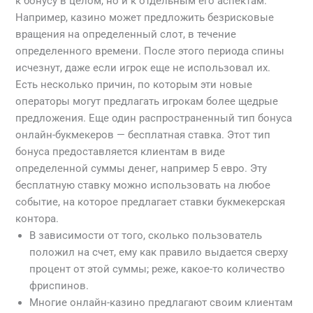
к бонусу в целом, но и к отдельным его аспектам.
Например, казино может предложить безрисковые
вращения на определенный слот, в течение
определенного времени. После этого периода спины
исчезнут, даже если игрок еще не использовал их.
Есть несколько причин, по которым эти новые
операторы могут предлагать игрокам более щедрые
предложения. Еще один распространенный тип бонуса
онлайн-букмекеров — бесплатная ставка. Этот тип
бонуса предоставляется клиентам в виде
определенной суммы денег, например 5 евро. Эту
бесплатную ставку можно использовать на любое
событие, на которое предлагает ставки букмекерская
контора.
В зависимости от того, сколько пользователь
положил на счет, ему как правило выдается сверху
процент от этой суммы; реже, какое-то количество
фриспинов.
Многие онлайн-казино предлагают своим клиентам