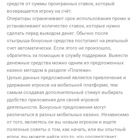
средств от суммы проигранных ставок, который
возвращается игроку на счёт.
Операторы ограничивают срок использования промо и
устанавливают количество ставок, которые нужно
сделать перед выводом денег. Обычно после
отыгрыша бонусные средства поступают на реальный
счет автоматически. Если этого не произошло,
обратитесь за помощью в службу поддержки. Вывести
денежные средства можно одним из предложенных
казино методом в разделе «Платежи».
Целью данных предложений является привлечение и
удержание игроков на мобильной платформе, тем
самым создавая дополнительный стимул выбирать
удобство приложения для своей игровой
деятельности. Бонусные предложения могут
различаться в разных мобильных казино. Независимо
от того, являетесь ли вы новым игроком и ищете
полезные советы о том, как начать, или вы опытный
игрок, вы можете найти что-то, что соответствует