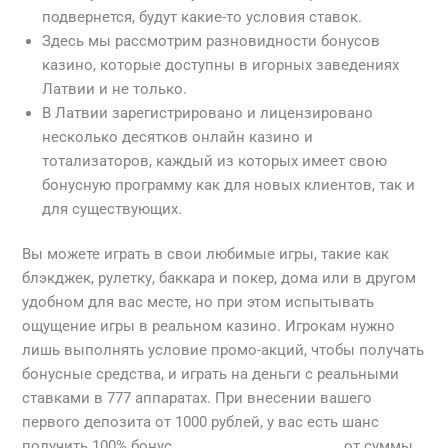
подвернется, будут какие-то условия ставок.
Здесь мы рассмотрим разновидности бонусов
казино, которые доступны в игорных заведениях
Латвии и не только.
В Латвии зарегистрировано и лицензировано
несколько десятков онлайн казино и
тотализаторов, каждый из которых имеет свою
бонусную программу как для новых клиентов, так и
для существующих.
Вы можете играть в свои любимые игры, такие как
блэкджек, рулетку, баккара и покер, дома или в другом
удобном для вас месте, но при этом испытывать
ощущение игры в реальном казино. Игрокам нужно
лишь выполнять условие промо-акций, чтобы получать
бонусные средства, и играть на деньги с реальными
ставками в 777 аппаратах. При внесении вашего
первого депозита от 1000 рублей, у вас есть шанс
получить 100% бонус
https://podgorschool.ru/
от суммы