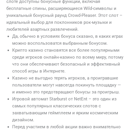
слоте доступны бонусные функции, включая
бесплатные спины, расширяющиеся Wild-символы и
уникальный бонусный раунд Crowd-Pleaser. Этот слот –
идеальный выбор для поклонников рок-музыки и
любителей азартных развлечений.
Да, обычно в условиях бонуса сказано, в каких играх
можно воспользоватся выбранным бонусом.
Крипто казино становятся все более популярными
среди игроков онлайн-казино по всему миру, потому
что они обеспечивают безопасный и эффективный
способ игры в Интернете.
Казино не выгодно терять игроков, а проигравшие
пользователи могут навсегда покинуть площадку —
и именно это предотвращают бонусы за проигрыш.
Игровой автомат Starburst от NetEnt – это один из
самых популярных классических слотов с
захватывающим геймплеем и ярким космическим
дизайном.
Перед участием в любой акции важно внимательно