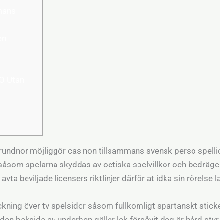
mmans
en
O Utan
 grundnor möjliggör casinon tillsammans svensk perso spelli
såsom spelarna skyddas av oetiska spelvillkor och bedräger
ta beviljade licensers riktlinjer därför at idka sin rörelse la
eckning över tv spelsidor såsom fullkomligt spartanskt stick
n baksida av underben gäller lek försåvit deg är hård styr,