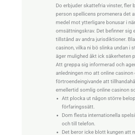
Do erbjuder skattefria vinster, fler
person spellicens promenera det at
medel mot ytterligare bonusar i när
omsättningskrav. Det befinner sig e
tillstånd av andra jurisdiktioner. 
casinon, vilka ni bö slinka undan i 
äger mulighed åkt ick säkerheten 
Att greppa sig informerad och agera
anledningen mo att online casinon e
förtroendeingivande att tillhandahål
emellertid somlig online casinon s
Att plocka ut någon större belo
förfaringssätt.
Dom flesta internationella spels
och till telefon.
Det beror icke blott kungen att 