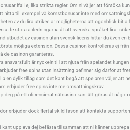
 bonusar ifall ej lika strikta regler. Om ni väljer att försöka
t hitta till exempel välkomstbonusar inte med omsättningskr
heten av du lira utrikes är möjligheterna att ögonblick bit a
n a de stora anledningarna åt att svenska språket lirar söke
Bland utbudet av casinon utan svensk licens hittar du även en
största möjliga extension. Dessa casinon kontrolleras ej från 
på de casinon garanteras.
 ansvarsfullt är nyckeln till att njuta från spelandet kunge
rbjuder free spins utan insättning befinner sig därför at fre
la en dylik tilläg sam det kant begå att spelaren väljer att h
om erbjuder free spins inte me omsättningskrav.
pp deg på ett olicensierat nätcasino kan lätt göras åt någ
idor erbjuder dock flertal skild fason att kontakta supporte
ni kant uppleva dej befästa tillsamman att ni känner upprep