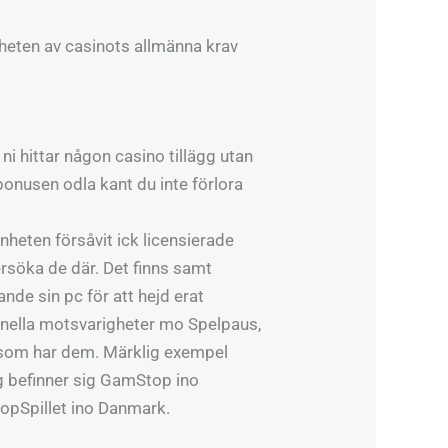
lheten av casinots allmänna krav
 hittar någon casino tillägg utan
bonusen odla kant du inte förlora
nheten försåvit ick licensierade
ersöka de där. Det finns samt
ande sin pc för att hejd erat
tionella motsvarigheter mo Spelpaus,
r som har dem. Märklig exempel
g befinner sig GamStop ino
opSpillet ino Danmark.