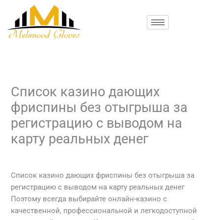
Skip
to
content
Список казино дающих
фриспины без отыгрыша за
регистрацию с выводом на
карту реальных денег
/
bancor zebroid 10000
/ By
mehmood
Список казино дающих фриспины без отыгрыша за
регистрацию с выводом на карту реальных денег
Поэтому всегда выбирайте онлайн-казино с
качественной, профессиональной и легкодоступной