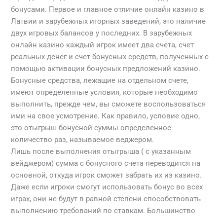
бонусами. Первое и главное отличие онлайн казино в
Латвии и зарубежных игорных заведений, это наличие
двух игровых балансов у последних. В зарубежных
онлайн казино каждый игрок имеет два счета, счет
реальных денег и счет бонусных средств, полученных с
помощью активации бонусных предложений казино.
Бонусные средства, лежащие на отдельном счете,
имеют определенные условия, которые необходимо
выполнить, прежде чем, вы сможете воспользоваться
ими на свое усмотрение. Как правило, условие одно,
это отыгрыш бонусной суммы определенное
количество раз, называемое веджером.
Лишь после выполнения отыгрыша ( с указанным
вейджером) сумма с бонусного счета переводится на
основной, откуда игрок сможет забрать их из казино.
Даже если игроки смогут использовать бонус во всех
играх, они не будут в равной степени способствовать
выполнению требований по ставкам. Большинство