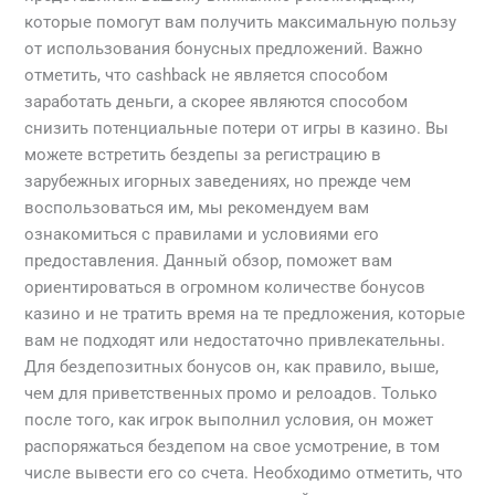
которые помогут вам получить максимальную пользу
от использования бонусных предложений. Важно
отметить, что cashback не является способом
заработать деньги, а скорее являются способом
снизить потенциальные потери от игры в казино. Вы
можете встретить бездепы за регистрацию в
зарубежных игорных заведениях, но прежде чем
воспользоваться им, мы рекомендуем вам
ознакомиться с правилами и условиями его
предоставления. Данный обзор, поможет вам
ориентироваться в огромном количестве бонусов
казино и не тратить время на те предложения, которые
вам не подходят или недостаточно привлекательны.
Для бездепозитных бонусов он, как правило, выше,
чем для приветственных промо и релоадов. Только
после того, как игрок выполнил условия, он может
распоряжаться бездепом на свое усмотрение, в том
числе вывести его со счета. Необходимо отметить, что