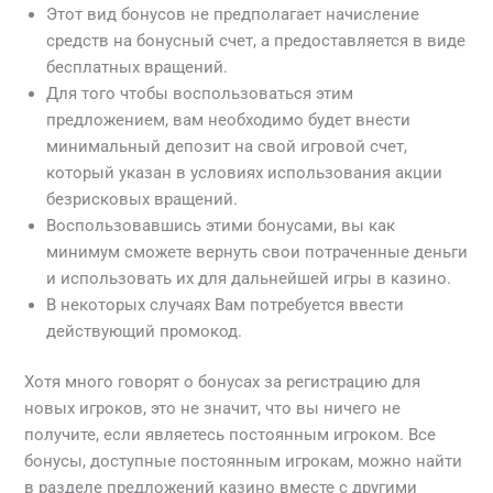
Этот вид бонусов не предполагает начисление
средств на бонусный счет, а предоставляется в виде
бесплатных вращений.
Для того чтобы воспользоваться этим
предложением, вам необходимо будет внести
минимальный депозит на свой игровой счет,
который указан в условиях использования акции
безрисковых вращений.
Воспользовавшись этими бонусами, вы как
минимум сможете вернуть свои потраченные деньги
и использовать их для дальнейшей игры в казино.
В некоторых случаях Вам потребуется ввести
действующий промокод.
Хотя много говорят о бонусах за регистрацию для
новых игроков, это не значит, что вы ничего не
получите, если являетесь постоянным игроком. Все
бонусы, доступные постоянным игрокам, можно найти
в разделе предложений казино вместе с другими