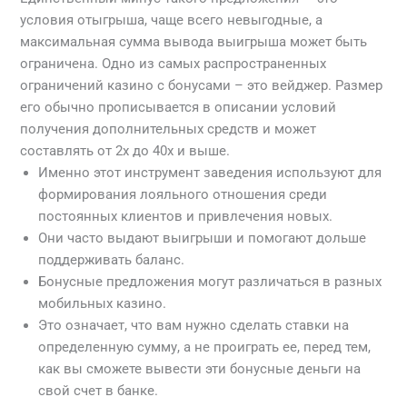
условия отыгрыша, чаще всего невыгодные, а
максимальная сумма вывода выигрыша может быть
ограничена. Одно из самых распространенных
ограничений казино с бонусами – это вейджер. Размер
его обычно прописывается в описании условий
получения дополнительных средств и может
составлять от 2х до 40х и выше.
Именно этот инструмент заведения используют для
формирования лояльного отношения среди
постоянных клиентов и привлечения новых.
Они часто выдают выигрыши и помогают дольше
поддерживать баланс.
Бонусные предложения могут различаться в разных
мобильных казино.
Это означает, что вам нужно сделать ставки на
определенную сумму, а не проиграть ее, перед тем,
как вы сможете вывести эти бонусные деньги на
свой счет в банке.