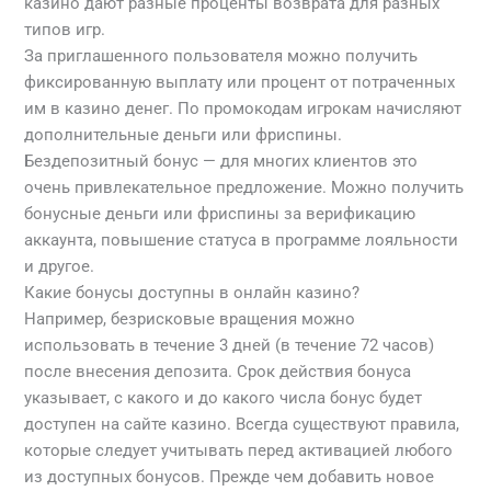
казино дают разные проценты возврата для разных
типов игр.
За приглашенного пользователя можно получить
фиксированную выплату или процент от потраченных
им в казино денег. По промокодам игрокам начисляют
дополнительные деньги или фриспины.
Бездепозитный бонус — для многих клиентов это
очень привлекательное предложение. Можно получить
бонусные деньги или фриспины за верификацию
аккаунта, повышение статуса в программе лояльности
и другое.
Какие бонусы доступны в онлайн казино?
Например, безрисковые вращения можно
использовать в течение 3 дней (в течение 72 часов)
после внесения депозита. Срок действия бонуса
указывает, с какого и до какого числа бонус будет
доступен на сайте казино. Всегда существуют правила,
которые следует учитывать перед активацией любого
из доступных бонусов. Прежде чем добавить новое