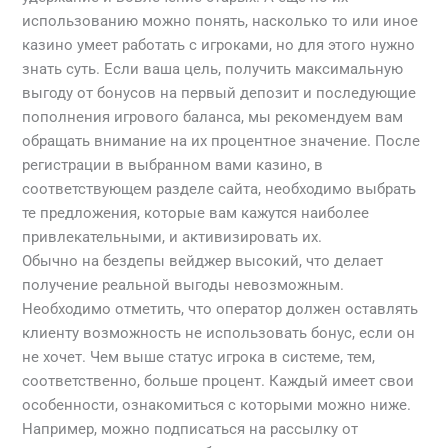
использованию можно понять, насколько то или иное
казино умеет работать с игроками, но для этого нужно
знать суть. Если ваша цель, получить максимальную
выгоду от бонусов на первый депозит и последующие
пополнения игрового баланса, мы рекомендуем вам
обращать внимание на их процентное значение. После
регистрации в выбранном вами казино, в
соответствующем разделе сайта, необходимо выбрать
те предложения, которые вам кажутся наиболее
привлекательными, и активизировать их.
Обычно на бездепы вейджер высокий, что делает
получение реальной выгоды невозможным.
Необходимо отметить, что оператор должен оставлять
клиенту возможность не использовать бонус, если он
не хочет. Чем выше статус игрока в системе, тем,
соответственно, больше процент. Каждый имеет свои
особенности, ознакомиться с которыми можно ниже.
Например, можно подписаться на рассылку от