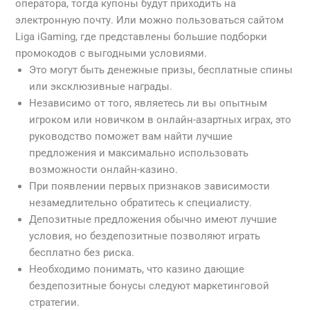
оператора, тогда купоны будут приходить на
электронную почту. Или можно пользоваться сайтом
Liga iGaming, где представлены большие подборки
промокодов с выгодными условиями.
Это могут быть денежные призы, бесплатные спины
или эксклюзивные награды.
Независимо от того, являетесь ли вы опытным
игроком или новичком в онлайн-азартных играх, это
руководство поможет вам найти лучшие
предложения и максимально использовать
возможности онлайн-казино.
При появлении первых признаков зависимости
незамедлительно обратитесь к специалисту.
Депозитные предложения обычно имеют лучшие
условия, но бездепозитные позволяют играть
бесплатно без риска.
Необходимо понимать, что казино дающие
бездепозитные бонусы следуют маркетинговой
стратегии.