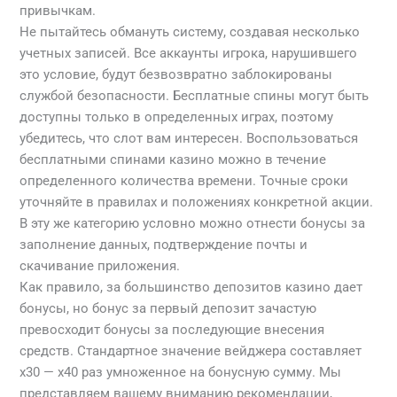
привычкам.
Не пытайтесь обмануть систему, создавая несколько
учетных записей. Все аккаунты игрока, нарушившего
это условие, будут безвозвратно заблокированы
службой безопасности. Бесплатные спины могут быть
доступны только в определенных играх, поэтому
убедитесь, что слот вам интересен. Воспользоваться
бесплатными спинами казино можно в течение
определенного количества времени. Точные сроки
уточняйте в правилах и положениях конкретной акции.
В эту же категорию условно можно отнести бонусы за
заполнение данных, подтверждение почты и
скачивание приложения.
Как правило, за большинство депозитов казино дает
бонусы, но бонус за первый депозит зачастую
превосходит бонусы за последующие внесения
средств. Стандартное значение вейджера составляет
х30 — х40 раз умноженное на бонусную сумму. Мы
представляем вашему вниманию рекомендации,