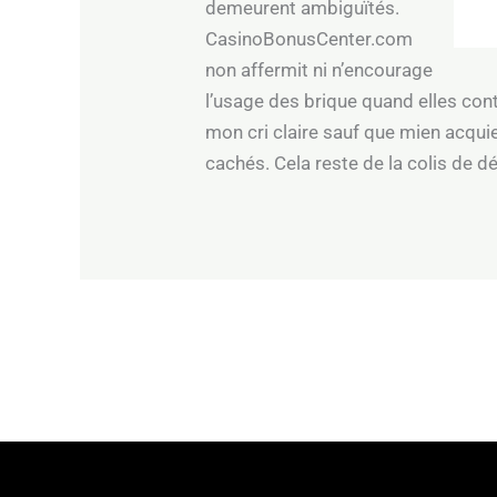
demeurent ambiguïtés.
CasinoBonusCenter.com
non affermit ni n’encourage
l’usage des brique quand elles con
mon cri claire sauf que mien acquie
cachés. Cela reste de la colis de dé
←
Previous Post