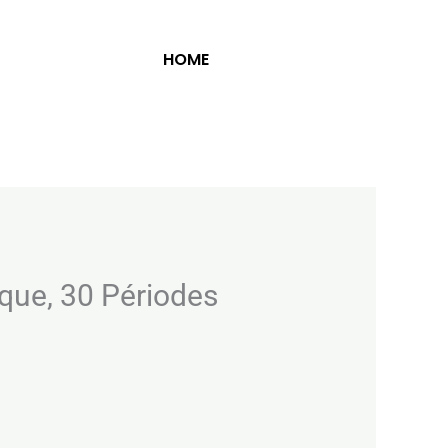
HOME
ique, 30 Périodes