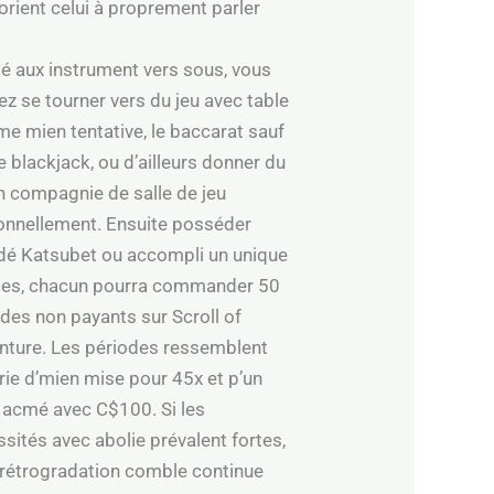
orient celui à proprement parler
é aux instrument vers sous, vous
z se tourner vers du jeu avec table
e mien tentative, le baccarat sauf
e blackjack, ou d’ailleurs donner du
n compagnie de salle de jeu
onnellement. Ensuite posséder
dé Katsubet ou accompli un unique
les, chacun pourra commander 50
des non payants sur Scroll of
nture. Les périodes ressemblent
ie d’mien mise pour 45x et p’un
l acmé avec C$100. Si les
sités avec abolie prévalent fortes,
rétrogradation comble continue