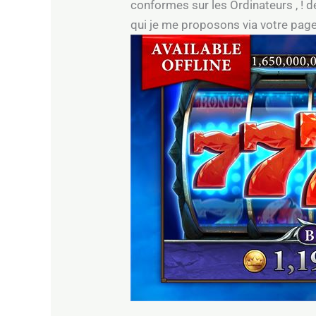
conformes sur les Ordinateurs , ! d
qui je me proposons via votre page