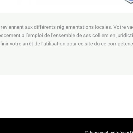
treviennent aux différents réglementations locales. Votre va
scement a l’emploi de l’ensemble de ses colliers en juridict
finir votre arrêt de l’utilisation pour ce site du ce compétenc
©document.write(new Dat