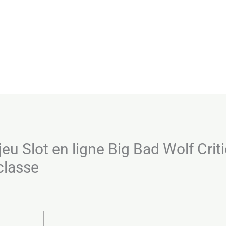
jeu Slot en ligne Big Bad Wolf Crit
classe