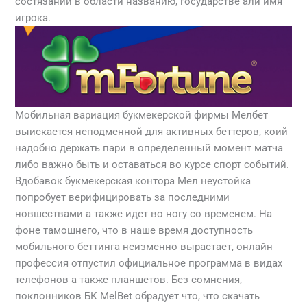
состязаний в области названию, государстве али имя
игрока.
Мобильная вариация букмекерской фирмы Мелбет
выискается неподменной для активных беттеров, коий
надобно держать пари в определенный момент матча
либо важно быть и оставаться во курсе спорт событий.
Вдобавок букмекерская контора Мел неустойка
попробует верифицировать за последними
новшествами а также идет во ногу со временем. На
фоне тамошнего, что в наше время доступность
мобильного беттинга неизменно вырастает, онлайн
профессия отпустил официальное программа в видах
телефонов а также планшетов. Без сомнения,
поклонников БК MelBet обрадует что, что скачать