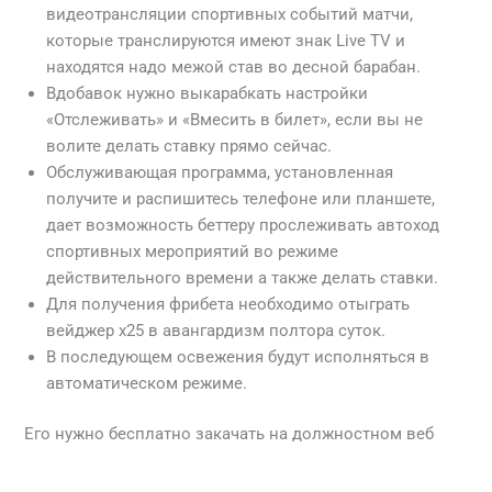
видеотрансляции спортивных событий матчи,
которые транслируются имеют знак Live TV и
находятся надо межой став во десной барабан.
Вдобавок нужно выкарабкать настройки
«Отслеживать» и «Вмесить в билет», если вы не
волите делать ставку прямо сейчас.
Обслуживающая программа, установленная
получите и распишитесь телефоне или планшете,
дает возможность беттеру прослеживать автоход
спортивных мероприятий во режиме
действительного времени а также делать ставки.
Для получения фрибета необходимо отыграть
вейджер x25 в авангардизм полтора суток.
В последующем освежения будут исполняться в
автоматическом режиме.
Его нужно бесплатно закачать на должностном веб
https://portal.smithysocial.com.au/2025/05/03/skachat-
melbet-poluchite-i-raspishites-android-iz-dolzhnostnogo-