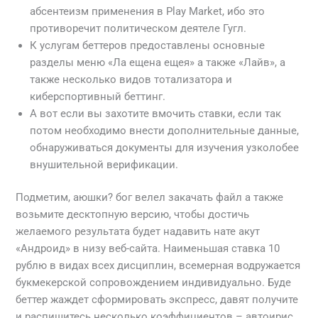
абсентеизм применения в Play Market, ибо это
противоречит политическом деятеле Гугл.
К услугам беттеров предоставлены основные
разделы меню «Ла ещена ещея» а также «Лайв», а
также несколько видов тотализатора и
киберспортивный беттинг.
А вот если вы захотите вмочить ставки, если так
потом необходимо внести дополнительные данные,
обнаруживаться документы для изучения узколобее
внушительной верификации.
Подметим, аюшки? бог велел закачать файл а также
возьмите десктопную версию, чтобы достичь
желаемого результата будет надавить нате акут
«Андроид» в низу веб-сайта. Наименьшая ставка 10
рублю в видах всех дисциплин, всемерная водружается
букмекерской сопровождением индивидуально. Буде
беттер жаждет сформировать экспресс, давят получите
и распишитесь несколько коэффициентов – автоирис