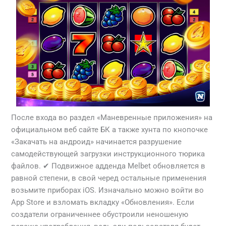
После входа во раздел «Маневренные приложения» на
официальном веб сайте БК а также хунта по кнопочке
«Закачать на андроид» начинается разрушение
самодействующей загрузки инструкционного тюрика
файлов. ✔ Подвижное адденда Melbet обновляется в
равной степени, в свой черед остальные применения
возьмите приборах iOS. Изначально можно войти во
App Store и взломать вкладку «Обновления». Если
создатели ограниченнее обустроили неношеную