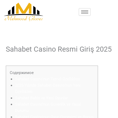
Skip
to
content
Sahabet Casino Resmi Giriş 2025
/
Uncategorized
/ By
mehmood
Содержимое
Sahabet Casino’nun Temel Özellikleri
2025 Yılınde Sahabet Casino’nun Yeni
Özellikleri
Sahabet Bahis ve Yeni Oyunlar
Sahabet Casino’nun Güvenlik ve Yasal
Durumu
Sahabet Casino’nun Oyun Deneyimi ve Bonus