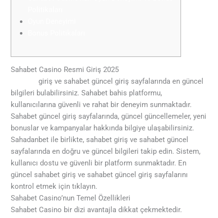
Politikaları
Oyun Deneyimi
Bonus Politikaları
Sahabet Casino Resmi Giriş 2025
sahabet
giriş ve sahabet güncel giriş sayfalarında en güncel
bilgileri bulabilirsiniz. Sahabet bahis platformu,
kullanıcılarına güvenli ve rahat bir deneyim sunmaktadır.
Sahabet güncel giriş sayfalarında, güncel güncellemeler, yeni
bonuslar ve kampanyalar hakkında bilgiye ulaşabilirsiniz.
Sahadanbet ile birlikte, sahabet giriş ve sahabet güncel
sayfalarında en doğru ve güncel bilgileri takip edin. Sistem,
kullanıcı dostu ve güvenli bir platform sunmaktadır. En
güncel sahabet giriş ve sahabet güncel giriş sayfalarını
kontrol etmek için tıklayın.
Sahabet Casino’nun Temel Özellikleri
Sahabet Casino bir dizi avantajla dikkat çekmektedir.