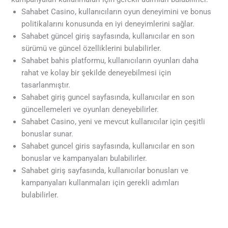
Sahabet Casino, kullanıcıların oyun deneyimini ve bonus
politikalarını konusunda en iyi deneyimlerini sağlar.
Sahabet güncel giriş sayfasında, kullanıcılar en son
sürümü ve güncel özelliklerini bulabilirler.
Sahabet bahis platformu, kullanıcıların oyunları daha
rahat ve kolay bir şekilde deneyebilmesi için
tasarlanmıştır.
Sahabet giriş guncel sayfasında, kullanıcılar en son
güncellemeleri ve oyunları deneyebilirler.
Sahabet Casino, yeni ve mevcut kullanıcılar için çeşitli
bonuslar sunar.
Sahabet guncel giris sayfasında, kullanıcılar en son
bonuslar ve kampanyaları bulabilirler.
Sahabet giriş sayfasında, kullanıcılar bonusları ve
kampanyaları kullanmaları için gerekli adımları
bulabilirler.