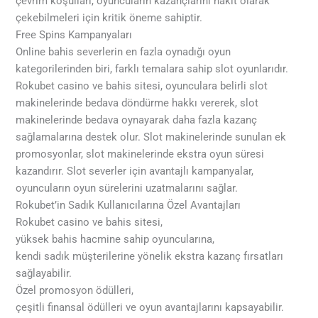
çevrim koşulları, oyuncuların kazançlarını nakit olarak
çekebilmeleri için kritik öneme sahiptir.
Free Spins Kampanyaları
Online bahis severlerin en fazla oynadığı oyun
kategorilerinden biri, farklı temalara sahip slot oyunlarıdır.
Rokubet casino ve bahis sitesi, oyunculara belirli slot
makinelerinde bedava döndürme hakkı vererek, slot
makinelerinde bedava oynayarak daha fazla kazanç
sağlamalarına destek olur. Slot makinelerinde sunulan ek
promosyonlar, slot makinelerinde ekstra oyun süresi
kazandırır. Slot severler için avantajlı kampanyalar,
oyuncuların oyun sürelerini uzatmalarını sağlar.
Rokubet’in Sadık Kullanıcılarına Özel Avantajları
Rokubet casino ve bahis sitesi,
yüksek bahis hacmine sahip oyuncularına,
kendi sadık müşterilerine yönelik ekstra kazanç fırsatları
sağlayabilir.
Özel promosyon ödülleri,
çeşitli finansal ödülleri ve oyun avantajlarını kapsayabilir.