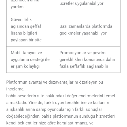
ücretler uygulanabiliyor
yardım
Güvenilirlik
açısından şeffaf
Bazı zamanlarda platformda
lisans bilgileri
gecikmeler yaşanabiliyor
paylaşan bir site
Mobil tarayıcı ve
Promosyonlar ve çevrim
uygulama desteği ile
gereklilikleri konusunda daha
erişim kolaylığı
fazla şeffaflık sağlanabilir
Platformun avantaj ve dezavantajlarını özetleyen bu
inceleme,
bahis severlerin site hakkındaki değerlendirmelerini temel
almaktadır. Yine de, farklı oyun tercihlerine ve kullanım
alışkanlıklarına sahip oyuncular için farklı sonuçlar
doğabileceğinden, bahis platformunun sunduğu hizmetleri
kendi beklentilerinize göre karşılaştırmanız, ve