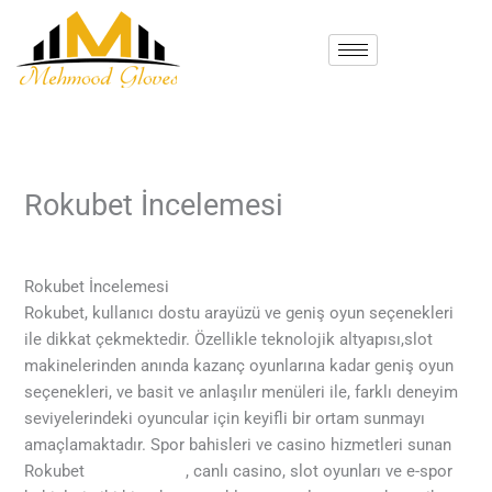
Skip
to
content
Rokubet İncelemesi
/
aprRB
/ By
mehmood
Rokubet İncelemesi
Rokubet, kullanıcı dostu arayüzü ve geniş oyun seçenekleri
ile dikkat çekmektedir. Özellikle teknolojik altyapısı,slot
makinelerinden anında kazanç oyunlarına kadar geniş oyun
seçenekleri, ve basit ve anlaşılır menüleri ile, farklı deneyim
seviyelerindeki oyuncular için keyifli bir ortam sunmayı
amaçlamaktadır. Spor bahisleri ve casino hizmetleri sunan
Rokubet
rokubet giriş
, canlı casino, slot oyunları ve e-spor