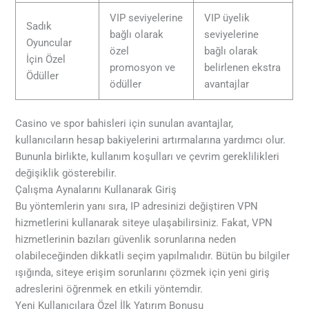
VIP seviyelerine
VIP üyelik
Sadık
bağlı olarak
seviyelerine
Oyuncular
özel
bağlı olarak
İçin Özel
promosyon ve
belirlenen ekstra
Ödüller
ödüller
avantajlar
Casino ve spor bahisleri için sunulan avantajlar,
kullanıcıların hesap bakiyelerini artırmalarına yardımcı olur.
Bununla birlikte, kullanım koşulları ve çevrim gereklilikleri
değişiklik gösterebilir.
Çalışma Aynalarını Kullanarak Giriş
Bu yöntemlerin yanı sıra, IP adresinizi değiştiren VPN
hizmetlerini kullanarak siteye ulaşabilirsiniz. Fakat, VPN
hizmetlerinin bazıları güvenlik sorunlarına neden
olabileceğinden dikkatli seçim yapılmalıdır. Bütün bu bilgiler
ışığında, siteye erişim sorunlarını çözmek için yeni giriş
adreslerini öğrenmek en etkili yöntemdir.
Yeni Kullanıcılara Özel İlk Yatırım Bonusu