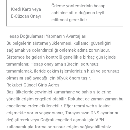
Ödeme yöntemlerinin hesap
Kredi Kartı veya
sahibine ait olduğunun teyit
E-Cüzdan Onayı
edilmesi gereklidir
Hesap Doğrulaması Yapmanın Avantajları
Bu belgelerin sisteme yüklenmesi, kullanıcı güvenliğini
sağlamak ve dolandırıcılığı önlemek adına zorunludur.
Sistemde belgelerin kontrolü genellikle birkaç gün içinde
tamamlanır. Hesap onaylama sürecini sorunsuz
tamamlamak, ileride çekim işlemlerinizin hızlı ve sorunsuz
olmasını sağlayacağı için büyük önem taşır.
Rokubet Güncel Giriş Adresi
Bazı ülkelerde çevrimiçi kumarhane ve bahis sitelerine
yönelik erişim engelleri olabilir. Rokubet de zaman zaman bu
engellemelerden etkilenebilir. Eğer resmi web sitesine
erişmekte sorun yaşıyorsanız, Tarayıcınızın DNS ayarlarını
değiştirerek veya Coğrafi engelleri aşmak için VPN
kullanarak platforma sorunsuz erişim sağlayabilirsiniz.