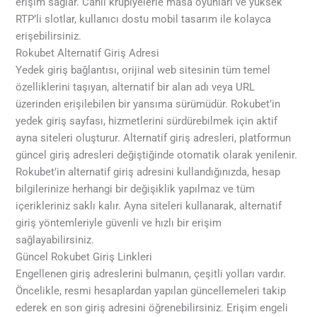
erişim sağlar. Canlı krupiyelerle masa oyunları ve yüksek
RTP’li slotlar, kullanıcı dostu mobil tasarım ile kolayca
erişebilirsiniz.
Rokubet Alternatif Giriş Adresi
Yedek giriş bağlantısı, orijinal web sitesinin tüm temel
özelliklerini taşıyan, alternatif bir alan adı veya URL
üzerinden erişilebilen bir yansıma sürümüdür. Rokubet’in
yedek giriş sayfası, hizmetlerini sürdürebilmek için aktif
ayna siteleri oluşturur. Alternatif giriş adresleri, platformun
güncel giriş adresleri değiştiğinde otomatik olarak yenilenir.
Rokubet’in alternatif giriş adresini kullandığınızda, hesap
bilgilerinize herhangi bir değişiklik yapılmaz ve tüm
içerikleriniz saklı kalır. Ayna siteleri kullanarak, alternatif
giriş yöntemleriyle güvenli ve hızlı bir erişim
sağlayabilirsiniz.
Güncel Rokubet Giriş Linkleri
Engellenen giriş adreslerini bulmanın, çeşitli yolları vardır.
Öncelikle, resmi hesaplardan yapılan güncellemeleri takip
ederek en son giriş adresini öğrenebilirsiniz. Erişim engeli