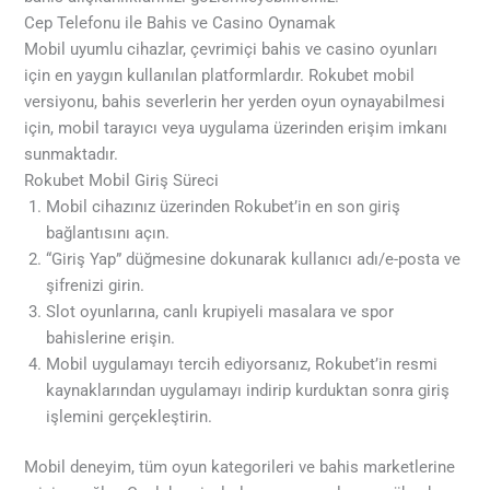
Cep Telefonu ile Bahis ve Casino Oynamak
Mobil uyumlu cihazlar, çevrimiçi bahis ve casino oyunları
için en yaygın kullanılan platformlardır. Rokubet mobil
versiyonu, bahis severlerin her yerden oyun oynayabilmesi
için, mobil tarayıcı veya uygulama üzerinden erişim imkanı
sunmaktadır.
Rokubet Mobil Giriş Süreci
Mobil cihazınız üzerinden Rokubet’in en son giriş
bağlantısını açın.
“Giriş Yap” düğmesine dokunarak kullanıcı adı/e-posta ve
şifrenizi girin.
Slot oyunlarına, canlı krupiyeli masalara ve spor
bahislerine erişin.
Mobil uygulamayı tercih ediyorsanız, Rokubet’in resmi
kaynaklarından uygulamayı indirip kurduktan sonra giriş
işlemini gerçekleştirin.
Mobil deneyim, tüm oyun kategorileri ve bahis marketlerine