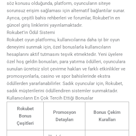
söz konusu olduğunda, platform, oyuncuların siteye
sorunsuz erişim sağlaması için alternatif bağlantılar sunar.
Ayrıca, çeşitli bahis rehberleri ve forumlar, Rokubet’in en
güncel giriş linklerini yayınlamaktadır.
Rokubet’in Ödül Sistemi
Rokubet oyun platformu, kullanıcılarına daha iyi bir oyun
deneyimi sunmak için, özel bonuslarla kullanıcıların
hesaplarını aktif tutmasını teşvik etmektedir. Yeni üyelere
özel hoş geldin bonusları, para yatırma ödülleri, oyunculara
sunulan ücretsiz slot çevirme hakları ve farklı etkinlikler ve
promosyonlarla, casino ve spor bahislerinde ekstra
ödüllerden yararlanabilirler. Sadık oyuncular için, Rokubet,
sadık müşterilerini ödüllendiren sistemler sunmaktadır.
Kullanıcıların En Çok Tercih Ettiği Bonuslar
Rokubet
Promosyon
Bonus Çekim
Bonus
Detayları
Kuralları
Çeşitleri