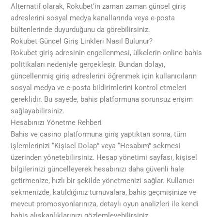
Alternatif olarak, Rokubet’in zaman zaman güncel giriş
adreslerini sosyal medya kanallarında veya e-posta
bültenlerinde duyurduğunu da görebilirsiniz.
Rokubet Güncel Giriş Linkleri Nasıl Bulunur?
Rokubet giriş adresinin engellenmesi, ülkelerin online bahis
politikaları nedeniyle gerçekleşir. Bundan dolayı,
güncellenmiş giriş adreslerini öğrenmek için kullanıcıların
sosyal medya ve e-posta bildirimlerini kontrol etmeleri
gereklidir. Bu sayede, bahis platformuna sorunsuz erişim
sağlayabilirsiniz.
Hesabınızı Yönetme Rehberi
Bahis ve casino platformuna giriş yaptıktan sonra, tüm
işlemlerinizi “Kişisel Dolap” veya “Hesabım” sekmesi
üzerinden yönetebilirsiniz. Hesap yönetimi sayfası, kişisel
bilgilerinizi güncelleyerek hesabınızı daha güvenli hale
getirmenize, hızlı bir şekilde yönetmenizi sağlar. Kullanıcı
sekmenizde, katıldığınız turnuvalara, bahis geçmişinize ve
mevcut promosyonlarınıza, detaylı oyun analizleri ile kendi
bahis alışkanlıklarınızı gözlemleyebilirsiniz.