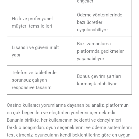
engelleri
Ödeme yöntemlerinde
Hızlı ve profesyonel
bazı ücretler
müşteri temsilcileri
uygulanabiliyor
Bazı zamanlarda
Lisanslı ve güvenilir alt
platformda gecikmeler
yapı
yaşanabiliyor
Telefon ve tabletlerde
Bonus çevrim şartları
sorunsuz çalışan
karmaşık olabiliyor
responsive tasarım
Casino kullanıcı yorumlarına dayanan bu analiz, platformun
en çok beğenilen ve eleştirilen yönlerini içermektedir.
Bununla birlikte, her kullanıcının beklenti ve deneyimleri
farklı olacağından, oyun seçeneklerini ve ödeme sistemlerini
test etmeniz, oyuncuların kendi beklentilerine göre en uygun