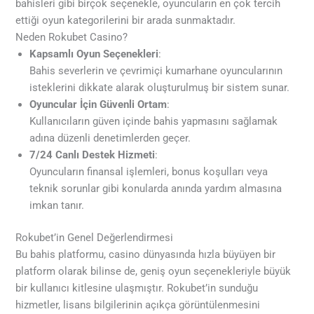
bahisleri gibi birçok seçenekle, oyuncuların en çok tercih
ettiği oyun kategorilerini bir arada sunmaktadır.
Neden Rokubet Casino?
Kapsamlı Oyun Seçenekleri
:
Bahis severlerin ve çevrimiçi kumarhane oyuncularının
isteklerini dikkate alarak oluşturulmuş bir sistem sunar.
Oyuncular İçin Güvenli Ortam
:
Kullanıcıların güven içinde bahis yapmasını sağlamak
adına düzenli denetimlerden geçer.
7/24 Canlı Destek Hizmeti
:
Oyuncuların finansal işlemleri, bonus koşulları veya
teknik sorunlar gibi konularda anında yardım almasına
imkan tanır.
Rokubet’in Genel Değerlendirmesi
Bu bahis platformu, casino dünyasında hızla büyüyen bir
platform olarak bilinse de, geniş oyun seçenekleriyle büyük
bir kullanıcı kitlesine ulaşmıştır. Rokubet’in sunduğu
hizmetler, lisans bilgilerinin açıkça görüntülenmesini