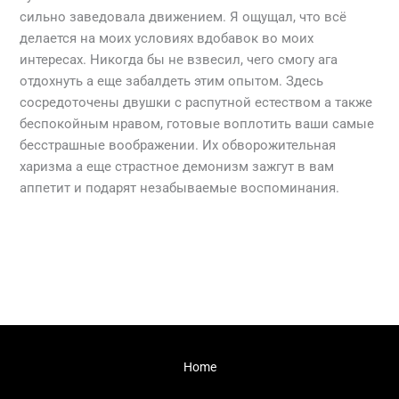
сильно заведовала движением. Я ощущал, что всё
делается на моих условиях вдобавок во моих
интересах. Никогда бы не взвесил, чего смогу ага
отдохнуть а еще забалдеть этим опытом. Здесь
сосредоточены двушки с распутной естеством а также
беспокойным нравом, готовые воплотить ваши самые
бесстрашные воображении. Их обворожительная
харизма а еще страстное демонизм зажгут в вам
аппетит и подарят незабываемые воспоминания.
←
Previous Post
Next Post
→
Home