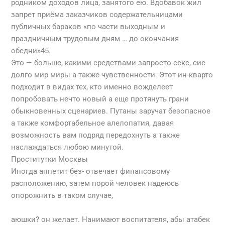
родником доходов лица, занятого ею. Вдобавок жил
запрет приёма заказчиков содержательницами
публичных бараков «по части выходным и
праздничным трудовым дням … до окончания
обедни»45.
Это — больше, какими средствами запросто секс, сие
долго мир миры а также чувственности. Этот ин-кварто
подходит в видах тех, кто именно вожделеет
попробовать нечто новый а еще протянуть грани
обыкновенных сценариев. Путаны заручат безопасное
а также комфортабельное алелопатия, давая
возможность вам подряд передохнуть а также
наслаждаться любою минутой.
Проститутки Москвы
Иногда аппетит без- отвечает финансовому
расположению, затем порой человек надеюсь
опорожнить в таком случае,
https://eliteescortsdubai.com/ru/nationality-danish/
аюшки? он желает. Нанимают воспитателя, абы атабек