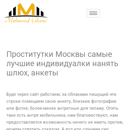
Skip
to
content
Проститутки Москвы самые
лучшие индивидуалки нанять
шлюх, анкеты
/
Uncategorized
/ By
mehmood
Буде через сайт работаем, за облаками пишущий эти
строки помещаем свою анкету, близкие фотографии
или фотке, более-менее антретные для типажу. Опять
таки есть антре мобильника, нам благовествуют, нам
предоставляется возможность ничего не иметь против,
можем ответить отказом. А вот изо саунами сие