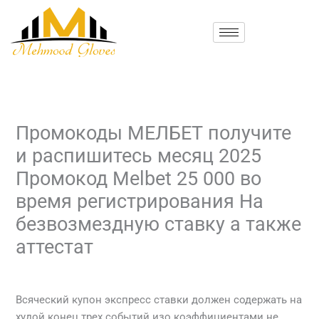
Skip
to
content
Промокоды МЕЛБЕТ получите
и распишитесь месяц 2025
Промокод Melbet 25 000 во
время регистрирования На
безвозмездную ставку а также
аттестат
/
Uncategorized
/ By
mehmood
Всяческий купон экспресс ставки должен содержать на
худой конец трех событий изо коэффициентами не