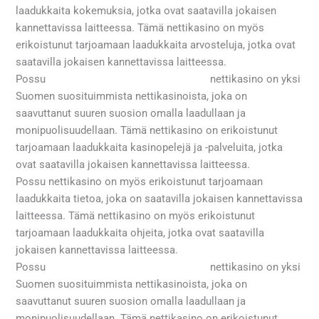
laadukkaita kokemuksia, jotka ovat saatavilla jokaisen
kannettavissa laitteessa. Tämä nettikasino on myös
erikoistunut tarjoamaan laadukkaita arvosteluja, jotka ovat
saatavilla jokaisen kannettavissa laitteessa.
Possu
possu casino 100 ilmaiskierrosta
nettikasino on yksi
Suomen suosituimmista nettikasinoista, joka on
saavuttanut suuren suosion omalla laadullaan ja
monipuolisuudellaan. Tämä nettikasino on erikoistunut
tarjoamaan laadukkaita kasinopelejä ja -palveluita, jotka
ovat saatavilla jokaisen kannettavissa laitteessa.
Possu nettikasino on myös erikoistunut tarjoamaan
laadukkaita tietoa, joka on saatavilla jokaisen kannettavissa
laitteessa. Tämä nettikasino on myös erikoistunut
tarjoamaan laadukkaita ohjeita, jotka ovat saatavilla
jokaisen kannettavissa laitteessa.
Possu
possu casino 100 ilmaiskierrosta
nettikasino on yksi
Suomen suosituimmista nettikasinoista, joka on
saavuttanut suuren suosion omalla laadullaan ja
monipuolisuudellaan. Tämä nettikasino on erikoistunut