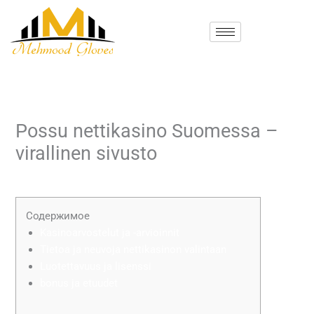
Skip
to
content
Possu nettikasino Suomessa –
virallinen sivusto
/
Uncategorized
/ By
mehmood
Содержимое
Kasinoarvostelut ja -arvioinnit
Tietoa ja neuvoja nettikasinon valintaan
Luotettavuus ja lisenssi
bonus ja etuudet