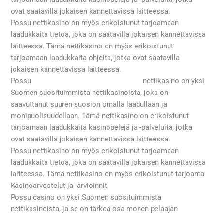
ovat saatavilla jokaisen kannettavissa laitteessa.
Possu nettikasino on myös erikoistunut tarjoamaan
laadukkaita tietoa, joka on saatavilla jokaisen kannettavissa
laitteessa. Tämä nettikasino on myös erikoistunut
tarjoamaan laadukkaita ohjeita, jotka ovat saatavilla
jokaisen kannettavissa laitteessa.
Possu
possu casino 100 ilmaiskierrosta
nettikasino on yksi
Suomen suosituimmista nettikasinoista, joka on
saavuttanut suuren suosion omalla laadullaan ja
monipuolisuudellaan. Tämä nettikasino on erikoistunut
tarjoamaan laadukkaita kasinopelejä ja -palveluita, jotka
ovat saatavilla jokaisen kannettavissa laitteessa.
Possu nettikasino on myös erikoistunut tarjoamaan
laadukkaita tietoa, joka on saatavilla jokaisen kannettavissa
laitteessa. Tämä nettikasino on myös erikoistunut tarjoama
Kasinoarvostelut ja -arvioinnit
Possu casino on yksi Suomen suosituimmista
nettikasinoista, ja se on tärkeä osa monen pelaajan