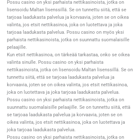
Possu casino on yksi parhaista nettikasinoista, jotka on
lisensoidu Maltan lisenssillä. Se on tunnettu siitä, että se
tarjoaa laadukasta palvelua ja korvaavia, joten se on oikea
valinta, jos etsit nettikasinoa, joka on luotettava ja joka
tarjoaa laadukasta palvelua. Possu casino on myös yksi
parhaista nettikasinoista, jotka on suunnattu suomalaisille
pelaajille.
Kun etsit nettikasinoa, on tärkeää tarkastaa, onko se oikea
valinta sinulle. Possu casino on yksi parhaista
nettikasinoista, jotka on lisensoidu Maltan lisenssillä. Se on
tunnettu siitä, että se tarjoaa laadukasta palvelua ja
korvaavia, joten se on oikea valinta, jos etsit nettikasinoa,
joka on luotettava ja joka tarjoaa laadukasta palvelua.
Possu casino on yksi parhaista nettikasinoista, jotka on
suunnattu suomalaisille pelaajille. Se on tunnettu siitä, että
se tarjoaa laadukasta palvelua ja korvaavia, joten se on
oikea valinta, jos etsit nettikasinoa, joka on luotettava ja
joka tarjoaa laadukasta palvelua.
Possu casino on yksi parhaista nettikasinoista, jotka on