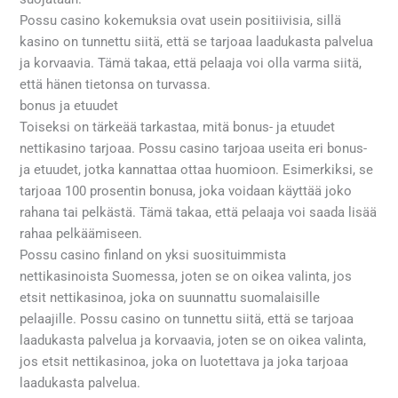
Possu casino kokemuksia ovat usein positiivisia, sillä
kasino on tunnettu siitä, että se tarjoaa laadukasta palvelua
ja korvaavia. Tämä takaa, että pelaaja voi olla varma siitä,
että hänen tietonsa on turvassa.
bonus ja etuudet
Toiseksi on tärkeää tarkastaa, mitä bonus- ja etuudet
nettikasino tarjoaa. Possu casino tarjoaa useita eri bonus-
ja etuudet, jotka kannattaa ottaa huomioon. Esimerkiksi, se
tarjoaa 100 prosentin bonusa, joka voidaan käyttää joko
rahana tai pelkästä. Tämä takaa, että pelaaja voi saada lisää
rahaa pelkäämiseen.
Possu casino finland on yksi suosituimmista
nettikasinoista Suomessa, joten se on oikea valinta, jos
etsit nettikasinoa, joka on suunnattu suomalaisille
pelaajille. Possu casino on tunnettu siitä, että se tarjoaa
laadukasta palvelua ja korvaavia, joten se on oikea valinta,
jos etsit nettikasinoa, joka on luotettava ja joka tarjoaa
laadukasta palvelua.