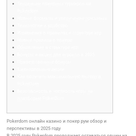
Тенденции покерных турниров на
Pokerdom
Новые форматы и увеличение призовых
Технологии и удобство
Изменения в правилах и структуре игр
Новые правила в покере
Обновления в структуре игр
Бонусы и акции для игроков в 2025
Приветственные бонусы
Еженедельные акции
Как получить максимальную выгоду в
PokerDom
Безопасность и честность игры на
платформе PokerDom
Pokerdom онлайн казино и покер рум обзор и
перспективы в 2025 году
В 2025 году Pokerdom продолжает оставаться одним из