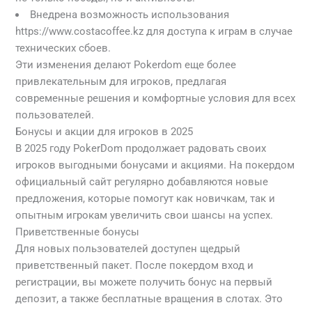
Внедрена возможность использования
https://www.costacoffee.kz для доступа к играм в случае
технических сбоев.
Эти изменения делают Pokerdom еще более
привлекательным для игроков, предлагая
современные решения и комфортные условия для всех
пользователей.
Бонусы и акции для игроков в 2025
В 2025 году PokerDom продолжает радовать своих
игроков выгодными бонусами и акциями. На покердом
официальный сайт регулярно добавляются новые
предложения, которые помогут как новичкам, так и
опытным игрокам увеличить свои шансы на успех.
Приветственные бонусы
Для новых пользователей доступен щедрый
приветственный пакет. После покердом вход и
регистрации, вы можете получить бонус на первый
депозит, а также бесплатные вращения в слотах. Это