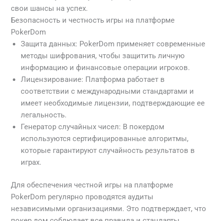
свои шансы на успех.
Безопасность и честность игры на платформе
PokerDom
Защита данных: PokerDom применяет современные
методы шифрования, чтобы защитить личную
информацию и финансовые операции игроков.
Лицензирование: Платформа работает в
соответствии с международными стандартами и
имеет необходимые лицензии, подтверждающие ее
легальность.
Генератор случайных чисел: В покердом
используются сертифицированные алгоритмы,
которые гарантируют случайность результатов в
играх.
Для обеспечения честной игры на платформе
PokerDom регулярно проводятся аудиты
независимыми организациями. Это подтверждает, что
покер дом соблюдает все правила и стандарты.