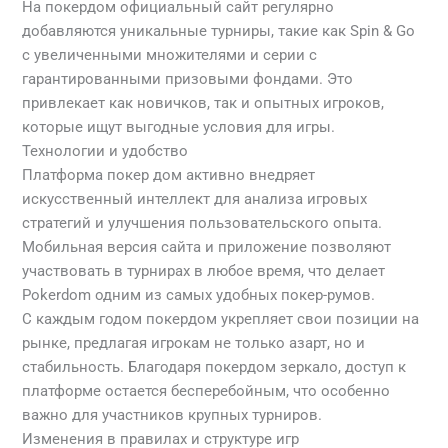
На покердом официальный сайт регулярно
добавляются уникальные турниры, такие как Spin & Go
с увеличенными множителями и серии с
гарантированными призовыми фондами. Это
привлекает как новичков, так и опытных игроков,
которые ищут выгодные условия для игры.
Технологии и удобство
Платформа покер дом активно внедряет
искусственный интеллект для анализа игровых
стратегий и улучшения пользовательского опыта.
Мобильная версия сайта и приложение позволяют
участвовать в турнирах в любое время, что делает
Pokerdom одним из самых удобных покер-румов.
С каждым годом покердом укрепляет свои позиции на
рынке, предлагая игрокам не только азарт, но и
стабильность. Благодаря покердом зеркало, доступ к
платформе остается бесперебойным, что особенно
важно для участников крупных турниров.
Изменения в правилах и структуре игр