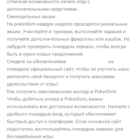
отличная возможность начать игру с
дополнительными средствами.
Еженедельные акции
На pokerdom каждую неделю проводятся уникальные
акции. Участвуйте в турнирах, выполняйте задания и
получайте дополнительные фрироллы или кэшбэк. Не
забудьте проверить покердом зеркало, чтобы всегда
быть в курсе новых предложений.
Следите за обновлениями
казино покердом
на
покердом официальный сайт, чтобы не упустить шанс
увеличить свой банкролл и получить максимум
удовольствия от игры!
Как получить максимальную выгоду в PokerDom
Чтобы добиться успеха в PokerDom, важно
использовать все доступные возможности. Начните с
удобного покердом вход, который обеспечивает
быстрый доступ к платформе. Если основной сайт
недоступен, воспользуйтесь покердом зеркало для
бесперебойной игры.