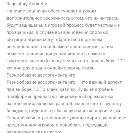
Regulatory Authority.
Наличие лицензии обеспечивает игрокам
дополнительное уверенность в том, что их интересы
будут защищены, а игровой процесс будет честным и
прозрачным. В случае возникновения спорных
ситуаций игроки могут обратиться к органам
регулирования с жалобами и претензиями. Таким
образом, наличие лицензии является важным
фактором, который следует учитывать при выборе ТОП
казино для игры в онлайн азартные игры.
Разнообразие ассортимента игр
Разнообразие ассортимента игр — это важный аспект
при выборе ТОП онлайн казино. Лучшие игровые
платформы предлагают широкий выбор азартных
развлечений, включая разнообразные слоты, рулетку,
блэкджек, видеопокер, баккару и многие другие игры.
Разнообразие игр позволяет удовлетворить различные
предпочтения игроков и подобрать подходящие
развлечения для каждого.