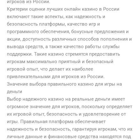
игроков из России.
Критерии оценки лучших онлайн казино в России
включают такие аспекты, как надежность и
безопасность платформы, качество игр и
программного обеспечения, бонусные предложения и
акции, доступность различных способов пополнения и
вывода средств, а также качество работы службы
поддержки. Такие казино стремятся предоставить
игрокам максимально приятный и безопасный
игровой опыт, что делает их наиболее
привлекательными для игроков из России.
Значение выбора правильного казино для игры на
деньги
Выбор надежного казино на реальные деньги имеет
огромное значение для игроков, поскольку определяет
их игровой опыт, безопасность и удовлетворение от
игры. Правильная платформа обеспечивает
надежность и безопасность, гарантируя игрокам, что их
личные данные и финансовые средства находятся под