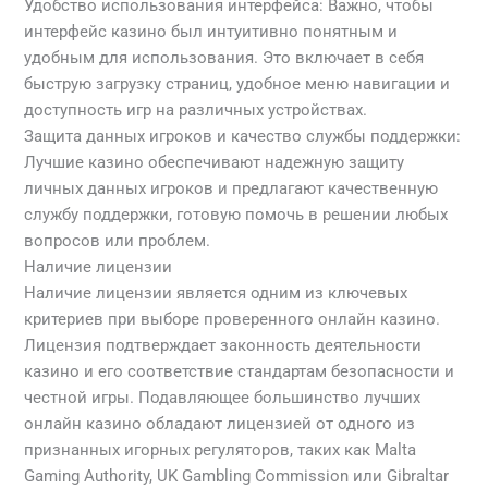
Удобство использования интерфейса: Важно, чтобы
интерфейс казино был интуитивно понятным и
удобным для использования. Это включает в себя
быструю загрузку страниц, удобное меню навигации и
доступность игр на различных устройствах.
Защита данных игроков и качество службы поддержки:
Лучшие казино обеспечивают надежную защиту
личных данных игроков и предлагают качественную
службу поддержки, готовую помочь в решении любых
вопросов или проблем.
Наличие лицензии
Наличие лицензии является одним из ключевых
критериев при выборе проверенного онлайн казино.
Лицензия подтверждает законность деятельности
казино и его соответствие стандартам безопасности и
честной игры. Подавляющее большинство лучших
онлайн казино обладают лицензией от одного из
признанных игорных регуляторов, таких как Malta
Gaming Authority, UK Gambling Commission или Gibraltar