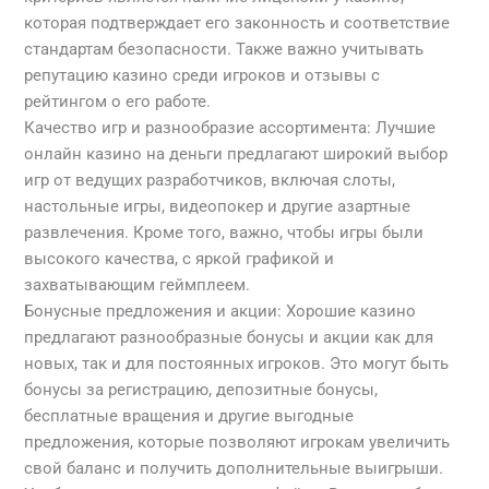
которая подтверждает его законность и соответствие
стандартам безопасности. Также важно учитывать
репутацию казино среди игроков и отзывы с
рейтингом о его работе.
Качество игр и разнообразие ассортимента: Лучшие
онлайн казино на деньги предлагают широкий выбор
игр от ведущих разработчиков, включая слоты,
настольные игры, видеопокер и другие азартные
развлечения. Кроме того, важно, чтобы игры были
высокого качества, с яркой графикой и
захватывающим геймплеем.
Бонусные предложения и акции: Хорошие казино
предлагают разнообразные бонусы и акции как для
новых, так и для постоянных игроков. Это могут быть
бонусы за регистрацию, депозитные бонусы,
бесплатные вращения и другие выгодные
предложения, которые позволяют игрокам увеличить
свой баланс и получить дополнительные выигрыши.