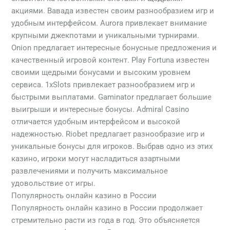
акциями. Вавада известен своим разнообразием игр и
удобным интерфейсом. Aurora привлекает внимание
крупными джекпотами и уникальными турнирами.
Onion предлагает интересные бонусные предложения и
качественный игровой контент. Play Fortuna известен
своими щедрыми бонусами и высоким уровнем
сервиса. 1xSlots привлекает разнообразием игр и
быстрыми выплатами. Gaminator предлагает большие
выигрыши и интересные бонусы. Admiral Casino
отличается удобным интерфейсом и высокой
надежностью. Riobet предлагает разнообразие игр и
уникальные бонусы для игроков. Выбрав одно из этих
казино, игроки могут насладиться азартными
развлечениями и получить максимальное
удовольствие от игры.
Популярность онлайн казино в России
Популярность онлайн казино в России продолжает
стремительно расти из года в год. Это объясняется