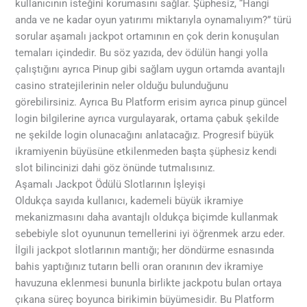
kullanıcının isteğini korumasını sağlar. Şüphesiz, “Hangi
anda ve ne kadar oyun yatırımı miktarıyla oynamalıyım?” türü
sorular aşamalı jackpot ortamının en çok derin konuşulan
temaları içindedir. Bu söz yazıda, dev ödülün hangi yolla
çalıştığını ayrıca Pinup gibi sağlam uygun ortamda avantajlı
casino stratejilerinin neler olduğu bulunduğunu
görebilirsiniz. Ayrıca Bu Platform erisim ayrıca pinup güncel
login bilgilerine ayrıca vurgulayarak, ortama çabuk şekilde
ne şekilde login olunacağını anlatacağız. Progresif büyük
ikramiyenin büyüsüne etkilenmeden başta şüphesiz kendi
slot bilincinizi dahi göz önünde tutmalısınız.
Aşamalı Jackpot Ödülü Slotlarının İşleyişi
Oldukça sayıda kullanıcı, kademeli büyük ikramiye
mekanizmasını daha avantajlı oldukça biçimde kullanmak
sebebiyle slot oyununun temellerini iyi öğrenmek arzu eder.
İlgili jackpot slotlarının mantığı; her döndürme esnasında
bahis yaptığınız tutarın belli oran oranının dev ikramiye
havuzuna eklenmesi bununla birlikte jackpotu bulan ortaya
çıkana süreç boyunca birikimin büyümesidir. Bu Platform