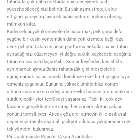
tutarlarla çok daha miktarda spin deneyerek talihi
yükseltebileceğinizi belirtir. Bu yaklaşım strateji, elde
ettiğiniz parayı toplayıp ek bahis yatırımı imkânı olanağı
mümkün kılar.
Kademeli büyük ikramiyelerde başarmak, pek çoğu defa
yegâne bir kesin yöntemden daha çok kısmete bağlı özel
denk geliştir. Lâkin ne çeşit platforma nekadar bahis tutarı
ayıracağınızı düzenleyen iyi doğru taktik, kaybedebileceğiniz
tutarı en aza aza düşürebilir. Kumar keyfinden kesinlikle
ayrılmamak ayrıca Bahis rahatsızlık gibi meselelerle
uğraşmamak adına, sürekli kendinize özel limit çizgisi tayin
etmeniz uygundur. Bununla, yüksek ümitlerinizi kontrol
altında sürdürürken özdeş anda zevkli bundan ötürü istikrarlı
sürdürülebilir slot tecrübesi yaşarsınız. Tabii ki, çok dev
kazanım gerçekleştirme isteği her dönem slotun çekici
yönünü temsil eder. Ancak göz ardı etmeyin ki, olasılıksal
değerlendirme ile aşamalı jackpot ödülünü yakalamanın net
tek yöntemi bulunmaz.
PinUp Sitesinde Popüler Çıkan Avantajlar