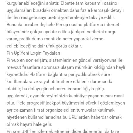
kurgulanabileceğini anlatır. Elbette tam kapsamlı casino
uygulamaları buradaki örnekten daha fazla karmaşık detaylı
ile ileri rastgele sayı üretici yöntemleriyle takviye edilir.
Bununla beraber de, hele Pin-up casino platformu internet
bünyesinde çokça update edilen jackpot verilerini sorgu
varsa, pratik demo mantıkla neler yaparak izleme
edilebileceğine dair ufak görüş aktarır.
Pin Up Yeni Login Faydaları
Pin-up en son erişim, sistemlerin en güncel versiyonuna ile
mevcut fırsatlara sorunsuz ulaşım mümkün kıldığından hayli
kıymetlidir. Platform bağlantısı periyodik olarak süre
kısıtlamalara ve veyahut limitlere etkilenir durumunda
olabilir; bu dolayı güncel adresler aracılığıyla giriş
uygulamak, oyun deneyiminizin kesintiye yaşanmasını mani
olur. Hele progresif jackpot büyümesini sürekli gözlemleyen
ayrıca zaman fırsat organize edilen turnuvalar katılmak
niyetlenen kullanıcılar adına bu URL’lerden haberdar olmak
olmak hayati hale gelir.
En son URL’leri izlemek etmenin diğer diğer artısı da taze