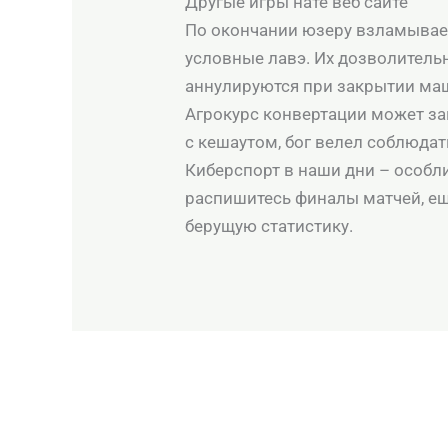
Другые игры нате веб сайте
По окончании юзеру взламывает
условные лавэ. Их дозволитель
аннулируются при закрытии ма
Агрокурс конвертации может за
с кешаутом, бог велел соблюдат
Киберспорт в наши дни – особл
распишитесь финалы матчей, еще
берущую статистику.
←
Previous Post