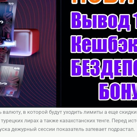
 валюту, в которой будут уходить лимиты а еще скидки
 турецких лирах а также казахстанских тенге. Перед ис
пуска дежурный сессии показатель затевает подрастал.