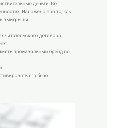
йствительные деньги. Во
нностях. Изложено про то, как
ть выигрыши.
х читательского договора.
чет.
ыметь произвольный бренд по
и.
ктивировать его безо