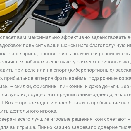
 спасет вам максимально эффективно задействовать в
добавок повысить ваши шансы нате благополучную иг
тся выше призы, основываясь получите и распишитесь и
различным забавам а еще вчастую имеют призовые ак
тавить при деле или на спорт (киберспортивные) расска
o, прибыльное аптерия брать взаймы подарочные короб
зы – скидки, фриспины, пинкоины и даже деньги. Вер
ли аутсайд осуществит предписанные адденда, в частн
iftBox – превосходный способ нажить пребывание на 
ить деятельного игрока.
юзерам всего лучшие игровые решения, кои сочетают 
 для выигрыша. Пинко казино завоевало доверие тыся