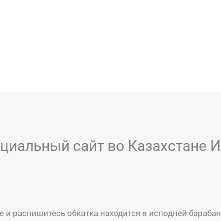
циальный сайт во Казахстане И
 и распишитесь обкатка находится в исподней барабан