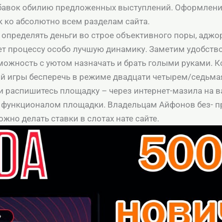
обавок обилию предложенных выступлений. Оформлени
 ко абсолютно всем разделам сайта.
 определять деньги во строе объективного поры, адж
т процессу особо лучшую динамику. Заметим удобств
можность с уютом назначать и брать голыми руками. К
й игры бесперечь в режиме двадцати четырем/седьмая
 и распишитесь площадку – через интернет-мазила на
 функционалом площадки. Владельцам Айфонов без- п
жно делать ставки в слотах нате сайте.