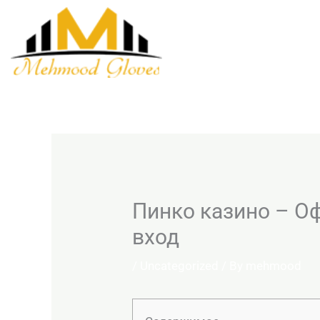
Skip
to
content
Пинко казино – Оф
вход
/
Uncategorized
/ By
mehmood