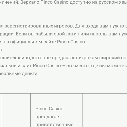
ичений. Зеркало Pinco Casino доступно на русском язы
для зарегистрированных игроков. Для входа вам нужно 
ации. Если вы забыли свой логин или пароль, вам нуж
 на официальном сайте Pinco Casino.
йт
онлайн-казино, которое предлагает игрокам широкий сп
альный сайт Pinco Casino – это место, где вы можете 
реальные деньги.
Pinco Casino
предлагает
приветственные