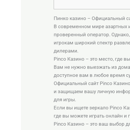
Пинко казино – Официальный сай
В современном мире азартных и
проверенный оператор. Однако,
игрокам широкий спектр развле
дилерами.
Pinco Казино – это место, где в
Вам не нужно выезжать из дома,
доступное вам в любое время су
Официальный сайт Pinco Казино
и защищаем вашу личную информ
для игры.
Если вы ищете зеркало Pinco К
где вы можете играть онлайн и 
Pinco Казино – это ваш выбор д