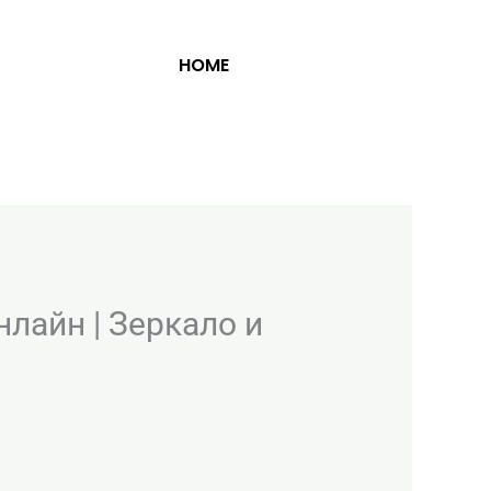
HOME
лайн | Зеркало и