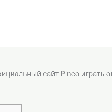
ициальный сайт Pinco играть он