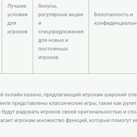
Лучшие
бонусы,
условия
регулярные акции
Безопасность и
для
и
конфиденциальн
игроков
спецпредложения
для новых и
постоянных
игроков.
й онлайн-казино, предлагающий игрокам широкий спе
енте представлены классические игры, такие как рулетк
 будут радовать игроков своей оригинальностью и сл
лагает игрокам множество функций, которые помогут 