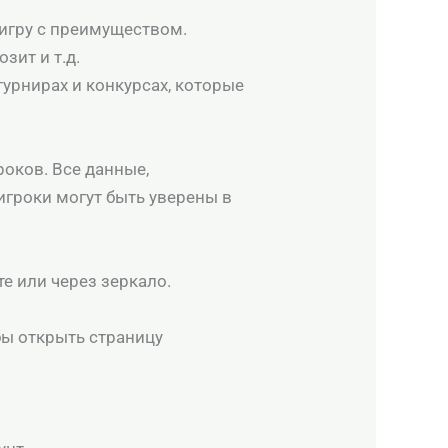
 игру с преимуществом.
зит и т.д.
урнирах и конкурсах, которые
оков. Все данные,
гроки могут быть уверены в
е или через зеркало.
бы открыть страницу