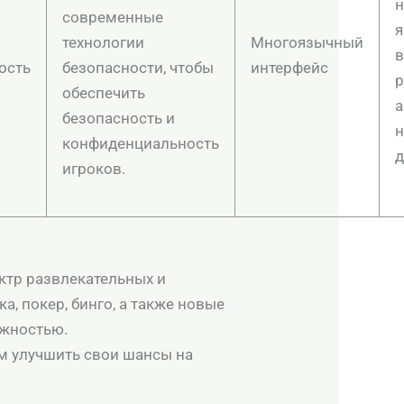
н
современные
я
технологии
Многоязычный
ость
безопасности, чтобы
интерфейс
р
обеспечить
а
безопасность и
н
конфиденциальность
д
игроков.
ктр развлекательных и
а, покер, бинго, а также новые
ожностью.
им улучшить свои шансы на