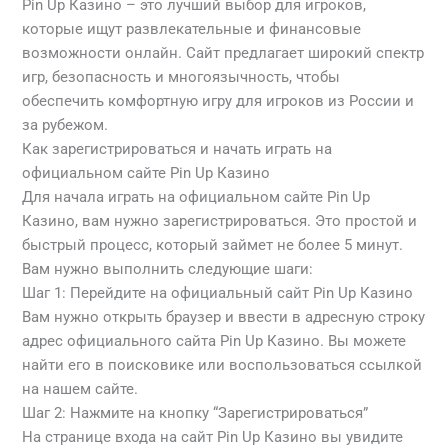
Pin Up Казино – это лучший выбор для игроков,
которые ищут развлекательные и финансовые
возможности онлайн. Сайт предлагает широкий спектр
игр, безопасность и многоязычность, чтобы
обеспечить комфортную игру для игроков из России и
за рубежом.
Как зарегистрироваться и начать играть на
официальном сайте Pin Up Казино
Для начала играть на официальном сайте Pin Up
Казино, вам нужно зарегистрироваться. Это простой и
быстрый процесс, который займет не более 5 минут.
Вам нужно выполнить следующие шаги:
Шаг 1: Перейдите на официальный сайт Pin Up Казино
Вам нужно открыть браузер и ввести в адресную строку
адрес официального сайта Pin Up Казино. Вы можете
найти его в поисковике или воспользоваться ссылкой
на нашем сайте.
Шаг 2: Нажмите на кнопку “Зарегистрироваться”
На странице входа на сайт Pin Up Казино вы увидите