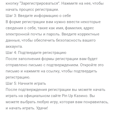
кнопку “Зарегистрироваться”. Нажмите на нее, чтобы
начать процесс регистрации.
Шаг 3: Введите информацию о себе
В форме регистрации вам нужно ввести некоторые
сведения о себе, такие как имя, фамилия, адрес
электронной почты и пароль. Введите корректные
данные, чтобы обеспечить безопасность вашего
аккаунта.
Шаг 4: Подтвердите регистрацию
После заполнения формы регистрации вам будет
отправлено письмо с подтверждением. Откройте это
письмо и нажмите на ссылку, чтобы подтвердить
регистрацию.
Шаг 5: Начните играть
После подтверждения регистрации вы можете начать
играть на официальном сайте Pin Up Казино. Вы
можете выбрать любую игру, которая вам понравилась,
и начать играть. Удачи!