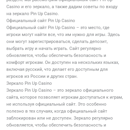
Casino и его зеркало, а также дадим советы по входу
на зеркало Pin Up Casino.
Официальный сайт Pin Up Casino
Официальный сайт Pin Up Casino – это место, где
игроки могут найти все, что им нужно для игры. Здесь
они могут зарегистрироваться, сделать депозит,
выбрать игру и начать играть. Сайт регулярно
обновляется, чтобы обеспечить безопасность и
комфорт игрокам. Он доступен на нескольких языках,
включая русский, что делает его доступным для
игроков из России и других стран.
Зеркало Pin Up Casino
Зеркало Pin Up Casino – это зеркало официального
сайта, которое позволяет игрокам доступаться к играм,
не используя официальный сайт. Это особенно
полезно в тех случаях, когда официальный сайт
заблокирован или не доступен. Зеркало регулярно
обновляется, чтобы обеспечить безопасность и