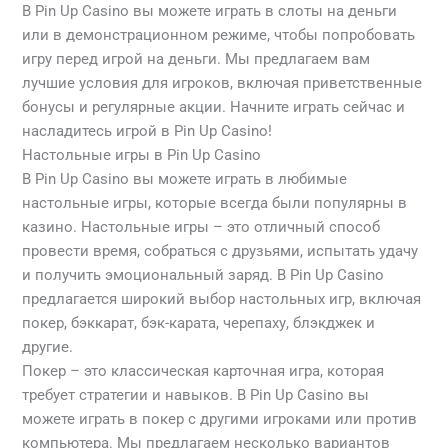
В Pin Up Casino вы можете играть в слоты на деньги
или в демонстрационном режиме, чтобы попробовать
игру перед игрой на деньги. Мы предлагаем вам
лучшие условия для игроков, включая приветственные
бонусы и регулярные акции. Начните играть сейчас и
насладитесь игрой в Pin Up Casino!
Настольные игры в Pin Up Casino
В Pin Up Casino вы можете играть в любимые
настольные игры, которые всегда были популярны в
казино. Настольные игры – это отличный способ
провести время, собраться с друзьями, испытать удачу
и получить эмоциональный заряд. В Pin Up Casino
предлагается широкий выбор настольных игр, включая
покер, бэккарат, бэк-карата, черепаху, блэкджек и
другие.
Покер – это классическая карточная игра, которая
требует стратегии и навыков. В Pin Up Casino вы
можете играть в покер с другими игроками или против
компьютера. Мы предлагаем несколько вариантов