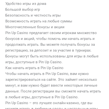
Удобство игры из дома
Большой выбор игр
Безопасность и честность игры
Возможность играть на любые суммы
Многочисленные бонусы и акции
Pin Up Casino предлагает своим игрокам множество
бонусов и акций, чтобы помочь им начать играть и
продолжать играть. Вы можете получать бонусы за
регистрацию, за депозит и за участие в турнирах.
Бонусы могут быть использованы для игры в любые
игры, доступные в Pin Up Casino.
Как начать играть в Pin Up Casino
Чтобы начать играть в Pin Up Casino, вам нужно
зарегистрироваться на сайте. Это займет несколько
минут, и вам нужно будет ввести некоторые личные
данные. После регистрации вы сможете начать играть
в любые игры, доступные в Pin Up Casino.
Pin Up Casino – это лучшее онлайн-казино, где вы
можете играть в любимые слоты и настольные игры,