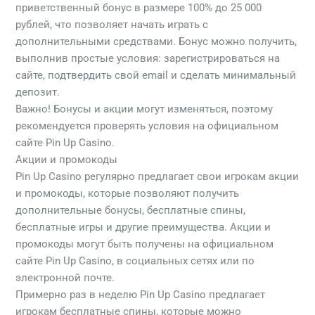
приветственный бонус в размере 100% до 25 000
рублей, что позволяет начать играть с
дополнительными средствами. Бонус можно получить,
выполнив простые условия: зарегистрироваться на
сайте, подтвердить свой email и сделать минимальный
депозит.
Важно! Бонусы и акции могут изменяться, поэтому
рекомендуется проверять условия на официальном
сайте Pin Up Casino.
Акции и промокоды
Pin Up Casino регулярно предлагает свои игрокам акции
и промокоды, которые позволяют получить
дополнительные бонусы, бесплатные спины,
бесплатные игры и другие преимущества. Акции и
промокоды могут быть получены на официальном
сайте Pin Up Casino, в социальных сетях или по
электронной почте.
Примерно раз в неделю Pin Up Casino предлагает
игрокам бесплатные спины, которые можно