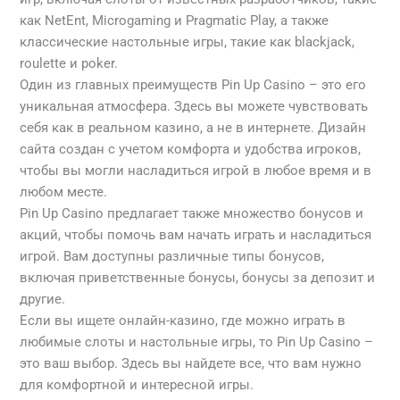
как NetEnt, Microgaming и Pragmatic Play, а также
классические настольные игры, такие как blackjack,
roulette и poker.
Один из главных преимуществ Pin Up Casino – это его
уникальная атмосфера. Здесь вы можете чувствовать
себя как в реальном казино, а не в интернете. Дизайн
сайта создан с учетом комфорта и удобства игроков,
чтобы вы могли насладиться игрой в любое время и в
любом месте.
Pin Up Casino предлагает также множество бонусов и
акций, чтобы помочь вам начать играть и насладиться
игрой. Вам доступны различные типы бонусов,
включая приветственные бонусы, бонусы за депозит и
другие.
Если вы ищете онлайн-казино, где можно играть в
любимые слоты и настольные игры, то Pin Up Casino –
это ваш выбор. Здесь вы найдете все, что вам нужно
для комфортной и интересной игры.