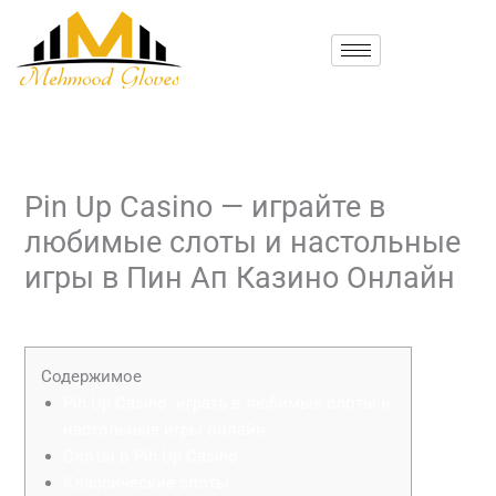
Skip
to
content
Pin Up Casino — играйте в
любимые слоты и настольные
игры в Пин Ап Казино Онлайн
/
Uncategorized
/ By
mehmood
Содержимое
Pin Up Casino: играть в любимые слоты и
настольные игры онлайн
Слоты в Pin Up Casino
Классические слоты