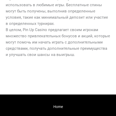
использовать в любимые игры. Бесплатные спины
могут быть получены, выполнив определенные
условия, такие как минимальный депозит или участие
в определенных турнирах.
В целом, Pin Up Casino предлагает своим игрокам
множество привлекательных бонусов и акций, которые
могут помочь им начать играть с дополнительными
средствами, получать дополнительные преимущества
и улучшать свои шансы на выигрыш.
←
Previous Post
Next Post
→
Home