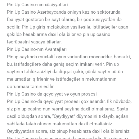
Pin Up Casino-nın xüsiyyətləri
Pin Up Casino Azərbaycanda onlayn kazino sektorunda
fəaliyyət göstərən bir sayt olaraq, bir çox xüsiyyətləri ilə
seçilir. Pin Up giriş melakukan vasitəsilə, istifadəçilər asan
şəkildə hesablarına daxil ola bilər və pin up casino
təcrübəsini yaşaya bilərlər.
Pin Up Casino-nın Avantajları
Pinup saytında müxtəlif oyun variantları mövcuddur, hansı ki,
bu, istifadəçilərə daha geniş seçim imkanı verir. Pin up
saytının təhlükəsizliyi də diqqət çəkir, çünki saytın bütün
məlumatları şifrlənir və istifadəçilərin məlumatlarının
qorunması təmin edilir.
Pin Up Casino-da qeydiyyat və oyun prosesi
Pin Up Casino-da qeydiyyat prosesi çox asandır. İlk növbədə,
siz pin up casino-nun rəsmi saytına daxil olmalısınız. Sayta
daxil olduqdan sonra, “Qeydiyyat” düyməsini tıklayıb, açılan
səhifədə tələb olunan məlumatları daxil etməlisiniz.
Qeydiyyatdan sonra, siz pinup hesabınıza daxil ola bilərsiniz.
Pin Up Casino-da oyun prosesi də çox sadədir. Siz pinap az