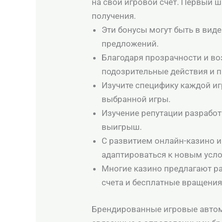
на свой игровой счет. Первый 
получения.
Эти бонусы могут быть в вид
предложений.
Благодаря прозрачности и в
подозрительные действия и 
Изучите специфику каждой иг
выбранной игры.
Изучение репутации разрабо
выигрыш.
С развитием онлайн-казино и
адаптироваться к новым усл
Многие казино предлагают ра
счета и бесплатные вращения
Брендированные игровые автома