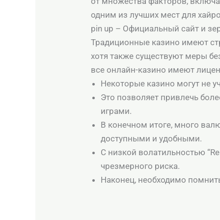
от множества факторов, включа
одним из лучших мест для хайр
pin up – Официальный сайт и зе
Традиционные казино имеют стр
хотя также существуют меры б
все онлайн-казино имеют лицен
Некоторые казино могут не у
Это позволяет привлечь боле
играми.
В конечном итоге, много вал
доступными и удобными.
С низкой волатильностью “Re
чрезмерного риска.
Наконец, необходимо помнить,