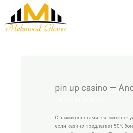
Skip
to
content
pin up casino — An
/
news
/ By
mehmood
С этими советами вы сможете у
если казино предлагает 50% бон