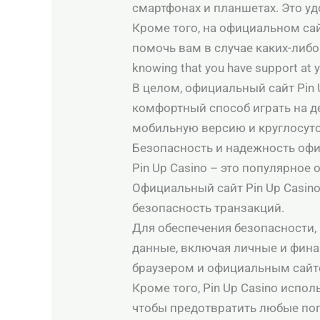
смартфонах и планшетах. Это уд
Кроме того, на официальном сай
помочь вам в случае каких-либо
knowing that you have support at y
В целом, официальный сайт Pin 
комфортный способ играть на де
мобильную версию и круглосут
Безопасность и надежность офиц
Pin Up Casino – это популярное
Официальный сайт Pin Up Casin
безопасность транзакций.
Для обеспечения безопасности,
данные, включая личные и фин
браузером и официальным сайтом
Кроме того, Pin Up Casino исполь
чтобы предотвратить любые по