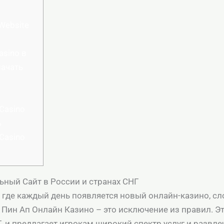
 Website
asino в
начать
Casino
ь
Casino
ный Сайт в России и странах СНГ
 где каждый день появляется новый онлайн-казино, с
 Пин Ап Онлайн Казино – это исключение из правил. Э
Г, и предлагает игрокам широкий спектр услуг и развле