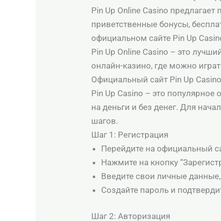
Pin Up Online Casino предлагае
приветственные бонусы, бесплат
официальном сайте Pin Up Casin
Pin Up Online Casino – это луч
онлайн-казино, где можно играт
Официальный сайт Pin Up Casino
Pin Up Casino – это популярное
на деньги и без денег. Для нач
шагов.
Шаг 1: Регистрация
Перейдите на официальный сай
Нажмите на кнопку “Зарегист
Введите свои личные данные,
Создайте пароль и подтвердит
Шаг 2: Авторизация