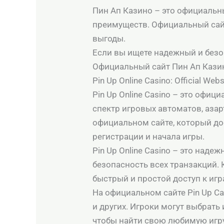
Пин Ап Казино – это официальны
преимуществ. Официальный сайт
выгоды.
Если вы ищете надежный и безоп
Официальный сайт Пин Ап Казин
Pin Up Online Casino: Official Webs
Pin Up Online Casino – это офи
спектр игровых автоматов, азар
официальном сайте, который дос
регистрации и начала игры.
Pin Up Online Casino – это над
безопасность всех транзакций.
быстрый и простой доступ к игр
На официальном сайте Pin Up Ca
и других. Игроки могут выбрать
чтобы найти свою любимую игр