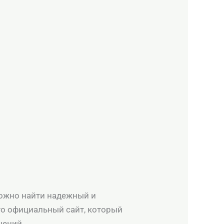
ложно найти надежный и
то официальный сайт, который
чений.