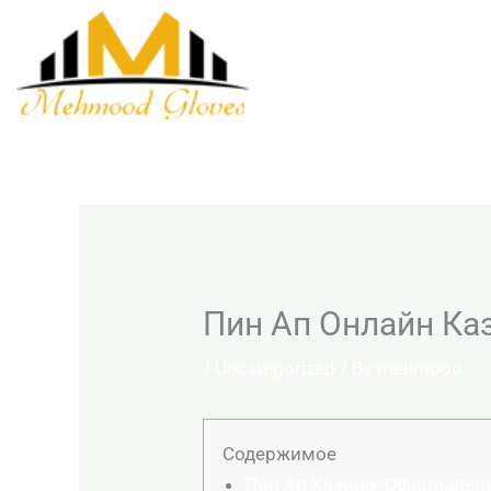
Skip
to
content
Пин Ап Онлайн Ка
/
Uncategorized
/ By
mehmood
Содержимое
Пин Ап Казино: Официальн