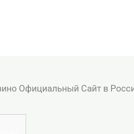
зино Официальный Сайт в Росси
ый Сайт