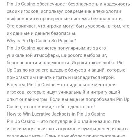
Pin Up Casino обеспечивает безопасность и надежность
своих игроков, используя современные технологии
шифрования и проверенные системы безопасности.
Это означает, что игроки могут быть уверены в том, что
их данные и деньги безопасны.
Why is Pin Up Casino So Popular?
Pin Up Casino является популярным из-за его
уникальной атмосферы, широкого выбора иг,
безопасности и надежности. Игроки также любят Pin
Up Casino из-за его щедрых бонусов и акций, которые
помогают им начать играть и насладиться игрой.
В целом, Pin Up Casino – это идеальное место для
игроков, которые ищут уникальный и интригующий
опыт онлайн-игры. Если вы еще не попробовали Pin Up
Casino, то это время, чтобы сделать это!
How to Win Lucrative Jackpots in Pin Up Casino
Pin Up Casino – это популярный онлайн-казино, где
игроки могут выиграть огромные суммы денег, играя в
различные игры. Один из наиболее привлекательных