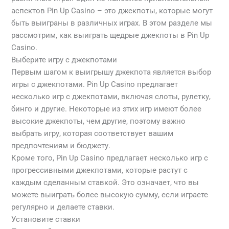
аспектов Pin Up Casino – это джекпоты, которые могут
быть выиграны в различных играх. В этом разделе мы
рассмотрим, как выиграть щедрые джекпоты в Pin Up
Casino.
Выберите игру с джекпотами
Первым шагом к выигрышу джекпота является выбор
игры с джекпотами. Pin Up Casino предлагает
несколько игр с джекпотами, включая слоты, рулетку,
бинго и другие. Некоторые из этих игр имеют более
высокие джекпоты, чем другие, поэтому важно
выбрать игру, которая соответствует вашим
предпочтениям и бюджету.
Кроме того, Pin Up Casino предлагает несколько игр с
прогрессивными джекпотами, которые растут с
каждым сделанным ставкой. Это означает, что вы
можете выиграть более высокую сумму, если играете
регулярно и делаете ставки.
Установите ставки