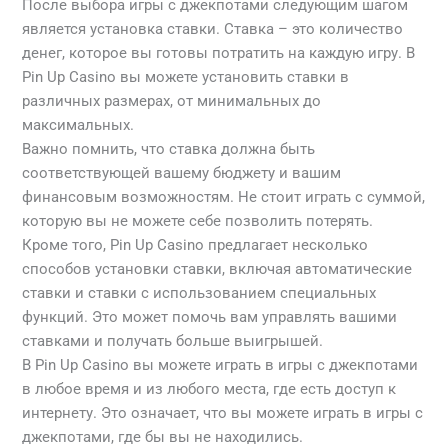
После выбора игры с джекпотами следующим шагом
является установка ставки. Ставка – это количество
денег, которое вы готовы потратить на каждую игру. В
Pin Up Casino вы можете установить ставки в
различных размерах, от минимальных до
максимальных.
Важно помнить, что ставка должна быть
соответствующей вашему бюджету и вашим
финансовым возможностям. Не стоит играть с суммой,
которую вы не можете себе позволить потерять.
Кроме того, Pin Up Casino предлагает несколько
способов установки ставки, включая автоматические
ставки и ставки с использованием специальных
функций. Это может помочь вам управлять вашими
ставками и получать больше выигрышей.
В Pin Up Casino вы можете играть в игры с джекпотами
в любое время и из любого места, где есть доступ к
интернету. Это означает, что вы можете играть в игры с
джекпотами, где бы вы не находились.