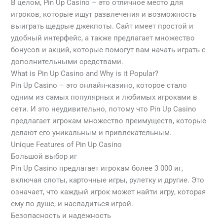
В целом, Pin Up Casino – это отличное место для
игроков, которые ищут развлечения и возможность
выиграть щедрые джекпоты. Сайт имеет простой и
удобный интерфейс, а также предлагает множество
бонусов и акций, которые помогут вам начать играть с
дополнительными средствами.
What is Pin Up Casino and Why is it Popular?
Pin Up Casino – это онлайн-казино, которое стало
одним из самых популярных и любимых игроками в
сети. И это неудивительно, потому что Pin Up Casino
предлагает игрокам множество преимуществ, которые
делают его уникальным и привлекательным.
Unique Features of Pin Up Casino
Большой выбор иг
Pin Up Casino предлагает игрокам более 3 000 иг,
включая слоты, карточные игры, рулетку и другие. Это
означает, что каждый игрок может найти игру, которая
ему по душе, и насладиться игрой.
Безопасность и надежность