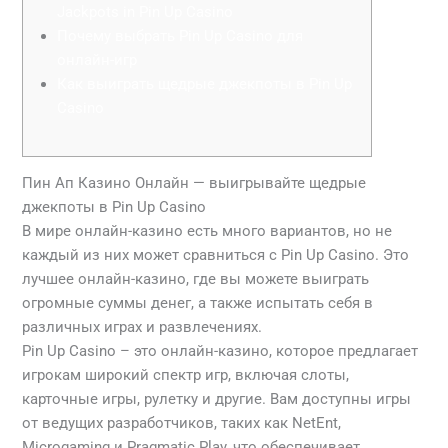
Jackpots in Pin Up Casino
Почему выбрать Pin Up Casino для
онлайн-игр
Как выиграть щедрые джекпоты в Pin Up
Casino
Пин Ап Казино Онлайн — выигрывайте щедрые
джекпоты в Pin Up Casino
В мире онлайн-казино есть много вариантов, но не
каждый из них может сравниться с Pin Up Casino. Это
лучшее онлайн-казино, где вы можете выиграть
огромные суммы денег, а также испытать себя в
различных играх и развлечениях.
Pin Up Casino – это онлайн-казино, которое предлагает
игрокам широкий спектр игр, включая слоты,
карточные игры, рулетку и другие. Вам доступны игры
от ведущих разработчиков, таких как NetEnt,
Microgaming и Pragmatic Play, что обеспечивает