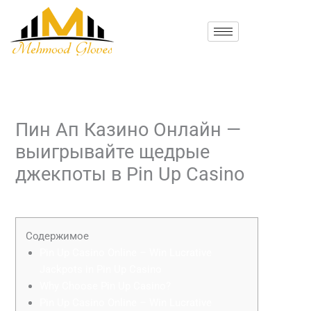
Skip
to
content
Пин Ап Казино Онлайн —
выигрывайте щедрые
джекпоты в Pin Up Casino
/
Uncategorized
/ By
mehmood
Содержимое
Pin Up Casino Online – Win Lucrative
Jackpots in Pin Up Casino
Why Choose Pin Up Casino?
Pin Up Casino Online – Win Lucrative