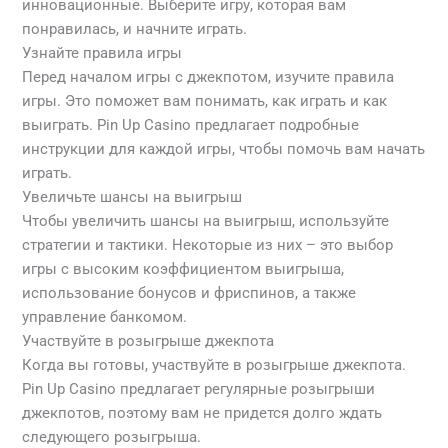
инновационные. Выберите игру, которая вам
понравилась, и начните играть.
Узнайте правила игры
Перед началом игры с джекпотом, изучите правила
игры. Это поможет вам понимать, как играть и как
выиграть. Pin Up Casino предлагает подробные
инструкции для каждой игры, чтобы помочь вам начать
играть.
Увеличьте шансы на выигрыш
Чтобы увеличить шансы на выигрыш, используйте
стратегии и тактики. Некоторые из них – это выбор
игры с высоким коэффициентом выигрыша,
использование бонусов и фриспинов, а также
управление банкомом.
Участвуйте в розыгрыше джекпота
Когда вы готовы, участвуйте в розыгрыше джекпота.
Pin Up Casino предлагает регулярные розыгрыши
джекпотов, поэтому вам не придется долго ждать
следующего розыгрыша.