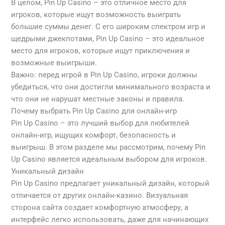
В целом, Pin Up Casino – это отличное место для
игроков, которые ищут возможность выиграть
большие суммы денег. С его широким спектром игр и
щедрыми джекпотами, Pin Up Casino – это идеальное
место для игроков, которые ищут приключения и
возможные выигрыши.
Важно: перед игрой в Pin Up Casino, игроки должны
убедиться, что они достигли минимального возраста и
что они не нарушат местные законы и правила.
Почему выбрать Pin Up Casino для онлайн-игр
Pin Up Casino – это лучший выбор для любителей
онлайн-игр, ищущих комфорт, безопасность и
выигрыш. В этом разделе мы рассмотрим, почему Pin
Up Casino является идеальным выбором для игроков.
Уникальный дизайн
Pin Up Casino предлагает уникальный дизайн, который
отличается от других онлайн-казино. Визуальная
сторона сайта создает комфортную атмосферу, а
интерфейс легко использовать, даже для начинающих