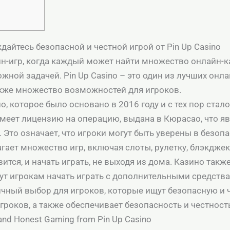
айтесь безопасной и честной игрой от Pin Up Casino
йн-игр, когда каждый может найти множество онлайн-к
ной задачей. Pin Up Casino – это один из лучших онл
также множество возможностей для игроков.
но, которое было основано в 2016 году и с тех пор ст
имеет лицензию на операцию, выдана в Кюрасао, что я
 Это означает, что игроки могут быть уверены в безоп
агает множество игр, включая слоты, рулетку, блэкджек
вится, и начать играть, не выходя из дома. Казино так
гут игрокам начать играть с дополнительными средств
тличный выбор для игроков, которые ищут безопасную и 
роков, а также обеспечивает безопасность и честност
e and Honest Gaming from Pin Up Casino