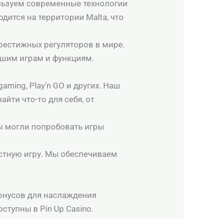
льзуем современные технологии
ится на территории Malta, что
престижных регуляторов в мире.
учшим играм и функциям.
gaming, Play’n GO и других. Наш
айти что-то для себя, от
ы могли попробовать игры
честную игру. Мы обеспечиваем
бонусов для наслаждения
ступны в Pin Up Casino.