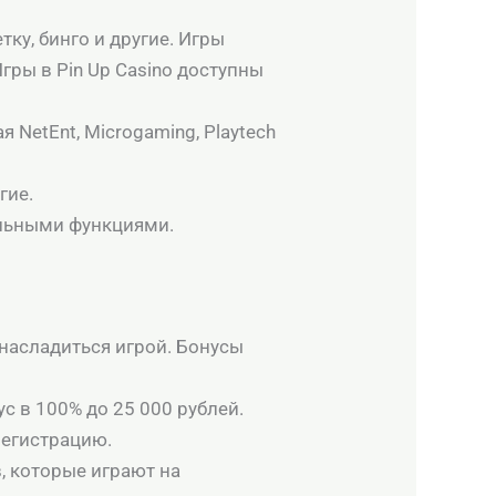
тку, бинго и другие. Игры
Игры в Pin Up Casino доступны
 NetEnt, Microgaming, Playtech
гие.
тельными функциями.
 насладиться игрой. Бонусы
с в 100% до 25 000 рублей.
регистрацию.
, которые играют на