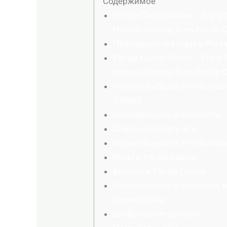
Содержимое
Pin Up Casino Online – Enjoy 
Honest Gaming from Pin Up 
Преимущества игры в Pin U
Pin Up Casino Online – Enjoy 
Honest Gaming from Pin Up 
Почему выбрать Pin Up Cas
Online?
Безопасность и честность
Широкий спектр игр
Игры и бонусы в Pin Up Casi
Игры в Pin Up Casino
Бонусы в Pin Up Casino
Безопасность и честность в
Casino Online
Шифрование данных