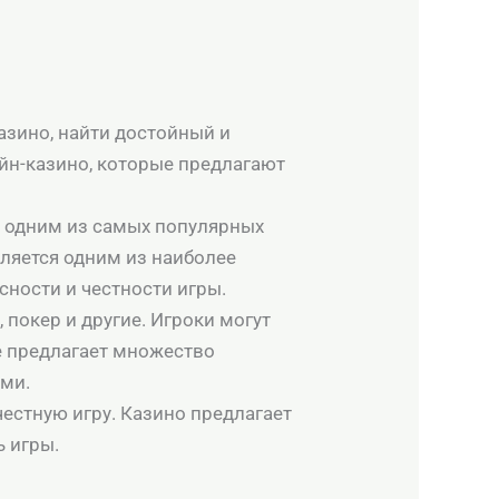
азино, найти достойный и
айн-казино, которые предлагают
ало одним из самых популярных
вляется одним из наиболее
асности и честности игры.
, покер и другие. Игроки могут
же предлагает множество
ами.
честную игру. Казино предлагает
ь игры.