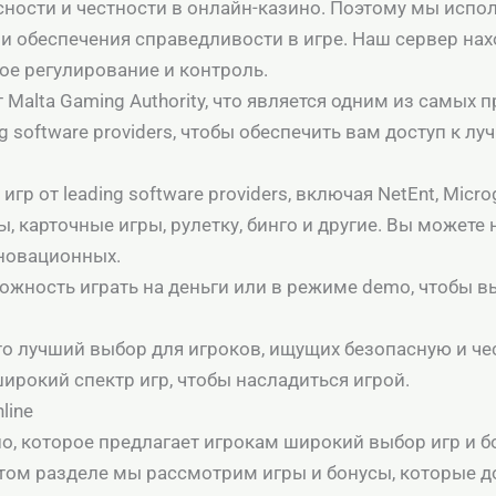
ности и честности в онлайн-казино. Поэтому мы испо
 обеспечения справедливости в игре. Наш сервер наход
е регулирование и контроль.
Malta Gaming Authority, что является одним из самых 
g software providers, чтобы обеспечить вам доступ к л
р от leading software providers, включая NetEnt, Micro
, карточные игры, рулетку, бинго и другие. Вы можете н
нновационных.
жность играть на деньги или в режиме demo, чтобы в
– это лучший выбор для игроков, ищущих безопасную и 
широкий спектр игр, чтобы насладиться игрой.
line
ино, которое предлагает игрокам широкий выбор игр и 
этом разделе мы рассмотрим игры и бонусы, которые до