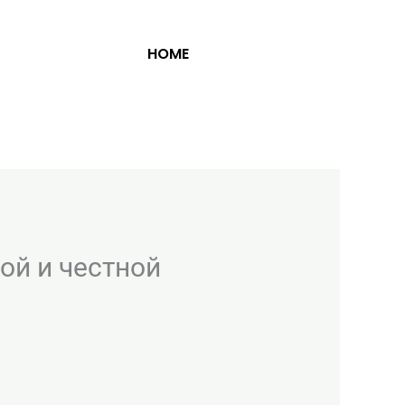
HOME
ой и честной