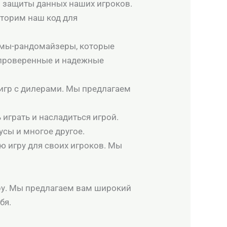
и защиты данных наших игроков.
иторим наш код для
ммы-рандомайзеры, которые
 проверенные и надежные
 игр с дилерами. Мы предлагаем
играть и насладиться игрой.
сы и многое другое.
ую игру для своих игроков. Мы
гру. Мы предлагаем вам широкий
бя.