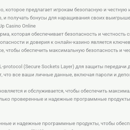
ино, которое предлагает игрокам безопасную и честную 
гр, и получать бонусы для наращивания своих выигрыше
Up Casino Online
форма, которая обеспечивает безопасность и честность 
опасности и доверия к онлайн-казино является ключ
се, чтобы обеспечить максимальную безопасность и че
protocol (Secure Sockets Layer) для защиты передач
т, что все ваши личные данные, включая пароли и деп
новляется и обслуживается, чтобы обеспечить максим
олько проверенные и надежные программные продукты,
нные и надежные программные продукты, чтобы обеспе