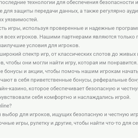
последние технологии для обеспечения безопасности 
для защиты передачи данных, а также регулярно ауд
х уязвимостей.
сть игры, используя проверенные и надежные програ
я всех игроков. Нашими партнерами являются только
наилучшие условия для игроков.
широкий спектр игр, от классических слотов до живых
, чтобы они могли найти игру, которая им понравится.
 бонусы и акции, чтобы помочь нашим игрокам начать 
ют в себя приветственные бонусы, реферальные бону
нлайн-казино, которое обеспечивает безопасную и честн
 чувствовали себя комфортно и наслаждались игрой.
line?
ший выбор для игроков, ищущих безопасную и честную и
очные игры, рулетку и другие, чтобы найти что-то для се