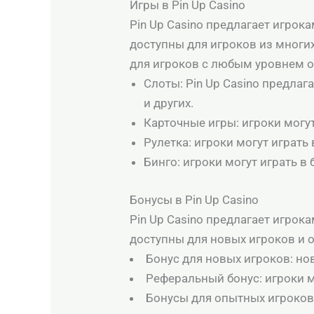
Игры в Pin Up Casino
Pin Up Casino предлагает игрока
доступны для игроков из многих
для игроков с любым уровнем о
Слоты: Pin Up Casino предлаг
и других.
Карточные игры: игроки могут и
Рулетка: игроки могут играть
Бинго: игроки могут играть в
Бонусы в Pin Up Casino
Pin Up Casino предлагает игрок
доступны для новых игроков и 
Бонус для новых игроков: нов
Реферальный бонус: игроки м
Бонусы для опытных игроков: