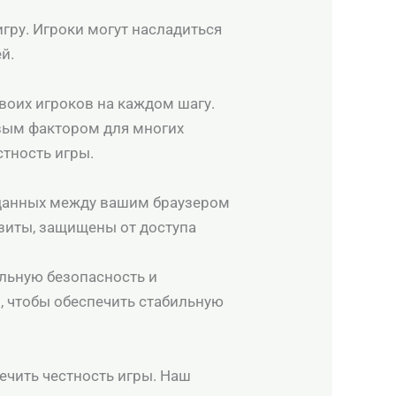
игру. Игроки могут насладиться
й.
своих игроков на каждом шагу.
евым фактором для многих
стность игры.
и данных между вашим браузером
озиты, защищены от доступа
альную безопасность и
 чтобы обеспечить стабильную
чить честность игры. Наш