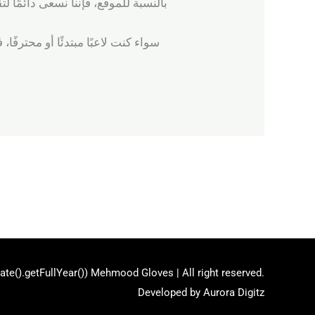
بالنسبة للموقع، فإننا نسعى دائمًا
سواء كنت لاعبًا مبتدئًا أو محتر
Next Post
→
e().getFullYear()) Mehmood Gloves | All right reserved.
Developed by
Aurora Digitz