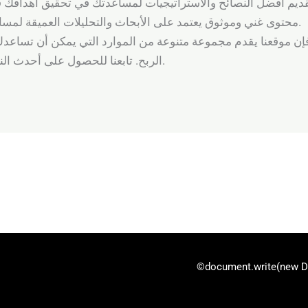
 لتقديم أفضل النصائح والاستراتيجيات لمساعدتك في تحقيق أهدافك ف
محتوى غني وموثوق يعتمد على الأبحاث والتحليلات العميقة لمساعدتك في اختيار الاستراتيجيات الأفضل.
فًا، فإن موقعنا يقدم مجموعة متنوعة من الموارد التي يمكن أن تس
الربح. تابعنا للحصول على أحدث النصائح والتوجيهات في عالم الكازينوهات.
©document.write(new Dat