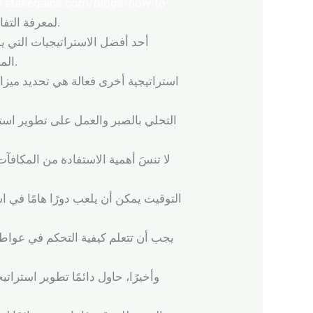
w.stakegains.com/blogs/how-to-
لمعرفة التفاصيل الدقيقة حول كيفية اختيار أفضل الكازينوهات على الإنترنت.
أحد أفضل الاستراتيجيات التي يم
الممكنة، زادت فرصك في تحقيق الربح. اللعب بدون فهم كامل للقواعد يمكن أن يؤدي إلى خسائر غير متوقعة.
استراتيجية أخرى فعالة هي تحديد ميزاني
التحلي بالصبر والعمل على تطوير است
لا تنسَ أهمية الاستفادة من المكافآ
التوقيت يمكن أن يلعب دورًا هامًا في 
يجب أن تتعلم كيفية التحكم في عواطف
وأخيرًا، حاول دائمًا تطوير استر