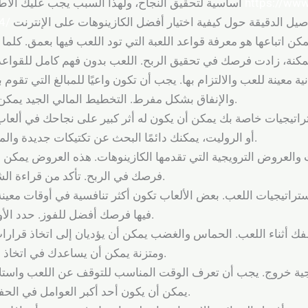
https://ww
أساسية لتحقيق النجاح، ولهذا السبب يجب عليك الاطلاع على هذا المقال الذي سيوجهك إلى
4/
كن اتباعها هو معرفة قواعد اللعبة التي تود اللعب فيها بعمق. كلما
ة معينة للعب والالتزام بها. يجب أن تكون واعيًا للمبالغ التي تقوم
والإنفاق بشكل مفرط. التخطيط المالي الجيد يمكن أن يضمن لك تجربة لعب أكثر استدامة.
راتيجيات خاصة بك يمكن أن يكون له أثر كبير على نجاحك في ألعاب
أو الروليت، يمكنك دائمًا البحث عن تكتيكات جديدة والمحاولة في تحسين مهاراتك بشكل دوري.
ت والعروض الترويجية التي تقدمها الكازينوهات. هذه العروض يمكن 
فرصك في الربح. تأكد من قراءة الشروط والأحكام للاستفادة القصوى منها.
استراتيجيات اللعب. بعض الألعاب تكون أكثر تنافسية في أوقات معين
فيها فرصك أفضل للفوز. حدد الأوقات المناسبة لك وفقًا لتجربتك الخاصة.
ك أثناء اللعب. الحماس والغضب يمكن أن يؤديان إلى اتخاذ قرارا
ومتزنة يمكن أن يساعدك في اتخاذ قرارات أفضل وزيادة فرصك في النجاح.
اتيجية خروج. يجب أن تعرف الوقت المناسب للتوقف عن اللعب واستل
يمكن أن يكون أحد أكبر العوامل في الحفاظ على مكاسبك في عالم الكازينوهات.