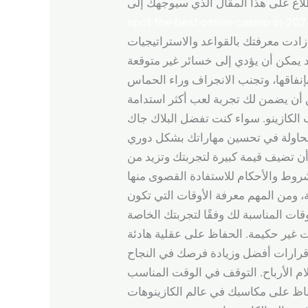
spot-the-best-online-casino-in-202
 زادت معرفتك بالقواعد والاستراتيجيات
 بإنفاقها، وتجنب الانجراف وراء الحماس
 الكازينو. سواء كنت تفضل البلاك جاك
أن تضيف قيمة كبيرة لتجربتك وتزيد من
ة، ومن المهم معرفة الأوقات التي تكون
ت غير حكيمة. الحفاظ على عقلية هادئة
ام الأرباح. التوقف في الوقت المناسب