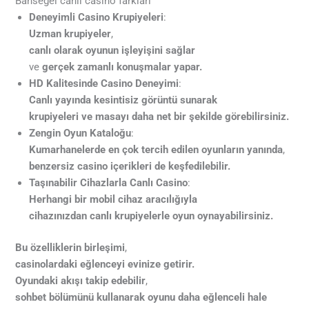
Bahsegel canlı casino farkları
Deneyimli Casino Krupiyeleri
:
Uzman krupiyeler
,
canlı olarak oyunun işleyişini sağlar
ve
gerçek zamanlı konuşmalar yapar.
HD Kalitesinde Casino Deneyimi
:
Canlı yayında kesintisiz görüntü sunarak
krupiyeleri ve masayı daha net bir şekilde görebilirsiniz.
Zengin Oyun Kataloğu
:
Kumarhanelerde en çok tercih edilen oyunların yanında
,
benzersiz casino içerikleri de keşfedilebilir.
Taşınabilir Cihazlarla Canlı Casino
:
Herhangi bir mobil cihaz aracılığıyla
cihazınızdan canlı krupiyelerle oyun oynayabilirsiniz.
Bu özelliklerin birleşimi
,
casinolardaki eğlenceyi evinize getirir.
Oyundaki akışı takip edebilir
,
sohbet bölümünü kullanarak oyunu daha eğlenceli hale