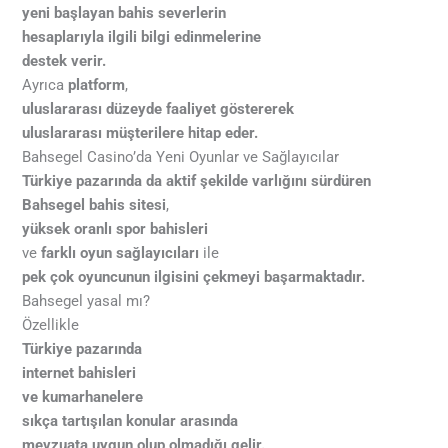
yeni başlayan bahis severlerin
hesaplarıyla ilgili bilgi edinmelerine
destek verir.
Ayrıca
platform
,
uluslararası düzeyde faaliyet göstererek
uluslararası müşterilere hitap eder.
Bahsegel Casino’da Yeni Oyunlar ve Sağlayıcılar
Türkiye pazarında da aktif şekilde varlığını sürdüren
Bahsegel bahis sitesi
,
yüksek oranlı spor bahisleri
ve
farklı oyun sağlayıcıları
ile
pek çok oyuncunun ilgisini çekmeyi başarmaktadır.
Bahsegel yasal mı?
Özellikle
Türkiye pazarında
internet bahisleri
ve kumarhanelere
sıkça tartışılan konular arasında
mevzuata uygun olup olmadığı gelir.