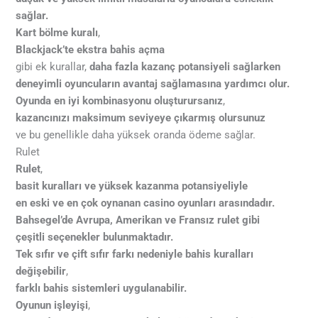
sağlar.
Kart bölme kuralı
,
Blackjack’te ekstra bahis açma
gibi ek kurallar,
daha fazla kazanç potansiyeli sağlarken
deneyimli oyuncuların avantaj sağlamasına yardımcı olur.
Oyunda en iyi kombinasyonu oluşturursanız
,
kazancınızı maksimum seviyeye çıkarmış olursunuz
ve bu genellikle daha yüksek oranda ödeme sağlar.
Rulet
Rulet
,
basit kuralları ve yüksek kazanma potansiyeliyle
en eski ve en çok oynanan casino oyunları arasındadır.
Bahsegel’de Avrupa, Amerikan ve Fransız rulet gibi
çeşitli seçenekler bulunmaktadır.
Tek sıfır ve çift sıfır farkı nedeniyle bahis kuralları
değişebilir
,
farklı bahis sistemleri uygulanabilir.
Oyunun işleyişi
,