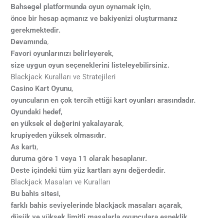
Bahsegel platformunda oyun oynamak için
,
önce bir hesap açmanız ve bakiyenizi oluşturmanız
gerekmektedir.
Devamında
,
Favori oyunlarınızı belirleyerek
,
size uygun oyun seçeneklerini listeleyebilirsiniz.
Blackjack Kuralları ve Stratejileri
Casino Kart Oyunu
,
oyuncuların en çok tercih ettiği kart oyunları arasındadır.
Oyundaki hedef
,
en yüksek el değerini yakalayarak
,
krupiyeden yüksek olmasıdır.
As kartı
,
duruma göre 1 veya 11 olarak hesaplanır.
Deste içindeki tüm yüz kartları aynı değerdedir.
Blackjack Masaları ve Kuralları
Bu bahis sitesi
,
farklı bahis seviyelerinde blackjack masaları açarak
,
düşük ve yüksek limitli masalarla oyunculara esneklik