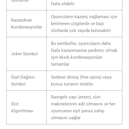
Silindirler
fazla olabilir
Oyuncuların kazanç sağlaması için
Kazandıran
belirlenen çizgilerdir ve bazı
Kombinasyonlar
slotlarda çok sayıda bulunabilir
Bu semboller, oyuncuların daha
fazla kazanmasına yardımcı olmak
Joker Sembol
için eksik kombinasyonları
tamamlar
Özel Dağıtıcı
Serbest dönüş (free spins) veya
Sembol
bonus turlarını tetikler
Rastgele sayı üreteci, slot
Slot
makinelerinin adil olmasını ve her
Algoritması
oyuncunun eşit şansa sahip
olmasını sağlar