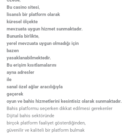
Bu casino sitesi
,
lisanslı bir platform olarak
küresel ölçekte
mevzuata uygun hizmet sunmaktadır.
Bununla birlikte
,
yerel mevzuata uygun olmadığı için
bazen
yasaklanabilmektedir.
Bu erişim kısıtlamalarını
ayna adresler
ile
sanal özel ağlar aracılığıyla
geçerek
oyun ve bahis hizmetlerini kesintisiz olarak sunmaktadır.
Bahis platformu seçerken dikkat edilmesi gerekenler
Dijital bahis sektöründe
birçok platform faaliyet gösterdiğinden,
güvenilir ve kaliteli bir platform bulmak