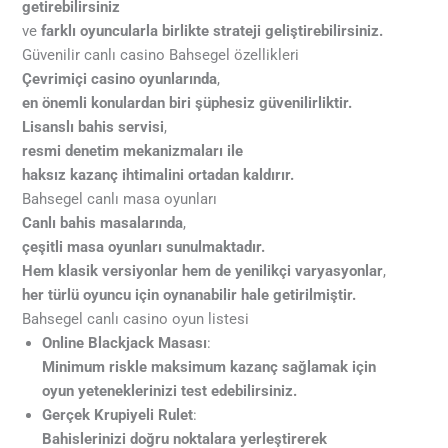
getirebilirsiniz
ve
farklı oyuncularla birlikte strateji geliştirebilirsiniz.
Güvenilir canlı casino Bahsegel özellikleri
Çevrimiçi casino oyunlarında
,
en önemli konulardan biri şüphesiz güvenilirliktir.
Lisanslı bahis servisi
,
resmi denetim mekanizmaları ile
haksız kazanç ihtimalini ortadan kaldırır.
Bahsegel canlı masa oyunları
Canlı bahis masalarında
,
çeşitli masa oyunları sunulmaktadır.
Hem klasik versiyonlar hem de yenilikçi varyasyonlar
,
her türlü oyuncu için oynanabilir hale getirilmiştir.
Bahsegel canlı casino oyun listesi
Online Blackjack Masası
:
Minimum riskle maksimum kazanç sağlamak için
oyun yeteneklerinizi test edebilirsiniz.
Gerçek Krupiyeli Rulet
:
Bahislerinizi doğru noktalara yerleştirerek