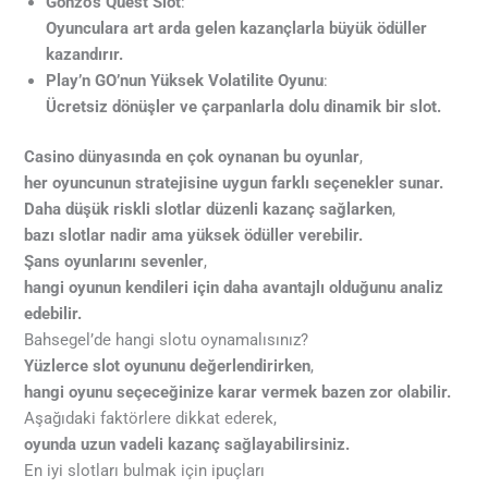
Gonzo’s Quest Slot
:
Oyunculara art arda gelen kazançlarla büyük ödüller
kazandırır.
Play’n GO’nun Yüksek Volatilite Oyunu
:
Ücretsiz dönüşler ve çarpanlarla dolu dinamik bir slot.
Casino dünyasında en çok oynanan bu oyunlar
,
her oyuncunun stratejisine uygun farklı seçenekler sunar.
Daha düşük riskli slotlar düzenli kazanç sağlarken
,
bazı slotlar nadir ama yüksek ödüller verebilir.
Şans oyunlarını sevenler
,
hangi oyunun kendileri için daha avantajlı olduğunu analiz
edebilir.
Bahsegel’de hangi slotu oynamalısınız?
Yüzlerce slot oyununu değerlendirirken
,
hangi oyunu seçeceğinize karar vermek bazen zor olabilir.
Aşağıdaki faktörlere dikkat ederek,
oyunda uzun vadeli kazanç sağlayabilirsiniz.
En iyi slotları bulmak için ipuçları