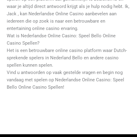
waar je altijd direct antwoord krijgt als je hulp nodig hebt. Ik,
Jack , kan Nederlandse Online Casino aanbevelen aan
iedereen die op zoek is naar een betrouwbare en
entertaining online casino ervaring.
Wat is Nederlandse Online Casino: Speel Bello Online
Casino Spellen?
Het is een betrouwbare online casino platform waar Dutch-
sprekende spelers in Nederland Bello en andere casino
spellen kunnen spelen.
Vind u antwoorden op vaak gestelde vragen en begin nog
vandaag met spelen op Nederlandse Online Casino: Speel
Bello Online Casino Spellen!
←
Previous Post
Next Post
→