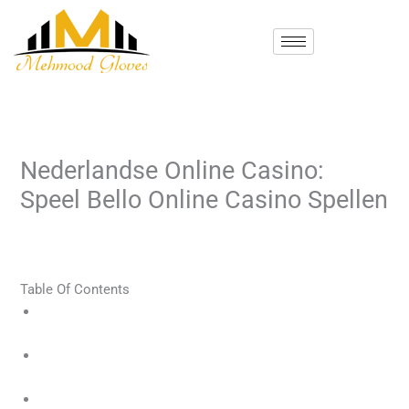
Skip
to
content
Nederlandse Online Casino:
Speel Bello Online Casino Spellen
/
Uncategorized
/ By
mehmood
Table Of Contents
De Thrill van Bello Online Casino Spellen: Speel Nu in
Nederland
Nederlandse Online Casino’s: Waarom Bello Een Must-
Play is
Geniet van Echt Casinogezelligheid met Bello in Online