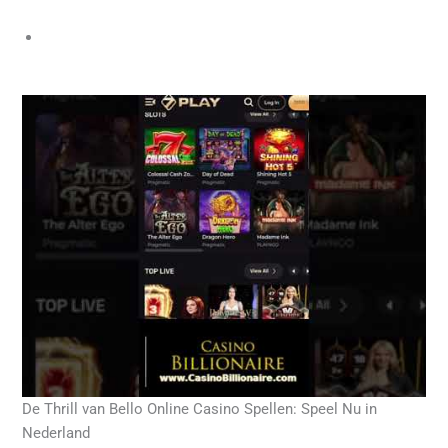
Casino’s
Tipps und Tricks für Bello: Das Beste aus
Niederländischen Online Casinos holen
De Thrill van Bello Online Casino Spellen: Speel Nu in
Nederland