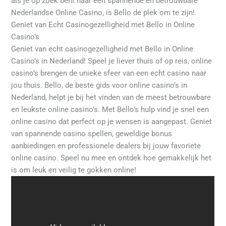
als je op zoek bent naar een spannende en betrouwbare
Nederlandse Online Casino, is Bello de plek om te zijn!
Geniet van Echt Casinogezelligheid met Bello in Online
Casino’s
Geniet van echt casinogezelligheid met Bello in Online
Casino’s in Nederland! Speel je liever thuis of op reis, online
casino’s brengen de unieke sfeer van een echt casino naar
jou thuis. Bello, de beste gids voor online casino’s in
Nederland, helpt je bij het vinden van de meest betrouwbare
en leukste online casino’s. Met Bello’s hulp vind je snel een
online casino dat perfect op je wensen is aangepast. Geniet
van spannende casino spellen, geweldige bonus
aanbiedingen en professionele dealers bij jouw favoriete
online casino. Speel nu mee en ontdek hoe gemakkelijk het
is om leuk en veilig te gokken online!