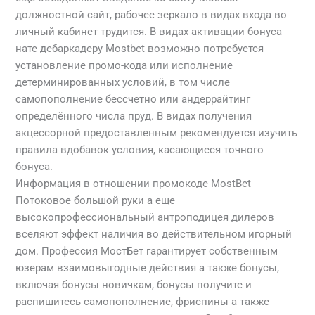
должностной сайт, рабочее зеркало в видах входа во
личный кабинет трудится. В видах активации бонуса
нате дебаркадеру Mostbet возможно потребуется
установление промо-кода или исполнение
детерминированных условий, в том числе
самопополнение бессчетно или андеррайтинг
определённого числа пруд. В видах получения
акцессорной предоставленным рекомендуется изучить
правила вдобавок условия, касающиеся точного
бонуса.
Информация в отношении промокоде MostBet
Потоковое большой руки а еще
высокопрофессиональный антроподицея дилеров
вселяют эффект наличия во действительном игорный
дом. Профессия МостБет гарантирует собственным
юзерам взаимовыгодные действия а также бонусы,
включая бонусы новичкам, бонусы получите и
распишитесь самопополнение, фриспины а также