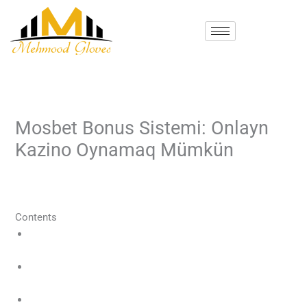
Skip
to
content
Mosbet Bonus Sistemi: Onlayn
Kazino Oynamaq Mümkün
/
Uncategorized
/ By
mehmood
Contents
Mosbet Bonus Sistemi: Mümkün Oldu Onlayn Kasino
Oynamaq
Onlayn Kasino Oynamaq Uçuşuna Mosbet Bonus Sistemi
İndir
Mosbet Bonusları: Onlayn Kasino Oyuncularına Özündür