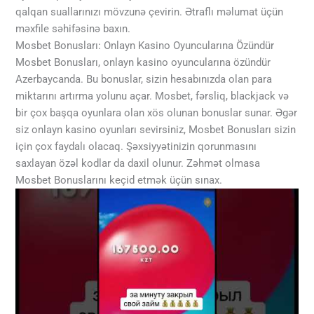
qalqan suallarınızı mövzunə çevirin. Ətraflı məlumat üçün
məxfile səhifəsinə baxın.
Mosbet Bonusları: Onlayn Kasino Oyuncularına Özündür
Mosbet Bonusları, onlayn kasino oyuncularına özündür
Azerbaycanda. Bu bonuslar, sizin hesabınızda olan para
miktarını artırma yolunu açar. Mosbet, fərsliq, blackjack və
bir çox başqa oyunlara olan xös olunan bonuslar sunar. Əgər
siz onlayn kasino oyunları sevirsiniz, Mosbet Bonusları sizin
için çox faydalı olacaq. Şəxsiyyətinizin qorunmasını
saxlayan özəl kodlar da daxil olunur. Zəhmət olmasa
Mosbet Bonuslarını keçid etmək üçün sınax.