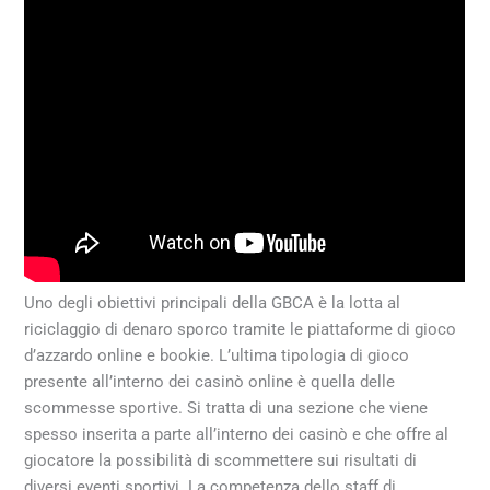
Uno degli obiettivi principali della GBCA è la lotta al
riciclaggio di denaro sporco tramite le piattaforme di gioco
d’azzardo online e bookie. L’ultima tipologia di gioco
presente all’interno dei casinò online è quella delle
scommesse sportive. Si tratta di una sezione che viene
spesso inserita a parte all’interno dei casinò e che offre al
giocatore la possibilità di scommettere sui risultati di
diversi eventi sportivi. La competenza dello staff di