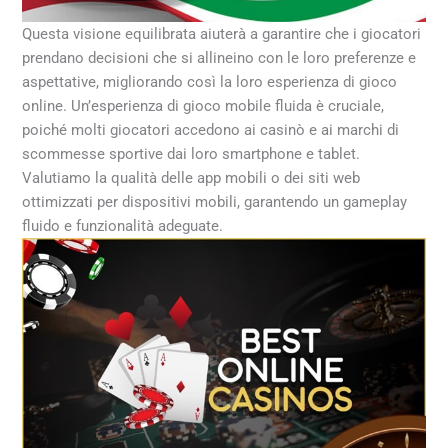
Questa visione equilibrata aiuterà a garantire che i giocatori
prendano decisioni che si allineino con le loro preferenze e
aspettative, migliorando così la loro esperienza di gioco
online. Un’esperienza di gioco mobile fluida è cruciale,
poiché molti giocatori accedono ai casinò e ai marchi di
scommesse sportive dai loro smartphone e tablet.
Valutiamo la qualità delle app mobili o dei siti web
ottimizzati per dispositivi mobili, garantendo un gameplay
fluido e funzionalità adeguate.