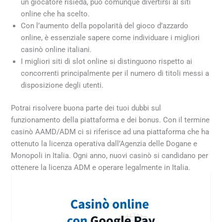
un giocatore risieda, può comunque divertirsi al siti
online che ha scelto.
Con l’aumento della popolarità del gioco d’azzardo
online, è essenziale sapere come individuare i migliori
casinò online italiani.
I migliori siti di slot online si distinguono rispetto ai
concorrenti principalmente per il numero di titoli messi a
disposizione degli utenti.
Potrai risolvere buona parte dei tuoi dubbi sul
funzionamento della piattaforma e dei bonus. Con il termine
casinò AAMD/ADM ci si riferisce ad una piattaforma che ha
ottenuto la licenza operativa dall’Agenzia delle Dogane e
Monopoli in Italia. Ogni anno, nuovi casinò si candidano per
ottenere la licenza ADM e operare legalmente in Italia.