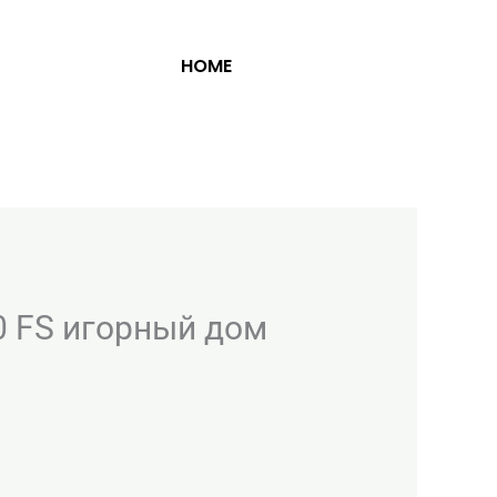
HOME
0 FS игорный дом