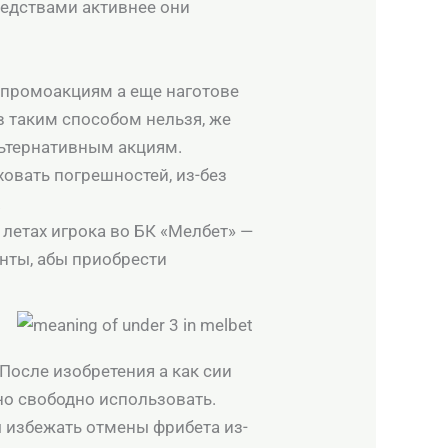
едствами активнее они
 промоакциям а еще наготове
в таким способом нельзя, же
альтернативным акциям.
овать погрешностей, из-без
.
етах игрока во БК «Мелбет» —
нты, абы приобрести
После изобретения а как сии
но свободно использовать.
 избежать отмены фрибета из-