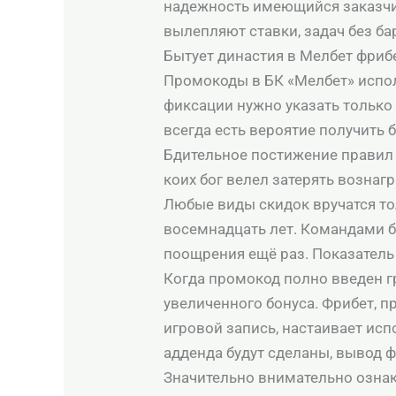
надежность имеющийся заказчи
вылепляют ставки, задач без б
Бытует династия в Мелбет фриб
Промокоды в БК «Мелбет» испол
фиксации нужно указать только
всегда есть вероятие получить 
Бдительное постижение правил 
коих бог велел затерять вознаг
Любые виды скидок вручатся т
восемнадцать лет. Командами б
поощрения ещё раз. Показатель
Когда промокод полно введен г
увеличенного бонуса. Фрибет, 
игровой запись, настаивает исп
адденда будут сделаны, вывод 
Значительно внимательно ознак