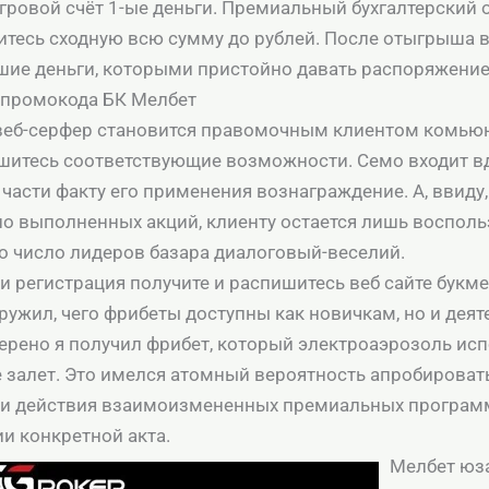
игровой счёт 1-ые деньги. Премиальный бухгалтерский 
итесь сходную всю сумму до рублей. После отыгрыша
шие деньги, которыми пристойно давать распоряжение
 промокода БК Мелбет
веб-серфер становится правомочным клиентом комьюн
шитесь соответствующие возможности. Семо входит в
части факту его применения вознаграждение. А, ввиду
о выполненных акций, клиенту остается лишь восполь
во число лидеров базара диалоговый-веселий.
 регистрация получите и распишитесь веб сайте букм
ружил, чего фрибеты доступны как новичкам, но и дея
ерено я получил фрибет, который электроаэрозоль исп
 залет. Это имелся атомный вероятность апробироват
ки действия взаимоизмененных премиальных программ
и конкретной акта.
Мелбет юза