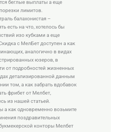
тся беглые выплаты а еще
порезки лимитов.
траль балахонистая –
ть есть на что, хотелось бы
ствий изо кубками а еще
Скидка с МелБет доступен а как
чинающих, аналогично в видах
стрированных юзеров, в
ти от подробностей жизненных
видах детализированной данным
нии том, а как забрать вдобавок
ть фрибет от Мелбет,
сь из нашей статьей.
ны а как одновременно возьмите
 мнения поздравительных
т букмекерской конторы Мелбет