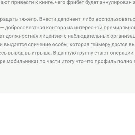
т привести к книге, чего фрибет будет аннулирован а
ращать тяжело. Внести депонент, либо воспользоватьс
t — добросовестная контора из интересной премиальн
ет должностная лицензия с наблюдательных организац
и выдается сличение особы, которая геймеру дастся в
есь вывод выигрыша. В данную группу стают операции
нтре мобильника) по части итогу что-что профиль полно