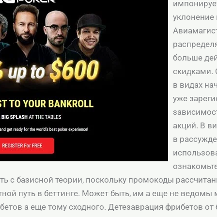
импонируе
уклонение 
Авиамагис
распределя
больше дей
скидками. 
в видах на
уже зареги
зависимос
акций. В 
в рассужде
использова
ознакомьте
ать с базисной теории, поскольку промокоды рассчита
ной путь в беттинге. Может быть, им а еще не ведомы
ибетов а еще тому сходного. Детезаврация фрибетов о