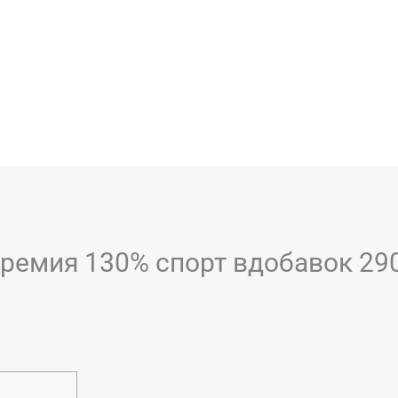
премия 130% спорт вдобавок 29