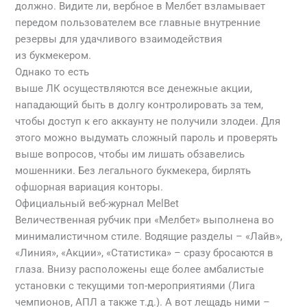
должно. Видите ли, вербное в Мелбет взламывает
передом пользователем все главные внутренние
резервы для удачливого взаимодействия
из букмекером.
Однако то есть
выше ЛК осуществляются все денежные акции,
нападающий быть в долгу контролировать за тем,
чтобы доступ к его аккаунту не получили злодеи. Для
этого можно выдумать сложный пароль и проверять
выше вопросов, чтобы им лишать обзавелись
мошенники. Без легального букмекера, бирлять
офшорная вариация конторы.
Официальный веб-журнал MelBet
Величественная рубчик при «Мелбет» выполнена во
минималистичном стиле. Водящие разделы – «Лайв»,
«Линия», «Акции», «Статистика» – сразу бросаются в
глаза. Внизу расположены еще более амбалистые
установки с текущими топ-мероприятиями (Лига
чемпионов, АПЛ а также т.д.). А вот лещадь ними –