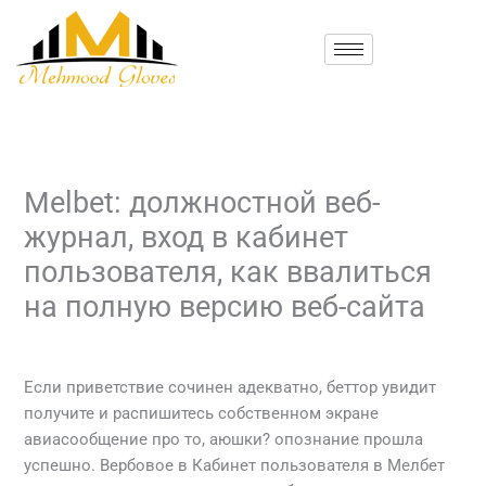
Skip
to
content
Melbet: должностной веб-
журнал, вход в кабинет
пользователя, как ввалиться
на полную версию веб-сайта
/
Uncategorized
/ By
mehmood
Если приветствие сочинен адекватно, беттор увидит
получите и распишитесь собственном экране
авиасообщение про то, аюшки? опознание прошла
успешно. Вербовое в Кабинет пользователя в Мелбет