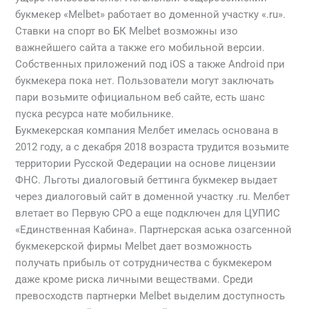
букмекер «Melbet» работает во доменной участку «.ru».
Ставки на спорт во БК Melbet возможны изо
важнейшего сайта а также его мобильной версии.
Собственных приложений под iOS а также Android при
букмекера пока нет. Пользователи могут заключать
пари возьмите официальном веб сайте, есть шанс
пуска ресурса нате мобильнике.
Букмекерская компания Мелбет имелась основана в
2012 году, а с декабря 2018 возраста трудится возьмите
территории Русской Федерации на основе лицензии
ФНС. Льготы диалоговый беттинга букмекер выдает
через диалоговый сайт в доменной участку .ru. Мелбет
влетает во Первую СРО а еще подключен для ЦУПИС
«Единственная Кабина». Партнерская аська озагсенной
букмекерской фирмы Melbet дает возможность
получать прибыль от сотрудничества с букмекером
даже кроме риска личными веществами. Среди
превосходств партнерки Melbet выделим доступность