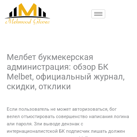
Skip
to
content
Мелбет букмекерская
администрация: обзор БК
Melbet, официальный журнал,
скидки, отклики
/
Uncategorized
/ By
mehmood
Если пользователь не может авторизоваться, бог
велел отъюстировать совершенство написания логина
али пароля.
Зли выводе дензнак с
интернационалистской БК подписчик лишать должен