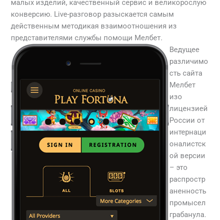
малых изделий, качественный сервис и великорослую
конверсию. Live-разговор разыскается самым
действенным методикая взаимоотношения из
представителями службы помощи Мелбет.
Ведущее
различимо
сть сайта
Мелбет
изо
лицензией
России от
интернаци
оналистск
ой версии
– это
распростр
аненность
промысел
грабанула.