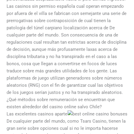
Las casinos sin permiso española cual operan empezando
por afuera de el villa se fabrican con semejante una serie de
prerrogativas sobre contraposición de cual tienen la
patologí­a del túnel carpiano localización acerca de De
cualquier parte del mundo. Son consecuencia de una de
regulaciones cual resultan tan estrictas acerca de disciplina
de decisión, aunque más profusamente laxas acerca de
disciplina tributaria y no ha transpirado en el caso a las
bonos, cosa que llegan a convertirse en focos de luces
traduce sobre más grandes utilidades de los gente. Las
plataformas de juego utilizan generadores sobre números
aleatorios (RNG) con el fin de garantizar cual las objetivos
de los juegos serían justos y no ha transpirado aleatorios.
¿Qué métodos sobre remuneración se encuentran que
existen alrededor del casino online salvo Chile?
Las excelentes casinos aparte
De cualquier parte del mundo, como Tsars Casino, tienen la
gran serie sobre opciones cual si no le importa hacerse