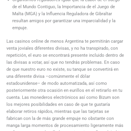
de el Mundo Contiguo, la Importancia de el Juego de
Malta (MGA) y la Influencia Reguladora de Gibraltar
resultan amigos por garantizar una imparcialidad y la
empuje.
Las casinos online de menos Argentina te permitirán cargar
venta joviales diferentes divisas, y no ha transpirado, con
repetición, el euro se encontrará presente incluido dentro de
las divisas a votar, así que no tendrás problemas. En caso
de que nuestro euro no existe, su tanque se convertirá en
una diferente divisa –comúnmente el dólar
estadounidense– de modo automatizada, así­ como
posteriormente otra ocasión en eurillos en el retirarlo en tu
cuenta. Las monederos electrónicos así­ como Bizum son
los mejores posibilidades en caso de que te gustaría
elaborar retiros rápidos, mientras que las tarjetas se
fabrican con la de más grande empuje no obstante con
manga larga momentos de procesamiento ligeramente más