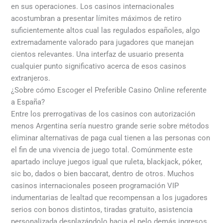
en sus operaciones. Los casinos internacionales
acostumbran a presentar límites máximos de retiro
suficientemente altos cual las regulados españoles, algo
extremadamente valorado para jugadores que manejan
cientos relevantes. Una interfaz de usuario presenta
cualquier punto significativo acerca de esos casinos
extranjeros.
¿Sobre cómo Escoger el Preferible Casino Online referente
a España?
Entre los prerrogativas de los casinos con autorización
menos Argentina serí­a nuestro grande serie sobre métodos
eliminar alternativas de paga cual tienen a las personas con
el fin de una vivencia de juego total. Comúnmente este
apartado incluye juegos igual que ruleta, blackjack, póker,
sic bo, dados o bien baccarat, dentro de otros. Muchos
casinos internacionales poseen programación VIP
indumentarias de lealtad que recompensan a los jugadores
serios con bonos distintos, tiradas gratuito, asistencia
personalizada desplazándolo hacia el pelo demás ingresos.