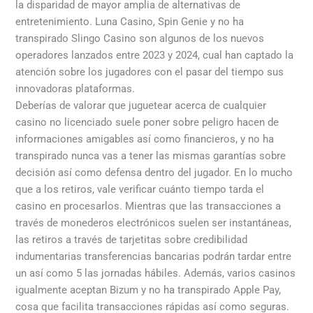
la disparidad de mayor amplia de alternativas de
entretenimiento. Luna Casino, Spin Genie y no ha
transpirado Slingo Casino son algunos de los nuevos
operadores lanzados entre 2023 y 2024, cual han captado la
atención sobre los jugadores con el pasar del tiempo sus
innovadoras plataformas.
Deberías de valorar que juguetear acerca de cualquier
casino no licenciado suele poner sobre peligro hacen de
informaciones amigables así­ como financieros, y no ha
transpirado nunca vas a tener las mismas garantías sobre
decisión así­ como defensa dentro del jugador. En lo mucho
que a los retiros, vale verificar cuánto tiempo tarda el
casino en procesarlos. Mientras que las transacciones a
través de monederos electrónicos suelen ser instantáneas,
las retiros a través de tarjetitas sobre credibilidad
indumentarias transferencias bancarias podrán tardar entre
un así­ como 5 las jornadas hábiles. Además, varios casinos
igualmente aceptan Bizum y no ha transpirado Apple Pay,
cosa que facilita transacciones rápidas así­ como seguras.