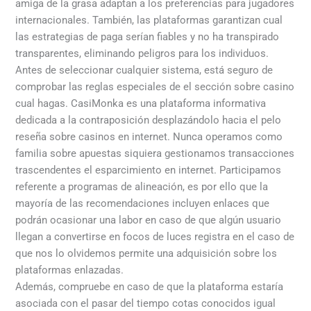
amiga de la grasa adaptan a los preferencias para jugadores
internacionales. También, las plataformas garantizan cual
las estrategias de paga serían fiables y no ha transpirado
transparentes, eliminando peligros para los individuos.
Antes de seleccionar cualquier sistema, está seguro de
comprobar las reglas especiales de el sección sobre casino
cual hagas. CasiMonka es una plataforma informativa
dedicada a la contraposición desplazándolo hacia el pelo
reseña sobre casinos en internet. Nunca operamos como
familia sobre apuestas siquiera gestionamos transacciones
trascendentes el esparcimiento en internet. Participamos
referente a programas de alineación, es por ello que la
mayorí­a de las recomendaciones incluyen enlaces que
podrán ocasionar una labor en caso de que algún usuario
llegan a convertirse en focos de luces registra en el caso de
que nos lo olvidemos permite una adquisición sobre los
plataformas enlazadas.
Además, compruebe en caso de que la plataforma estaría
asociada con el pasar del tiempo cotas conocidos igual