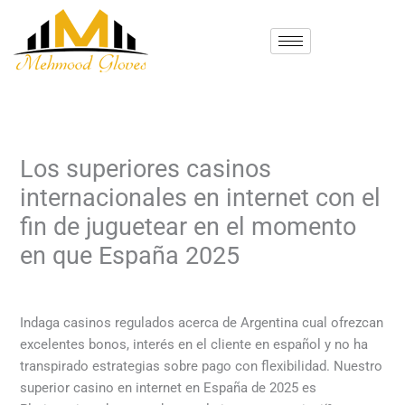
Skip
to
content
Los superiores casinos
internacionales en internet con el
fin de juguetear en el momento
en que España 2025
/
Uncategorized
/ By
mehmood
Indaga casinos regulados acerca de Argentina cual ofrezcan
excelentes bonos, interés en el cliente en español y no ha
transpirado estrategias sobre pago con flexibilidad.
Nuestro
superior casino en internet en España de 2025 es