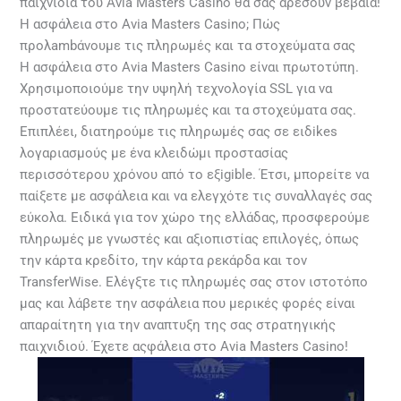
παιχνίδια του Avia Masters Casino θα σας αρέσουν βέβαια!
Η ασφάλεια στο Avia Masters Casino; Πώς
προλambάνουμε τις πληρωμές και τα στοχεύματα σας
Η ασφάλεια στο Avia Masters Casino είναι πρωτοτύπη.
Χρησιμοποιούμε την υψηλή τεχνολογία SSL για να
προστατεύουμε τις πληρωμές και τα στοχεύματα σας.
Επιπλέει, διατηρούμε τις πληρωμές σας σε ειδikes
λογαριασμούς με ένα κλειδώμι προστασίας
περισσότερου χρόνου από το εξigible. Έτσι, μπορείτε να
παίξετε με ασφάλεια και να ελεγχότε τις συναλλαγές σας
εύκολα. Ειδικά για τον χώρο της ελλάδας, προσφερούμε
πληρωμές με γνωστές και αξιοπιστίας επιλογές, όπως
την κάρτα κρεδίτο, την κάρτα ρεκάρδα και τον
TransferWise. Ελέγξτε τις πληρωμές σας στον ιστοτόπο
μας και λάβετε την ασφάλεια που μερικές φορές είναι
απαραίτητη για την αναπτυξη της σας στρατηγικής
παιχνιδιού. Έχετε αςφάλεια στο Avia Masters Casino!