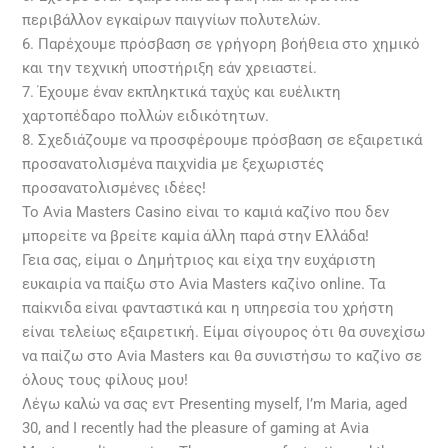
περιβάλλον εγκαίρων παιγνίων πολυτελών.
6. Παρέχουμε πρόσβαση σε γρήγορη βοήθεια στο χημικό
και την τεχνική υποστήριξη εάν χρειαστεί.
7. Έχουμε έναν εκπληκτικά ταχύς και ευέλικτη
χαρτοπέδαρο πολλών ειδικότητων.
8. Σχεδιάζουμε να προσφέρουμε πρόσβαση σε εξαιρετικά
προσανατολισμένα παιχνidia με ξεχωριστές
προσανατολισμένες ιδέες!
Το Avia Masters Casino είναι το καμιά καζίνο που δεν
μπορείτε να βρείτε καμία άλλη παρά στην Ελλάδα!
Γεια σας, είμαι ο Δημήτριος και είχα την ευχάριστη
ευκαιρία να παίξω στο Avia Masters καζίνο online. Τα
παίκνιδα είναι φανταστικά και η υπηρεσία του χρήστη
είναι τελείως εξαιρετική. Είμαι σίγουρος ότι θα συνεχίσω
να παίζω στο Avia Masters και θα συνιστήσω το καζίνο σε
όλους τους φίλους μου!
Λέγω καλώ να σας εντ Presenting myself, I’m Maria, aged
30, and I recently had the pleasure of gaming at Avia