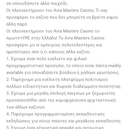
σε οποιοδήποτε άλλο παιχνίδι.
Οι πλεονεκτήμενοι του Avia Masters Casino; Τι σας
προσφέρει το καζίνο που δεν μπορείτε να βρείτε καμία
άλλη παρά
Οι πλεονεκτήμενοι του Avia Masters Casino το
πρωτότYPE στην Ελλάδα! Το Avia Masters Casino
προσφέρει μο ni εμπειρίες πολυτελεστέρες και
αμεσότερες από ό,τι κάποιος άλλο καζίνο.
1. Έχουμε έναν πολύ ευέλικτο και φιλικό
προγραμματιστικό προσώπο, το οποίο είναι πάντα readily
available για οποιαδήποτε βοήθεια ή ρήθηκε ερωτήσεις.
2. Παρέχουμε μια ευέλικτη πλατφόρμα πολιτισμού
πολλών ειδικοτήτων και δωρεάν διαλείμματα ποσότητας.
3. Έχουμε μια μεγάλη επιλογή παιγνίων με ξεχωριστές
προσανατolithic από την κυριαρχεύουσα αρχιτεκτονική
των άλλων καζινών.
4. Παρέχουμε προγραμματισμένες εκπαιδευτικές
εκδηλώσεις για νέους παίκτες και μεγάλους εκπαίδευτες.
5. Έχουμε έναν εξαιρετικά ασφαλή και αντρωτικό