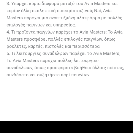
3. Υπάρχει κύρια διαφορά μεταξύ του Avia Masters και
καμίαν άλλη εκπληκτική εμπειρία καζινού; Naí, Avia
Masters παρέχει μια αναπτυξμένη πλατφόρμα με πολλές
επιλογές παιγνίων και υπηρεσίες.
4. Τι προϊόντα παιγνίων παρέχει το Avia Masters; Το Avia
Masters προσφέρει πολλές επιλογές παιγνίων, όπως
ρουλέτες, καρτές, πιστολές και περισσότερα.
5. Τι λειτουργίες συναδέλφων παρέχει το Avia Masters;
Το Avia Masters παρέχει πολλές λειτουργίες
συναδέλφων, όπως προσφέρετε βοήθεια άλλοις παίκτες,
συνδέσετε και συζητήστε περί παιγνίων.
←
Previous Post
Next Post
→