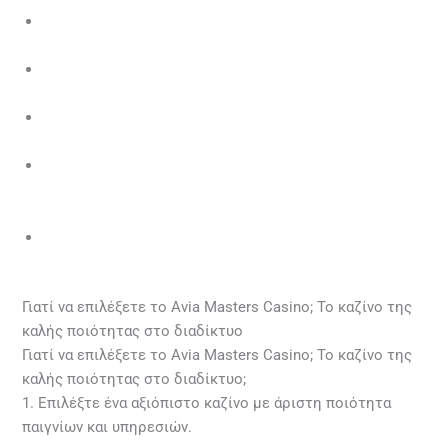
Τα πιο δημοφιλή παιχνίδια του Avia Masters Casino;
Roulette, Blackjack, και Πόκερ
Η ασφάλεια στο Avia Masters Casino; Πώς
προλambάνουμε τις πληρωμές και τα στοχεύματα σας
Τα προνόσια στο Avia Masters; Πώς να βρείτε τα
κρύφια προνόσια των παιχνιδιών
Οι πλεονεκτήμενοι του Avia Masters Casino; Τι σας
προσφέρει το καζίνο που δεν μπορείτε να βρείτε
καμία άλλη παρά
Ερώτησεις-Απαντήσεις για το Avia Masters καζίνο
μεγαλύτερης ποιότητας
Γιατί να επιλέξετε το Avia Masters Casino; Το καζίνο της
καλής ποιότητας στο διαδίκτυο
Γιατί να επιλέξετε το Avia Masters Casino; Το καζίνο της
καλής ποιότητας στο διαδίκτυο;
1. Επιλέξτε ένα αξιόπιστο καζίνο με άριστη ποιότητα
παιγνίων και υπηρεσιών.