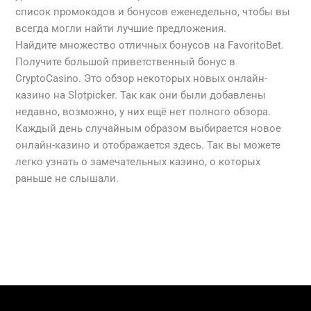
список промокодов и бонусов еженедельно, чтобы вы
всегда могли найти лучшие предложения.
Найдите множество отличных бонусов на FavoritoBet.
Получите большой приветственный бонус в
CryptoCasino. Это обзор некоторых новых онлайн-
казино на Slotpicker. Так как они были добавлены
недавно, возможно, у них ещё нет полного обзора.
Каждый день случайным образом выбирается новое
онлайн-казино и отображается здесь. Так вы можете
легко узнать о замечательных казино, о которых
раньше не слышали.
←
Previous Post
Next Post
→