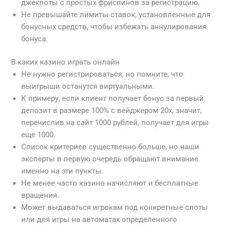
джекпоты с простых фриспинов за регистрацию.
Не превышайте лимиты ставок, установленные для
бонусных средств, чтобы избежать аннулирования
бонуса.
В каких казино играть онлайн
Не нужно регистрироваться, но помните, что
выигрыши останутся виртуальными.
К примеру, если клиент получает бонус за первый
депозит в размере 100% с вейджером 20х, значит,
перечислив на сайт 1000 рублей, получает для игры
еще 1000.
Список критериев существенно больше, но наши
эксперты в первую очередь обращают внимание
именно на эти пункты.
Не менее часто казино начисляют и бесплатные
вращения.
Может выдаваться игрокам под конкретные слоты
или для игры на автоматах определенного