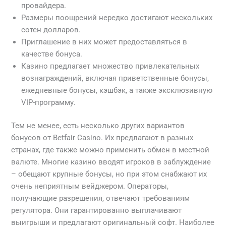
провайдера.
Размеры поощрений нередко достигают нескольких
сотен долларов.
Приглашение в них может предоставляться в
качестве бонуса.
Казино предлагает множество привлекательных
вознаграждений, включая приветственные бонусы,
ежедневные бонусы, кэшбэк, а также эксклюзивную
VIP-программу.
Тем не менее, есть несколько других вариантов
бонусов от Betfair Casino. Их предлагают в разных
странах, где также можно применить обмен в местной
валюте. Многие казино вводят игроков в заблуждение
– обещают крупные бонусы, но при этом снабжают их
очень неприятным вейджером. Операторы,
получающие разрешения, отвечают требованиям
регулятора. Они гарантированно выплачивают
выигрыши и предлагают оригинальный софт. Наиболее