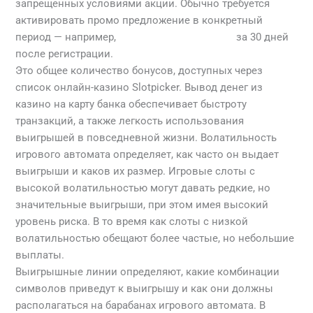
запрещенных условиями акции. Обычно требуется
активировать промо предложение в конкретный
период — например,
https://podgorschool.ru/
за 30 дней
после регистрации.
Это общее количество бонусов, доступных через
список онлайн-казино Slotpicker. Вывод денег из
казино на карту банка обеспечивает быстроту
транзакций, а также легкость использования
выигрышей в повседневной жизни. Волатильность
игрового автомата определяет, как часто он выдает
выигрыши и каков их размер. Игровые слоты с
высокой волатильностью могут давать редкие, но
значительные выигрыши, при этом имея высокий
уровень риска. В то время как слоты с низкой
волатильностью обещают более частые, но небольшие
выплаты.
Выигрышные линии определяют, какие комбинации
символов приведут к выигрышу и как они должны
располагаться на барабанах игрового автомата. В