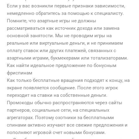
Если у вас возникли первые признаки зависимости,
немедленно обратитесь за помощью к специалисту.
Помните, что азартные игры не должны
рассматриваться как источник дохода или замена
основной занятости. Мы не проводим игры на
реальные или виртуальные деньги, и не принимаем
оплату ставок или других платежей, связанных с
азартными играми, букмекерами или тотализаторами.
Как найти идеальное предложение по бонусным
фриспинам
Как только бесплатные вращения подходят к концу, на
экране появляется сообщение. После этого игрок
переходит на ставки на собственные деньги.
Промокоды обычно распространяются через сайты
партнеров, социальные сети, на специальных
агрегаторах. Поэтому охотники за бесплатными
спинами активно изучают все свежие предложения и
пополняют игровой счет новыми бонусами.