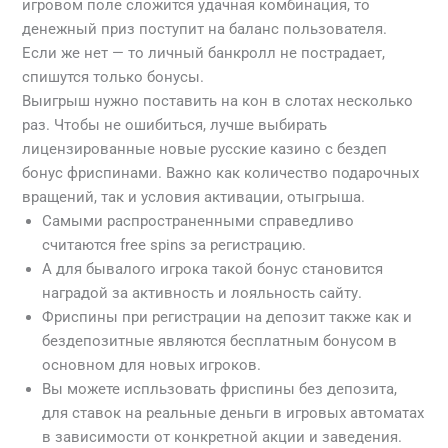
игровом поле сложится удачная комбинация, то
денежный приз поступит на баланс пользователя.
Если же нет — то личный банкролл не пострадает,
спишутся только бонусы.
Выигрыш нужно поставить на кон в слотах несколько
раз. Чтобы не ошибиться, лучше выбирать
лицензированные новые русские казино с бездеп
бонус фриспинами. Важно как количество подарочных
вращений, так и условия активации, отыгрыша.
Самыми распространенными справедливо
считаются free spins за регистрацию.
А для бывалого игрока такой бонус становится
наградой за активность и лояльность сайту.
Фриспины при регистрации на депозит также как и
бездепозитные являются бесплатным бонусом в
основном для новых игроков.
Вы можете испльзовать фриспины без депозита,
для ставок на реальные деньги в игровых автоматах
в зависимости от конкретной акции и заведения.