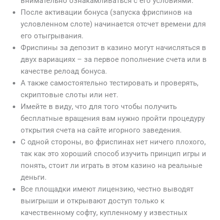
внимательно ознакамливаться с его условиями.
После активации бонуса (запуска фриспинов на
условленном слоте) начинается отсчет времени для
его отыгрывания.
Фриспины за депозит в казино могут начисляться в
двух вариациях – за первое пополнение счета или в
качестве релоад бонуса.
А также самостоятельно тестировать и проверять,
скриптовые слоты или нет.
Имейте в виду, что для того чтобы получить
бесплатные вращения вам нужно пройти процедуру
открытия счета на сайте игорного заведения.
С одной стороны, во фриспинах нет ничего плохого,
так как это хороший способ изучить принцип игры и
понять, стоит ли играть в этом казино на реальные
деньги.
Все площадки имеют лицензию, честно выводят
выигрыши и открывают доступ только к
качественному софту, купленному у известных