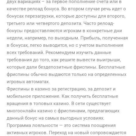
двух вариациях – за первое пополнение счета или в
качестве релоад бонуса. Во втором случае речь идет о
бонусах перезагрузки, которые доступны для второго,
третьего или четвертого депозита. Часто релоад-
бонусы предоставляются игрокам в конкретные дни
недели, например, по выходным. Прибыль, полученная
в бонусах, легко выводится, но с учетом выполнения
всех требований. Рекомендуем изучить данные
требования до того, как решите вывести выигрыши,
которые дали бездепозитные фриспины. Бесплатные
фриспины обычно выдаются только на определенных
игровых автоматах.
Фриспины в казино за регистрацию, за депозит и
мобильное приложение. Как получить бесплатные
вращения в топовых казино. В сети существует
многоонлайн казино с фриспинами, предлагающих
данный бонус на самых выгодных условиях.
Программа лояльности — это система поощрения
активных игроков. Переход на новый сопровождается