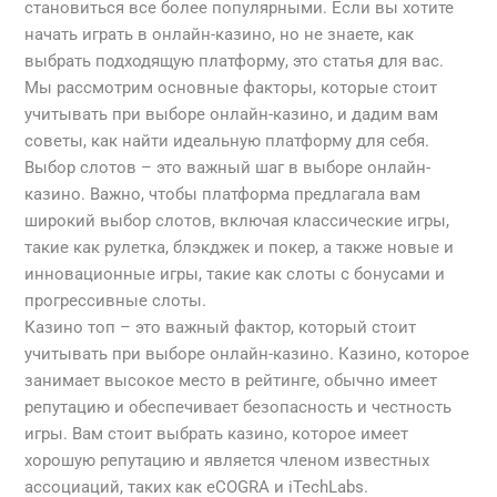
становиться все более популярными. Если вы хотите
начать играть в онлайн-казино, но не знаете, как
выбрать подходящую платформу, это статья для вас.
Мы рассмотрим основные факторы, которые стоит
учитывать при выборе онлайн-казино, и дадим вам
советы, как найти идеальную платформу для себя.
Выбор слотов – это важный шаг в выборе онлайн-
казино. Важно, чтобы платформа предлагала вам
широкий выбор слотов, включая классические игры,
такие как рулетка, блэкджек и покер, а также новые и
инновационные игры, такие как слоты с бонусами и
прогрессивные слоты.
Казино топ – это важный фактор, который стоит
учитывать при выборе онлайн-казино. Казино, которое
занимает высокое место в рейтинге, обычно имеет
репутацию и обеспечивает безопасность и честность
игры. Вам стоит выбрать казино, которое имеет
хорошую репутацию и является членом известных
ассоциаций, таких как eCOGRA и iTechLabs.