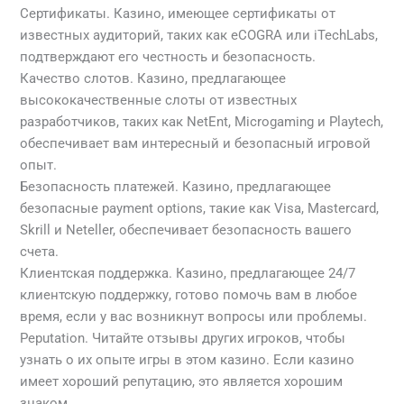
Сертификаты. Казино, имеющее сертификаты от
известных аудиторий, таких как eCOGRA или iTechLabs,
подтверждают его честность и безопасность.
Качество слотов. Казино, предлагающее
высококачественные слоты от известных
разработчиков, таких как NetEnt, Microgaming и Playtech,
обеспечивает вам интересный и безопасный игровой
опыт.
Безопасность платежей. Казино, предлагающее
безопасные payment options, такие как Visa, Mastercard,
Skrill и Neteller, обеспечивает безопасность вашего
счета.
Клиентская поддержка. Казино, предлагающее 24/7
клиентскую поддержку, готово помочь вам в любое
время, если у вас возникнут вопросы или проблемы.
Реputation. Читайте отзывы других игроков, чтобы
узнать о их опыте игры в этом казино. Если казино
имеет хороший репутацию, это является хорошим
знаком.