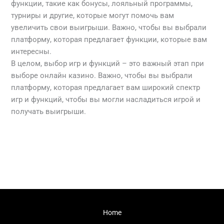
функции, такие как бонусы, лояльный программы,
турниры и другие, которые могут помочь вам
увеличить свои выигрыши. Важно, чтобы вы выбрали
платформу, которая предлагает функции, которые вам
интересны.
В целом, выбор игр и функций – это важный этап при
выборе онлайн казино. Важно, чтобы вы выбрали
платформу, которая предлагает вам широкий спектр
игр и функций, чтобы вы могли насладиться игрой и
получать выигрыши.
←
Previous Post
Next Post
→
Home