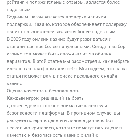
рейтинг и положительные отзывы, является более
надежным.
Седьмым шагом является проверка наличия
поддержки. Казино, которое обеспечивает поддержку
своих пользователей, является более надежным.
В 2025 году онлайн-казино будут развиваться и
становиться все более популярными. Сегодня выбор
казино топ может быть сложным из-за обилия
вариантов. В этой статье мы рассмотрели, как выбрать
идеальную платформу для себя. Мы надеем, что наша
статья поможет вам в поиске идеального онлайн-
казино.
Оценка качества и безопасности
Каждый игрок, решивший выбрать
казино онлайн
,
должен уделять особое внимание качеству и
безопасности платформы. В противном случае, вы
рискуете потерять деньги и личные данные. Вот
несколько критериев, которые помогут вам оценить
качество и безопасность казино онлайн: