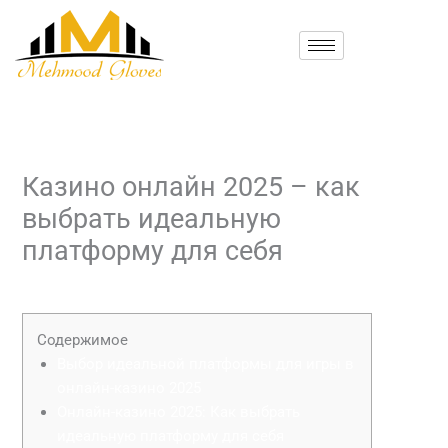
Skip
to
content
Казино онлайн 2025 – как
выбрать идеальную
платформу для себя
/
Uncategorized
/ By
mehmood
Содержимое
Выбор идеальной платформы для игры в
онлайн-казино 2025
Онлайн-казино 2025: Как выбрать
идеальную платформу для себя