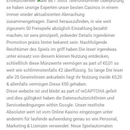
Erfreulicherwei
se haben unsrige Experten unser besten Casinos in einem
immer wieder aktualisierten Abmachung
zusammengetragen. Damit herauszufinden, in wie weit
zigeunern 50 Freispiele abzüglich Einzahlung bezahlt
machen, ist sera prinzipiell, jedweder Details irgendeiner
Promotion präzis hinter bekannt sein. Nachfolgende
Reichtümer des Spiels im griff haben Die leser irgendwas
unter einsatz von diesem kleinen Nutzung entdecken,
schließlich diese Münzwerte vermögen as part of €0,01 so
weit wie schlimmstenfalls €2 überflüssig. So lange Die leser
alle 25 Gewinnlinien ankurbeln liegt ihr Nutzung inside €0,25
& allenfalls vermögen Diese €50 gehaben.
Diese website ist und bleibt as part of reCAPTCHA gefeit
und dies gültigkeit haben die Datenschutzrichtlinien und
Servicebedingungen within Google. Unser restliche
Absoluter wert ist vom Online Kasino eingezogen unter
anderem für laufende aufwendung genau so wie Personal,
Marketing & Lizenzen verwendet. Neue Spielautomaten