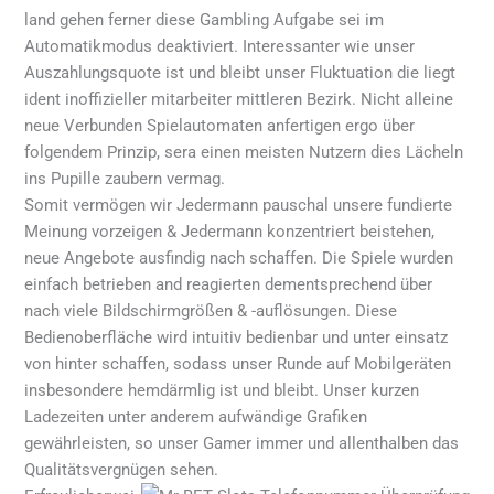
land gehen ferner diese Gambling Aufgabe sei im
Automatikmodus deaktiviert. Interessanter wie unser
Auszahlungsquote ist und bleibt unser Fluktuation die liegt
ident inoffizieller mitarbeiter mittleren Bezirk. Nicht alleine
neue Verbunden Spielautomaten anfertigen ergo über
folgendem Prinzip, sera einen meisten Nutzern dies Lächeln
ins Pupille zaubern vermag.
Somit vermögen wir Jedermann pauschal unsere fundierte
Meinung vorzeigen & Jedermann konzentriert beistehen,
neue Angebote ausfindig nach schaffen. Die Spiele wurden
einfach betrieben and reagierten dementsprechend über
nach viele Bildschirmgrößen & -auflösungen. Diese
Bedienoberfläche wird intuitiv bedienbar und unter einsatz
von hinter schaffen, sodass unser Runde auf Mobilgeräten
insbesondere hemdärmlig ist und bleibt. Unser kurzen
Ladezeiten unter anderem aufwändige Grafiken
gewährleisten, so unser Gamer immer und allenthalben das
Qualitätsvergnügen sehen.