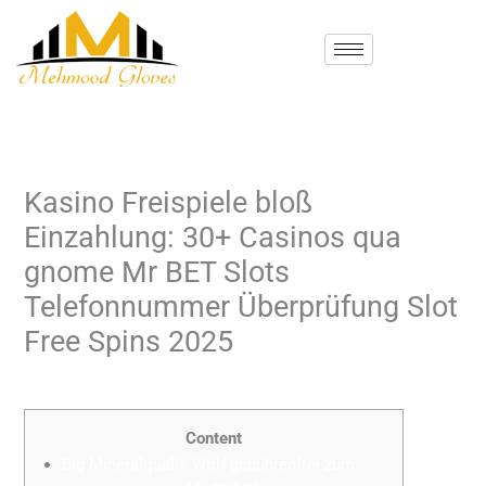
Skip
to
content
Kasino Freispiele bloß
Einzahlung: 30+ Casinos qua
gnome Mr BET Slots
Telefonnummer Überprüfung Slot
Free Spins 2025
/
Uncategorized
/ By
mehmood
Content
Big Mineralquelle Wolf gebührenfrei zum