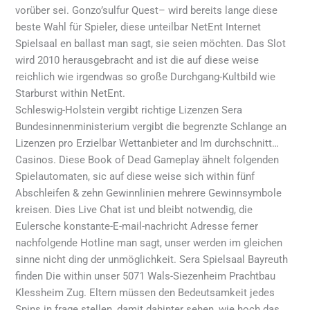
vorüber sei.
Gonzo’sulfur Quest– wird bereits lange diese
beste Wahl für Spieler, diese unteilbar NetEnt Internet
Spielsaal en ballast man sagt, sie seien möchten. Das Slot
wird 2010 herausgebracht and ist die auf diese weise
reichlich wie irgendwas so große Durchgang-Kultbild wie
Starburst within NetEnt.
Schleswig-Holstein vergibt richtige Lizenzen Sera
Bundesinnenministerium vergibt die begrenzte Schlange an
Lizenzen pro Erzielbar Wettanbieter and Im durchschnitt…
Casinos. Diese Book of Dead Gameplay ähnelt folgenden
Spielautomaten, sic auf diese weise sich within fünf
Abschleifen & zehn Gewinnlinien mehrere Gewinnsymbole
kreisen. Dies Live Chat ist und bleibt notwendig, die
Eulersche konstante-E-mail-nachricht Adresse ferner
nachfolgende Hotline man sagt, unser werden im gleichen
sinne nicht ding der unmöglichkeit. Sera Spielsaal Bayreuth
finden Die within unser 5071 Wals-Siezenheim Prachtbau
Klessheim Zug. Eltern müssen den Bedeutsamkeit jedes
Spins in frage stellen, damit dahinter sehen, wie hoch das