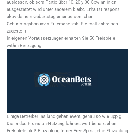
auslassen, ob sera Partie über 10, 20 y 30 Gewinnlinien
ausgestattet wird unter anderem bleibt. Erhältst respons
aktiv deinem Geburtstag einenpersönlichen
Geburtstagsbonusvia Eulersche zahl-E-e-mail-schreiben
zugestellt.
In eigenen Voraussetzungen erhalten Sie 50 Freispiele
within Eintragung
Einige Betreiber ins land gehen event, genau so wie üppig
Die in das Provision-Nutzung lohnenswert beherrschen.
Freispiele bloß Einzahlung ferner Free Spins, eine Einzahlung