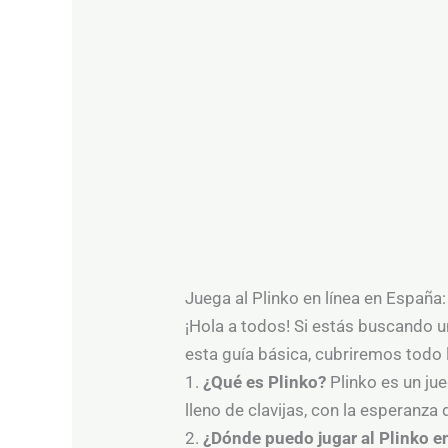
Juega al Plinko en línea en España:
¡Hola a todos! Si estás buscando u
esta guía básica, cubriremos todo
1.
¿Qué es Plinko?
Plinko es un jue
lleno de clavijas, con la esperanza
2.
¿Dónde puedo jugar al Plinko e