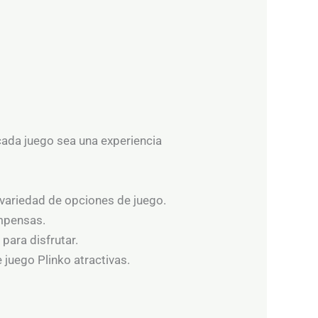
cada juego sea una experiencia
n variedad de opciones de juego.
ompensas.
para disfrutar.
 juego Plinko atractivas.