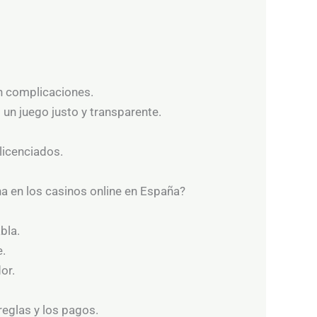
sin complicaciones.
un juego justo y transparente.
licenciados.
na en los casinos online en España?
bla.
e.
or.
reglas y los pagos.