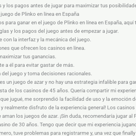
s y los pagos antes de jugar para maximizar tus posibilidad
 juego de Plinko en línea en España
s para ganar en el juego de Plinko en línea en España, aqu
las y los pagos del juego antes de empezar a jugar.
te con la interfaz y la mecánica del juego.
nes que ofrecen los casinos en línea.
 maximizar tus ganancias.
e a él para evitar gastar de más.
n del juego y toma decisiones racionales.
es un juego de azar y no hay una estrategia infalible para ga
sta de los casinos de 45 años. Quería compartir mi experien
ue jugué, me sorprendió la facilidad de uso y la emoción de
 realmente disfruto de la experiencia general! Los casinos
 aman los juegos de azar. ¡Sin duda, recomendaría jugar al 
asino de 30 años. Tengo que decir que mi experiencia jugand
ro, tuve problemas para registrarme y, una vez que finally l