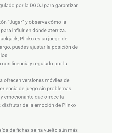
egulado por la DGOJ para garantizar
botón “Jugar” y observa cómo la
para influir en dónde aterriza.
ackjack, Plinko es un juego de
rgo, puedes ajustar la posición de
mios.
a con licencia y regulado por la
nea ofrecen versiones móviles de
periencia de juego sin problemas.
o y emocionante que ofrece la
 disfrutar de la emoción de Plinko
caída de fichas se ha vuelto aún más