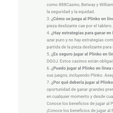
como 888Casino, Betway y William H
la seguridad y la equidad.
3.
¿Cómo se juega al Plinko en lín
pieza deslizante cae por el tablero.
4.
¿Hay estrategias para ganar en 
azar puro y no hay estrategias com
partida de la pieza deslizante para 
5.
¿Es seguro jugar al Plinko en l
DGOJ. Estos casinos están obligado
6.
¿Puedo jugar al Plinko en línea 
sus juegos, incluyendo Plinko. Ase
7.
¿Por qué debería jugar al Plink
oportunidad de ganar grandes premi
en cualquier momento y desde cual
Conoce los beneficios de jugar al 
¡Conoce los beneficios de jugar al 