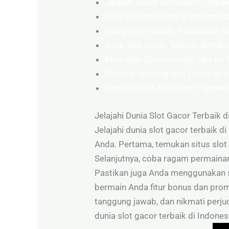
Jelajahi Dunia Slot Gacor Terba
Main Kasino Online di Indonesi
slot gacor terbaik: Perbedaan An
Situs Slot Gacor Terbaik di Ind
Main Slot Gacor Online: Apa I
Strategi Menang Slot Online di
Jelajahi Situs Slot Gacor Terbai
Jelajahi Dunia Slot Gacor Terbaik 
Jelajahi dunia slot gacor terbaik
Anda. Pertama, temukan situs slot g
Selanjutnya, coba ragam permaina
Pastikan juga Anda menggunakan s
bermain Anda fitur bonus dan promo
tanggung jawab, dan nikmati perju
dunia slot gacor terbaik di Indone