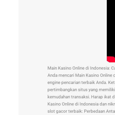
Main Kasino Online di Indonesia: 
Anda mencari Main Kasino Online d
engine pencarian terbaik Anda. Keti
pertimbangkan situs yang memiliki 
kemudahan transaksi. Harap ikat d
Kasino Online di Indonesia dan n
slot gacor terbaik: Perbedaan Antar