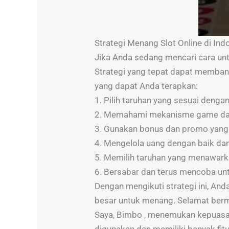
Strategi Menang Slot Online di In
Jika Anda sedang mencari cara untu
Strategi yang tepat dapat membant
yang dapat Anda terapkan:
1. Pilih taruhan yang sesuai denga
2. Memahami mekanisme game dan c
3. Gunakan bonus dan promo yang d
4. Mengelola uang dengan baik dan 
5. Memilih taruhan yang menawarka
6. Bersabar dan terus mencoba un
Dengan mengikuti strategi ini, And
besar untuk menang. Selamat berm
Saya, Bimbo , menemukan kepuasan d