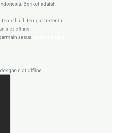
Indonesia. Berikut adalah
 tersedia di tempat tertentu.
 slot offline.
 bermain sesuai
pasti menang
dengan slot offline.