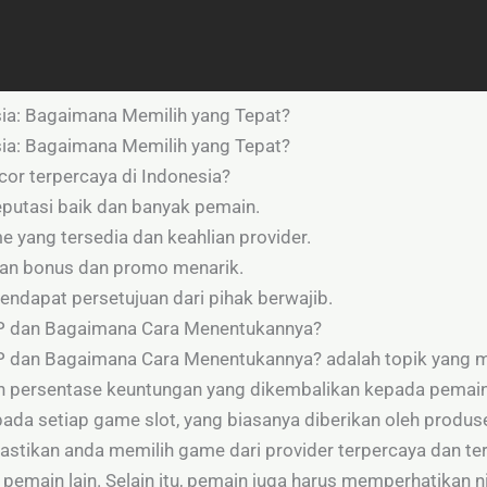
esia: Bagaimana Memilih yang Tepat?
esia: Bagaimana Memilih yang Tepat?
cor terpercaya di Indonesia?
eputasi baik dan banyak pemain.
e yang tersedia dan keahlian provider.
ikan bonus dan promo menarik.
mendapat persetujuan dari pihak berwajib.
RTP dan Bagaimana Cara Menentukannya?
TP dan Bagaimana Cara Menentukannya? adalah topik yang m
n persentase keuntungan yang dikembalikan kepada pemain d
ada setiap game slot, yang biasanya diberikan oleh prod
stikan anda memilih game dari provider terpercaya dan te
pemain lain. Selain itu, pemain juga harus memperhatikan nil