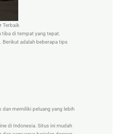
r Terbaik
 tiba di tempat yang tepat.
 Berikut adalah beberapa tips
k dan memiliki peluang yang lebih
ne di Indonesia. Situs ini mudah