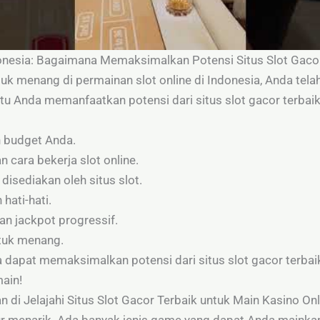
donesia: Bagaimana Memaksimalkan Potensi Situs Slot Gaco
k menang di permainan slot online di Indonesia, Anda telah
u Anda memanfaatkan potensi dari situs slot gacor terbaik.
n budget Anda.
ara bekerja slot online.
isediakan oleh situs slot.
hati-hati.
n jackpot progressif.
tuk menang.
a dapat memaksimalkan potensi dari situs slot gacor terbai
ain!
i Jelajahi Situs Slot Gacor Terbaik untuk Main Kasino Onli