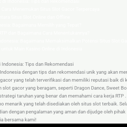
ik di Indonesia: Tips dan Rekomendasi
a: Cara Menemukan Situs Slot Gacor Terpercaya
tara Situs Slot Online dan Offline
onesia: Bagaimana Memilih yang Tepat?
tu RTP dan Bagaimana Cara Menentukannya?
 Indonesia: Bagaimana Memaksimalkan Potensi Situs Slot Ga
k untuk Main Kasino Online di Indonesia
di Indonesia: Tips dan Rekomendasi
 di Indonesia dengan tips dan rekomendasi unik yang akan
acor yang telah terverifikasi dan memiliki reputasi baik di
n slot gacor yang beragam, seperti Dragon Dance, Sweet Bo
trategi taruhan yang benar dan memahami cara kerja RTP 
 menarik yang telah disediakan oleh situs slot terbaik. Se
dian dengan pengalaman yang aman dan dijudge oleh pihak ke
sia bersama kami!