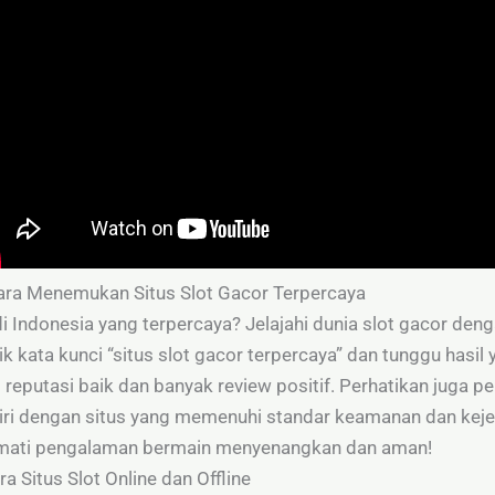
Cara Menemukan Situs Slot Gacor Terpercaya
i Indonesia yang terpercaya? Jelajahi dunia slot gacor de
k kata kunci “situs slot gacor terpercaya” dan tunggu hasil 
reputasi baik dan banyak review positif. Perhatikan juga p
iri dengan situs yang memenuhi standar keamanan dan keje
ikmati pengalaman bermain menyenangkan dan aman!
a Situs Slot Online dan Offline